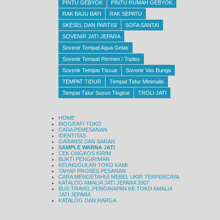
PINTU GEBYOK
PINTU RUMAH GEBYOK
RAK BAJU BAYI
RAK SEPATU
SKESEL DAN PARTISI
SOFA SANTAI
SOVENIR JATI JEPARA
Sovenir Tempat Aqua Gelas
Sovenir Tempat Permen / Toples
Sovenir Tempat Tissue
Sovenir Vas Bunga
TEMPAT TIDUR
Tempat Tidur Minimalis
Tempat Tidur Susun Tingkat
TROLI JATI
HOME
BIOGRAFI TOKO
CARA PEMESANAN
IDENTITAS
GARANSI DAN SARAN
SAMPLE WARNA JATI
CEK ONGKOS KIRIM
BUKTI PENGIRIMAN
KEUNGGULAN TOKO KAMI
TAHAP PROSES PESANAN
CARA MENGETAHUI MEBEL UKIR TERPERCAYA
KATALOG AMALIA JATI JEPARA 2007
BUS,TRAVEL,PENGINAPAN KE TOKO AMALIA
JATI JEPARA
KATALOG DAN HARGA