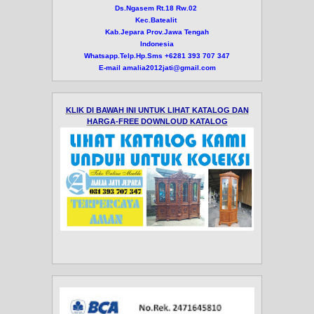
Ds.Ngasem Rt.18 Rw.02
Kec.Batealit
Kab.Jepara Prov.Jawa Tengah
Indonesia
Whatsapp.Telp.Hp.Sms +6281 393 707 347
E-mail amalia2012jati@gmail.com
KLIK DI BAWAH INI UNTUK LIHAT KATALOG DAN
HARGA-FREE DOWNLOUD KATALOG