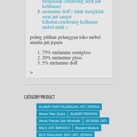
mengkilap cenderung serat jati
kelihatan)
melamine doff ( tidak mengkilat
serat jati sangat
klihatan,cenderung kelihatan
mebel antik )
poling pilihan pelanggan toko mebel
amalia jati jepara
75% melamine semigloss
20% melamine gloss
5% melamine doff
>
CATEGORY PRODUCT
ALMARI HIAS PAJANGAN JATI JEPARA
Almari Hias Sudut
ALMARI PAKAIAN
Almari Pakain Ukir Minimalis
AYUNAN JATI
BALE JATI BANGKO
Bangko Madura
BOX RANJANG BAYI JATI JEPARA