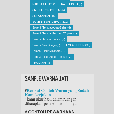
RAK BAJU BAYI
(1)
RAK SEPATU
(6)
SKESEL DAN PARTISI
(5)
SOFA SANTAI
(15)
SOVENIR JATI JEPARA
(10)
Sovenir Tempat Aqua Gelas
(4)
Sovenir Tempat Permen / Toples
(1)
Sovenir Tempat Tissue
(2)
Sovenir Vas Bunga
(3)
TEMPAT TIDUR
(38)
Tempat Tidur Minimalis
(10)
Tempat Tidur Susun Tingkat
(7)
TROLI JATI
(6)
SAMPLE WARNA JATI
#
Berikut Contoh Warna yang Sudah
Kami kerjakan
*kami ukur hasil dalam ruangan
diharapkan pembeli memilihnya:
# CONTOH PEWARNAAN