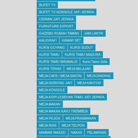
BUFET TV
BUFET TV KONSOLE JATI JEPARA
CERMIN JATI JEPARA
FURNITURE EXPORT
GAZEBO RUMAH TAMAN
JAM LANTAI
KALIGRAFI
KAMAR SET
KURSI GOYANG
KURSI SUDUT
KURSI TAMU
KURSI TAMU MADURA
KURSI TAMU MINIMALIS
Kursi Tamu Sofa
KURSI TERAS
MEJA BELAJAR
MEJA CAFE / MEJA SANTAI
MEJA DINDING
MEJA DORONG JATI
MEJA KANTOR
MEJA KONSOLE
MEJA KOPI LESEHAN TAMU JATI JEPARA
MEJA MAKAN
MEJA MAKAN KAYU TREMBESI
MEJA POJOK
MEJA PRASMANAN
MEJA RIAS
MEJA TELPON
MIMBAR MASJID
NAKAS
PELAMINAN