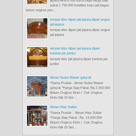
jepara 6kursi sdh kaca meja harga siap
pakai 1.750.000 kwalitas kayu jati bagus
belum ongkos pen...
tempat tidur dipan jati jepara,dipan angsa
jati jepara
tempat tidur dipan jati jepara,dipan angsa
jati jepara
tempat tidur dipan jati jepara,dipan
kanista jok jumbo
tempat tidur jati jepara,dipan kanista jok
jumbo
Almari Sudut Mawar gebyok
*Nama Produk : Almari Sudut Mawar
gebyok *Harga Siap Pakai :Rp.3.350.000
Belum Ongkos Kirim / Cek Ongkos
Kirim Klik Di Sini ...
Almari Hias Sultan
*Nama Produk : Almari Hias Sultan
*Harga Siap Pakai : Rp. 14,000,000
Belum Ongkos Kirim / Cek Ongkos
Kirim Klik Di Sini ...