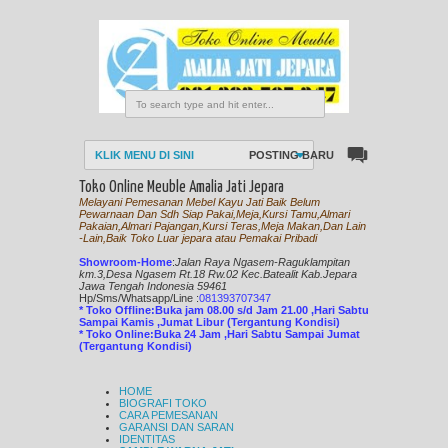
KLIK MENU DI SINI
POSTING BARU
Toko Online Meuble Amalia Jati Jepara
Melayani Pemesanan Mebel Kayu Jati Baik Belum
Pewarnaan Dan Sdh Siap Pakai,Meja,Kursi Tamu,Almari
Pakaian,Almari Pajangan,Kursi Teras,Meja Makan,Dan Lain
-Lain,Baik Toko Luar jepara atau Pemakai Pribadi
Showroom-Home
:
Jalan Raya Ngasem-Raguklampitan
km.3,Desa Ngasem Rt.18 Rw.02 Kec.Batealit Kab.Jepara
Jawa Tengah Indonesia 59461
Hp/Sms/
Whatsapp/Line
:
081393707347
* Toko Offline:Buka jam 08.00 s/d Jam 21.00 ,Hari Sabtu
Sampai Kamis ,Jumat Libur (Tergantung Kondisi)
* Toko Online:Buka 24 Jam ,Hari Sabtu Sampai Jumat
(Tergantung Kondisi)
HOME
BIOGRAFI TOKO
CARA PEMESANAN
GARANSI DAN SARAN
IDENTITAS