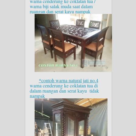
warna cenderung ke coklatan tua /
warna biji salak muda saat dalam
ruangan dan serat kayu nampak
*contoh warna natural jati no.4
warna cenderung ke coklatan tua di
dalam ruangan dan serat kayu tidak
nampak