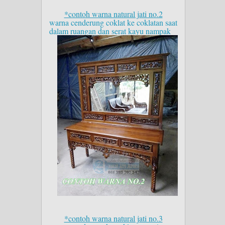
*contoh warna natural jati no.2
warna cenderung coklat ke coklatan saat
dalam ruangan dan serat kayu nampak
*contoh warna natural jati no.3