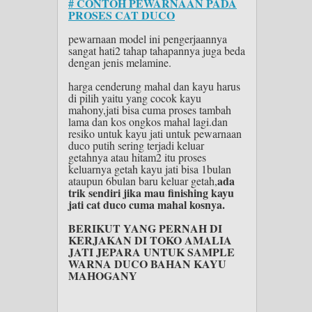
# CONTOH PEWARNAAN PADA
PROSES CAT DUCO
pewarnaan model ini pengerjaannya
sangat hati2 tahap tahapannya juga beda
dengan jenis melamine.
harga cenderung mahal dan kayu harus
di pilih yaitu yang cocok kayu
mahony,jati bisa cuma proses tambah
lama dan kos ongkos mahal lagi.dan
resiko untuk kayu jati untuk pewarnaan
duco putih sering terjadi keluar
getahnya atau hitam2 itu proses
keluarnya getah kayu jati bisa 1bulan
ada
ataupun 6bulan baru keluar getah,
trik sendiri jika mau finishing kayu
jati cat duco cuma mahal kosnya.
BERIKUT YANG PERNAH DI
KERJAKAN DI TOKO AMALIA
JATI JEPARA UNTUK SAMPLE
WARNA DUCO BAHAN KAYU
MAHOGANY