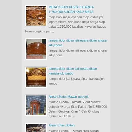
MEJA OSHIN KURSI 6 HARGA
1.750.000 SUDAH KACA MEJA
meja kopi meja lesehan meja oshin jati
jepara 6kursi sdh kaca meja harga siap
pakai 1.750.000 kwalitas kayu jati bagus
belum ongkos pen...
tempat tidur dipan jati jepara,dipan angsa
jati jepara
tempat tidur dipan jati jepara,dipan angsa
jati jepara
tempat tidur dipan jati jepara,dipan
kanista jok jumbo
tempat tidur jati jepara,dipan kanista jok
jumbo
Almari Sudut Mawar gebyok
*Nama Produk : Almari Sudut Mawar
gebyok *Harga Siap Pakai :Rp.3.350.000
Belum Ongkos Kirim / Cek Ongkos
Kirim Klik Di Sini ...
Almari Hias Sultan
*Nama Produk : Almari Hias Sultan