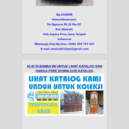
Bp.ZAINURI
Home/Showroom:
Ds.Ngasem Rt.18 Rw.02
Kec.Batealit
Kab.Jepara Prov.Jawa Tengah
Indonesia
Whatsapp.Telp.Hp.Sms +6281 393 707 347
E-mail amalia2012jati@gmail.com
KLIK DI BAWAH INI UNTUK LIHAT KATALOG DAN
HARGA-FREE DOWNLOUD KATALOG