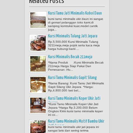
Related Posts
Kursi Tamu Jati Minimalis Koboi Daun
kursi tamu minimalis ukir daun ini sangat
di gemari pelanggan toko kami,di
samping kontruksi kuat,model cantik
juga...
Kursi Minimalis Tulang Jati Jepara
Rp.5,500,000 Kursi Minimalis Tulang
3211meja,meja pojok serta kaca meja
harga hubungi kami ...
Kursi Minimalis Becak 211meja
*Nama Produk :Kursi Minimalis Becak
211meja Harga Siap Pakai Dan
Pemesanan :Hu...
Kursi Tamu Minimalis Gapit Silang
*Nama Barang: Kursi Tamu Jati Minimalis
Gapit Silang Ukir Jepara *Harga:
Rp,4.800.000 /set bel...
Kursi Tamu Minimalis Koper Ukir Jati
Jepara
*Kursi Tamu Minimalis Koper Ukir Jati
Jepara *Harga Rp.3.200.000 Belum
Ongkos Kirim kursi tamu minimalis koper
ini co...
Kursi Tamu Minimalis Motif Bambu Ukir
Jati Jepara
kursi tamu minimalis ukir jati jepara ini
sangat laris dan sering terima