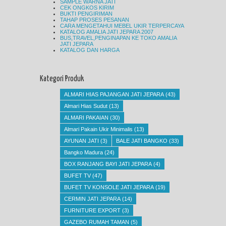
SAMPLE WARNA JATI
CEK ONGKOS KIRIM
BUKTI PENGIRIMAN
TAHAP PROSES PESANAN
CARA MENGETAHUI MEBEL UKIR TERPERCAYA
KATALOG AMALIA JATI JEPARA 2007
BUS,TRAVEL,PENGINAPAN KE TOKO AMALIA
JATI JEPARA
KATALOG DAN HARGA
Kategori Produk
ALMARI HIAS PAJANGAN JATI JEPARA
(43)
Almari Hias Sudut
(13)
ALMARI PAKAIAN
(30)
Almari Pakain Ukir Minimalis
(13)
AYUNAN JATI
(3)
BALE JATI BANGKO
(33)
Bangko Madura
(24)
BOX RANJANG BAYI JATI JEPARA
(4)
BUFET TV
(47)
BUFET TV KONSOLE JATI JEPARA
(19)
CERMIN JATI JEPARA
(14)
FURNITURE EXPORT
(3)
GAZEBO RUMAH TAMAN
(5)