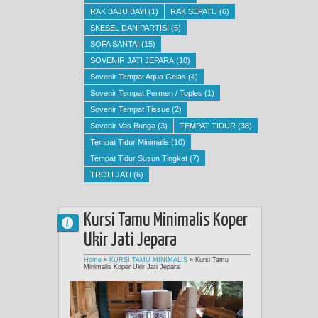
RAK BAJU BAYI
(1)
RAK SEPATU
(6)
SKESEL DAN PARTISI
(5)
SOFA SANTAI
(15)
SOVENIR JATI JEPARA
(10)
Sovenir Tempat Aqua Gelas
(4)
Sovenir Tempat Permen / Toples
(1)
Sovenir Tempat Tissue
(2)
Sovenir Vas Bunga
(3)
TEMPAT TIDUR
(38)
Tempat Tidur Minimalis
(10)
Tempat Tidur Susun Tingkat
(7)
TROLI JATI
(6)
Kursi Tamu Minimalis Koper
Ukir Jati Jepara
Home
»
KURSI TAMU MINIMALIS
»
Kursi Tamu
Minimalis Koper Ukir Jati Jepara