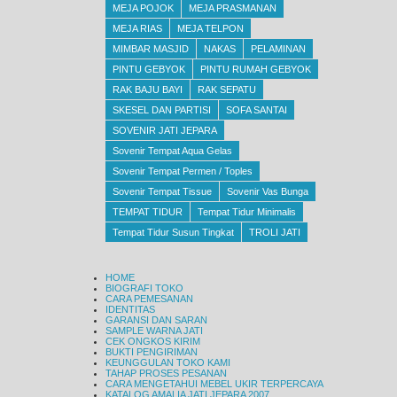
MEJA POJOK
MEJA PRASMANAN
MEJA RIAS
MEJA TELPON
MIMBAR MASJID
NAKAS
PELAMINAN
PINTU GEBYOK
PINTU RUMAH GEBYOK
RAK BAJU BAYI
RAK SEPATU
SKESEL DAN PARTISI
SOFA SANTAI
SOVENIR JATI JEPARA
Sovenir Tempat Aqua Gelas
Sovenir Tempat Permen / Toples
Sovenir Tempat Tissue
Sovenir Vas Bunga
TEMPAT TIDUR
Tempat Tidur Minimalis
Tempat Tidur Susun Tingkat
TROLI JATI
HOME
BIOGRAFI TOKO
CARA PEMESANAN
IDENTITAS
GARANSI DAN SARAN
SAMPLE WARNA JATI
CEK ONGKOS KIRIM
BUKTI PENGIRIMAN
KEUNGGULAN TOKO KAMI
TAHAP PROSES PESANAN
CARA MENGETAHUI MEBEL UKIR TERPERCAYA
KATALOG AMALIA JATI JEPARA 2007