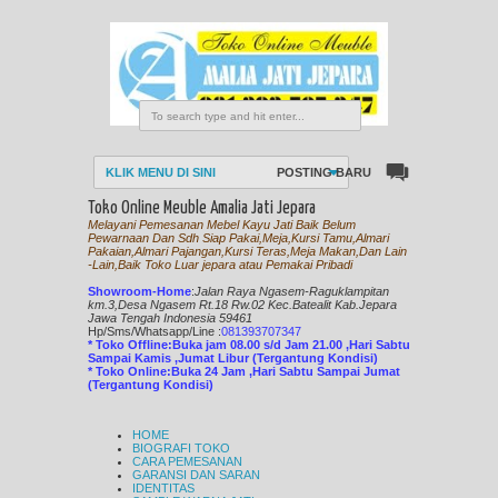
KLIK MENU DI SINI
POSTING BARU
Toko Online Meuble Amalia Jati Jepara
Melayani Pemesanan Mebel Kayu Jati Baik Belum
Pewarnaan Dan Sdh Siap Pakai,Meja,Kursi Tamu,Almari
Pakaian,Almari Pajangan,Kursi Teras,Meja Makan,Dan Lain
-Lain,Baik Toko Luar jepara atau Pemakai Pribadi
Showroom-Home
:
Jalan Raya Ngasem-Raguklampitan
km.3,Desa Ngasem Rt.18 Rw.02 Kec.Batealit Kab.Jepara
Jawa Tengah Indonesia 59461
Hp/Sms/
Whatsapp/Line
:
081393707347
* Toko Offline:Buka jam 08.00 s/d Jam 21.00 ,Hari Sabtu
Sampai Kamis ,Jumat Libur (Tergantung Kondisi)
* Toko Online:Buka 24 Jam ,Hari Sabtu Sampai Jumat
(Tergantung Kondisi)
HOME
BIOGRAFI TOKO
CARA PEMESANAN
GARANSI DAN SARAN
IDENTITAS