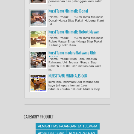
pemesanan dari pelanggan kami salah
...
Kursi Tamu Minimalis Donal
*Nama Produk :Kursi Tamu Minimalis
Donal *Harga Siap Pakai :Hubungi Kami
&...
Kursi Tamu Minimalis Robot Mawar
Emas
*Nama Produk :Kursi Tamu Minimalis
Robot Mawar Emas *Harga Siap Pakai
:Hubungi Toko Kam...
Kursi Tamu madura Rahwana Ukir
Jepara
*Nama Produk :Kursi Tamu madura
Rahwana Ukir Jepara *Harga Siap
Pakai:6.000.000 sdh matras dan kaca
m...
KURSI TAMU MINIMALIS 008
kursi tamu minimalis 008 terbuat dari
kayu jati jepara formasi 1set
3duduk,2duduk,1duduk,1duduk,meja...
CATEGORY PRODUCT
ALMARI HIAS PAJANGAN JATI JEPARA
Almari Hias Sudut
ALMARI PAKAIAN