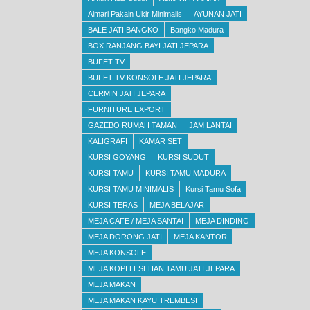
Almari Pakain Ukir Minimalis
AYUNAN JATI
BALE JATI BANGKO
Bangko Madura
BOX RANJANG BAYI JATI JEPARA
BUFET TV
BUFET TV KONSOLE JATI JEPARA
CERMIN JATI JEPARA
FURNITURE EXPORT
GAZEBO RUMAH TAMAN
JAM LANTAI
KALIGRAFI
KAMAR SET
KURSI GOYANG
KURSI SUDUT
KURSI TAMU
KURSI TAMU MADURA
KURSI TAMU MINIMALIS
Kursi Tamu Sofa
KURSI TERAS
MEJA BELAJAR
MEJA CAFE / MEJA SANTAI
MEJA DINDING
MEJA DORONG JATI
MEJA KANTOR
MEJA KONSOLE
MEJA KOPI LESEHAN TAMU JATI JEPARA
MEJA MAKAN
MEJA MAKAN KAYU TREMBESI