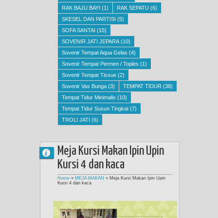
RAK BAJU BAYI
(1)
RAK SEPATU
(6)
SKESEL DAN PARTISI
(5)
SOFA SANTAI
(15)
SOVENIR JATI JEPARA
(10)
Sovenir Tempat Aqua Gelas
(4)
Sovenir Tempat Permen / Toples
(1)
Sovenir Tempat Tissue
(2)
Sovenir Vas Bunga
(3)
TEMPAT TIDUR
(38)
Tempat Tidur Minimalis
(10)
Tempat Tidur Susun Tingkat
(7)
TROLI JATI
(6)
Meja Kursi Makan Ipin Upin
Kursi 4 dan kaca
Home
»
MEJA MAKAN
»
Meja Kursi Makan Ipin Upin
Kursi 4 dan kaca