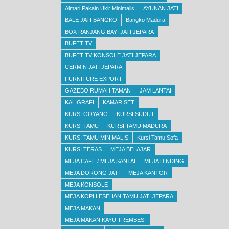
Almari Pakain Ukir Minimalis
AYUNAN JATI
BALE JATI BANGKO
Bangko Madura
BOX RANJANG BAYI JATI JEPARA
BUFET TV
BUFET TV KONSOLE JATI JEPARA
CERMIN JATI JEPARA
FURNITURE EXPORT
GAZEBO RUMAH TAMAN
JAM LANTAI
KALIGRAFI
KAMAR SET
KURSI GOYANG
KURSI SUDUT
KURSI TAMU
KURSI TAMU MADURA
KURSI TAMU MINIMALIS
Kursi Tamu Sofa
KURSI TERAS
MEJA BELAJAR
MEJA CAFE / MEJA SANTAI
MEJA DINDING
MEJA DORONG JATI
MEJA KANTOR
MEJA KONSOLE
MEJA KOPI LESEHAN TAMU JATI JEPARA
MEJA MAKAN
MEJA MAKAN KAYU TREMBESI