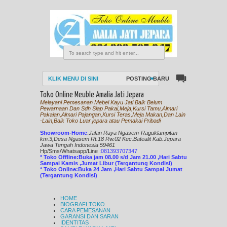
KLIK MENU DI SINI
POSTING BARU
Toko Online Meuble Amalia Jati Jepara
Melayani Pemesanan Mebel Kayu Jati Baik Belum
Pewarnaan Dan Sdh Siap Pakai,Meja,Kursi Tamu,Almari
Pakaian,Almari Pajangan,Kursi Teras,Meja Makan,Dan Lain
-Lain,Baik Toko Luar jepara atau Pemakai Pribadi
Showroom-Home
:
Jalan Raya Ngasem-Raguklampitan
km.3,Desa Ngasem Rt.18 Rw.02 Kec.Batealit Kab.Jepara
Jawa Tengah Indonesia 59461
Hp/Sms/
Whatsapp/Line
:
081393707347
* Toko Offline:Buka jam 08.00 s/d Jam 21.00 ,Hari Sabtu
Sampai Kamis ,Jumat Libur (Tergantung Kondisi)
* Toko Online:Buka 24 Jam ,Hari Sabtu Sampai Jumat
(Tergantung Kondisi)
HOME
BIOGRAFI TOKO
CARA PEMESANAN
GARANSI DAN SARAN
IDENTITAS