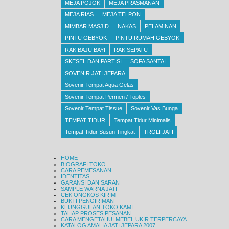
MEJA POJOK
MEJA PRASMANAN
MEJA RIAS
MEJA TELPON
MIMBAR MASJID
NAKAS
PELAMINAN
PINTU GEBYOK
PINTU RUMAH GEBYOK
RAK BAJU BAYI
RAK SEPATU
SKESEL DAN PARTISI
SOFA SANTAI
SOVENIR JATI JEPARA
Sovenir Tempat Aqua Gelas
Sovenir Tempat Permen / Toples
Sovenir Tempat Tissue
Sovenir Vas Bunga
TEMPAT TIDUR
Tempat Tidur Minimalis
Tempat Tidur Susun Tingkat
TROLI JATI
HOME
BIOGRAFI TOKO
CARA PEMESANAN
IDENTITAS
GARANSI DAN SARAN
SAMPLE WARNA JATI
CEK ONGKOS KIRIM
BUKTI PENGIRIMAN
KEUNGGULAN TOKO KAMI
TAHAP PROSES PESANAN
CARA MENGETAHUI MEBEL UKIR TERPERCAYA
KATALOG AMALIA JATI JEPARA 2007