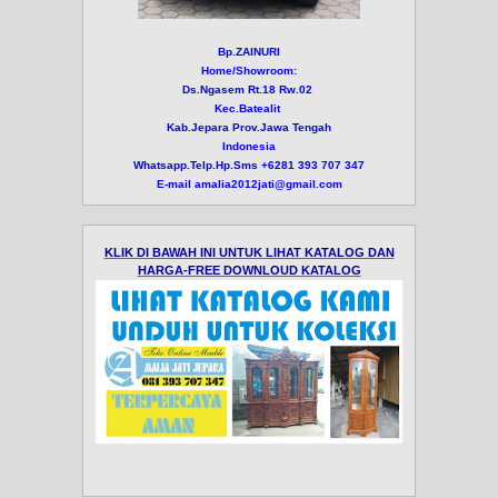
Bp.ZAINURI
Home/Showroom:
Ds.Ngasem Rt.18 Rw.02
Kec.Batealit
Kab.Jepara Prov.Jawa Tengah
Indonesia
Whatsapp.Telp.Hp.Sms +6281 393 707 347
E-mail amalia2012jati@gmail.com
KLIK DI BAWAH INI UNTUK LIHAT KATALOG DAN
HARGA-FREE DOWNLOUD KATALOG