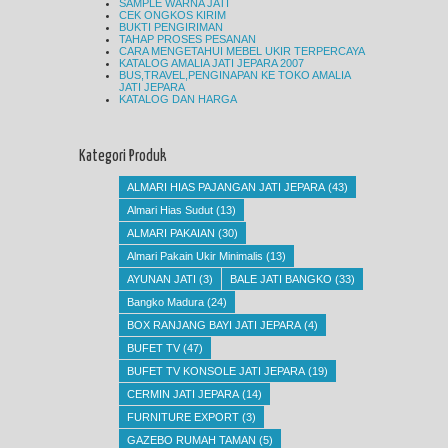
SAMPLE WARNA JATI
CEK ONGKOS KIRIM
BUKTI PENGIRIMAN
TAHAP PROSES PESANAN
CARA MENGETAHUI MEBEL UKIR TERPERCAYA
KATALOG AMALIA JATI JEPARA 2007
BUS,TRAVEL,PENGINAPAN KE TOKO AMALIA
JATI JEPARA
KATALOG DAN HARGA
Kategori Produk
ALMARI HIAS PAJANGAN JATI JEPARA
(43)
Almari Hias Sudut
(13)
ALMARI PAKAIAN
(30)
Almari Pakain Ukir Minimalis
(13)
AYUNAN JATI
(3)
BALE JATI BANGKO
(33)
Bangko Madura
(24)
BOX RANJANG BAYI JATI JEPARA
(4)
BUFET TV
(47)
BUFET TV KONSOLE JATI JEPARA
(19)
CERMIN JATI JEPARA
(14)
FURNITURE EXPORT
(3)
GAZEBO RUMAH TAMAN
(5)