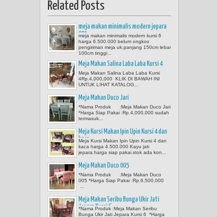
Related Posts
meja makan minimalis modern jepara
001
meja makan minimalis modern kursi 6
harga 6.500.000 belum ongkos
pengiriman meja uk.panjang 150cm lebar
100cm tinggi...
Meja Makan Salina Laba Laba Kursi 4
Meja Makan Salina Laba Laba Kursi
4Rp.4,000,000 KLIK DI BAWAH INI
UNTUK LIHAT KATALOG...
Meja Makan Duco Jari
*Nama Produk :Meja Makan Duco Jari
*Harga Siap Pakai :Rp.4,000,000 sudah
termasuk...
Meja Kursi Makan Ipin Upin Kursi 4 dan
kaca
Meja Kursi Makan Ipin Upin Kursi 4 dan
kaca harga 4.500.000 Kayu jati
jepara.harga siap pakai.stok ada kon...
Meja Makan Duco 005
*Nama Produk :Meja Makan Duco
005 *Harga Siap Pakai :Rp.6,500,000
...
Meja Makan Seribu Bunga Ukir Jati
Jepara Kursi 6
*Nama Produk :Meja Makan Seribu
Bunga Ukir Jati Jepara Kursi 6 *Harga