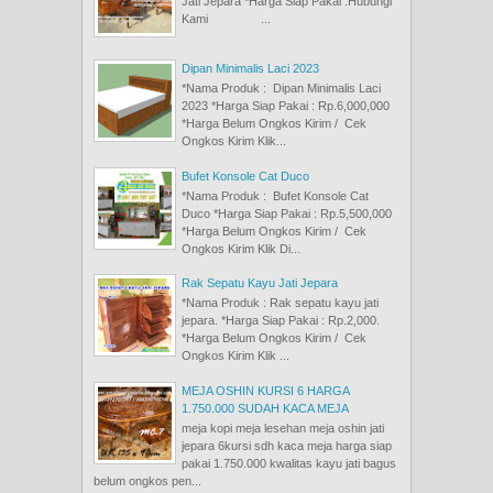
Jati Jepara *Harga Siap Pakai :Hubungi
Kami ...
Dipan Minimalis Laci 2023
*Nama Produk : Dipan Minimalis Laci
2023 *Harga Siap Pakai : Rp.6,000,000
*Harga Belum Ongkos Kirim / Cek
Ongkos Kirim Klik...
Bufet Konsole Cat Duco
*Nama Produk : Bufet Konsole Cat
Duco *Harga Siap Pakai : Rp.5,500,000
*Harga Belum Ongkos Kirim / Cek
Ongkos Kirim Klik Di...
Rak Sepatu Kayu Jati Jepara
*Nama Produk : Rak sepatu kayu jati
jepara. *Harga Siap Pakai : Rp.2,000.
*Harga Belum Ongkos Kirim / Cek
Ongkos Kirim Klik ...
MEJA OSHIN KURSI 6 HARGA
1.750.000 SUDAH KACA MEJA
meja kopi meja lesehan meja oshin jati
jepara 6kursi sdh kaca meja harga siap
pakai 1.750.000 kwalitas kayu jati bagus
belum ongkos pen...