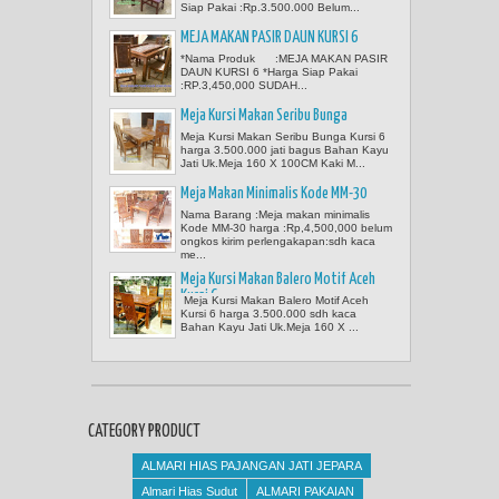
Siap Pakai :Rp.3.500.000 Belum...
MEJA MAKAN PASIR DAUN KURSI 6
*Nama Produk :MEJA MAKAN PASIR
DAUN KURSI 6 *Harga Siap Pakai
:RP.3,450,000 SUDAH...
Meja Kursi Makan Seribu Bunga
Meja Kursi Makan Seribu Bunga Kursi 6
harga 3.500.000 jati bagus Bahan Kayu
Jati Uk.Meja 160 X 100CM Kaki M...
Meja Makan Minimalis Kode MM-30
Nama Barang :Meja makan minimalis
Kode MM-30 harga :Rp,4,500,000 belum
ongkos kirim perlengakapan:sdh kaca
me...
Meja Kursi Makan Balero Motif Aceh
Kursi 6
Meja Kursi Makan Balero Motif Aceh
Kursi 6 harga 3.500.000 sdh kaca
Bahan Kayu Jati Uk.Meja 160 X ...
CATEGORY PRODUCT
ALMARI HIAS PAJANGAN JATI JEPARA
Almari Hias Sudut
ALMARI PAKAIAN