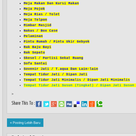
Meja Makan Dan Kursi Makan
Meja Pojok
Meja Rias / Tolet
Meja Telpon
Mimbar Masjid
Nakas / Box Case
Pelaminan
Pintu Rumah / Pintu Ukir Gebyok
Rak Baju Bayi
Rak Sepatu
Skesel / Partisi Sekat Ruang
Sofa Santai
Sovenir Jati / T.aqua Dan Lain-lain
Tempat Tidur Jati / Dipan Jati
Tempat Tidur Jati Minimalis / Dipan Jati Minimalis
Tempat Tidur Jati Susun (Tingkat) / Dipan Jati Susun
>
Share This To :
« Posting Lebih Baru