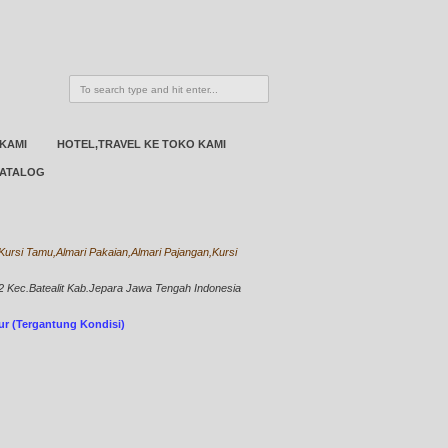
 KAMI
HOTEL,TRAVEL KE TOKO KAMI
ATALOG
ursi Tamu,Almari Pakaian,Almari Pajangan,Kursi
Kec.Batealit Kab.Jepara Jawa Tengah Indonesia
bur (Tergantung Kondisi)