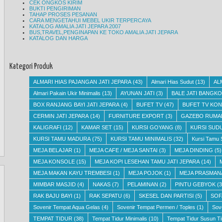
CEK ONGKOS KIRIM
BUKTI PENGIRIMAN
TAHAP PROSES PESANAN
CARA MENGETAHUI MEBEL UKIR TERPERCAYA
KATALOG AMALIA JATI JEPARA 2007
BUS,TRAVEL,PENGINAPAN KE TOKO AMALIA JATI JEPARA
KATALOG DAN HARGA
Kategori Produk
ALMARI HIAS PAJANGAN JATI JEPARA
(43)
Almari Hias Sudut
(13)
AL
Almari Pakain Ukir Minimalis
(13)
AYUNAN JATI
(3)
BALE JATI BANGKO
BOX RANJANG BAYI JATI JEPARA
(4)
BUFET TV
(47)
BUFET TV KON
CERMIN JATI JEPARA
(14)
FURNITURE EXPORT
(3)
GAZEBO RUMA
KALIGRAFI
(12)
KAMAR SET
(15)
KURSI GOYANG
(8)
KURSI SUD
KURSI TAMU MADURA
(75)
KURSI TAMU MINIMALIS
(32)
Kursi Tamu 
MEJA BELAJAR
(1)
MEJA CAFE / MEJA SANTAI
(3)
MEJA DINDING
(5)
MEJA KONSOLE
(15)
MEJA KOPI LESEHAN TAMU JATI JEPARA
(14)
MEJA MAKAN KAYU TREMBESI
(1)
MEJA POJOK
(1)
MEJA PRASMAN
MIMBAR MASJID
(4)
NAKAS
(7)
PELAMINAN
(2)
PINTU GEBYOK
(3
RAK BAJU BAYI
(1)
RAK SEPATU
(6)
SKESEL DAN PARTISI
(5)
SOF
Sovenir Tempat Aqua Gelas
(4)
Sovenir Tempat Permen / Toples
(1)
Sov
TEMPAT TIDUR
(38)
Tempat Tidur Minimalis
(10)
Tempat Tidur Susun Ti