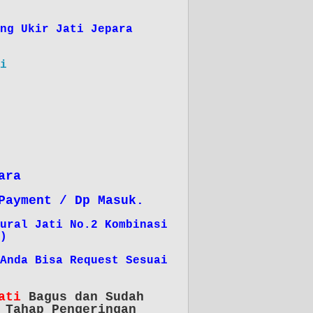
g Ukir Jati Jepara
i
ara
ment / Dp Masuk.
ural Jati No.2 Kombinasi
 Sesuai Selera )
isa Request Sesuai
ati
Bagus dan Sudah
 Tahap Pengeringan