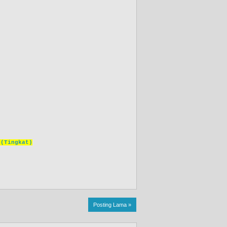
 (Tingkat)
Posting Lama »