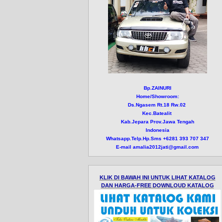
Bp.ZAINURI
Home/Showroom:
Ds.Ngasem Rt.18 Rw.02
Kec.Batealit
Kab.Jepara Prov.Jawa Tengah
Indonesia
Whatsapp.Telp.Hp.Sms +6281 393 707 347
E-mail amalia2012jati@gmail.com
KLIK DI BAWAH INI UNTUK LIHAT KATALOG
DAN HARGA-FREE DOWNLOUD KATALOG