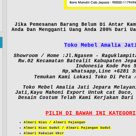
Jika Pemesanan Barang Belum Di Antar Kam
Anda Dan Mengganti Uang Anda 200% Dari Ua
Toko Mebel Amalia Jat
Showroom / Home :Jl.Ngasem - Raguklampit
Rw.02 Kecamatan Batealit Kabupaten Jep
Indonesia Kode Pos 
Hp,Whatsapp,Line +6281 3
Temukan Kami Lokasi Toko Di Peta 
Toko Mebel Amalia Jati Jepara Melayan
Jati,Kayu Mahoni Export Untuk cat Duco,
Desain Costum Telah Kami Kerjakan Dari
PILIH DI BAWAH INI KATEGORI
Almari Hias / Almari Pajangan
Almari Hias Sudut / Almari Pajangan Sudut
Almari Pakaian Ukir