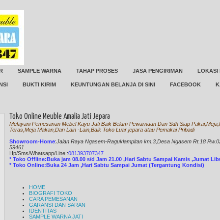
R
SAMPLE WARNA
TAHAP PROSES
JASA PENGIRIMAN
LOKASI
NSI
BUKTI KIRIM
KEUNTUNGAN BELANJA DI SINI
FACEBOOK
K
Toko Online Meuble Amalia Jati Jepara
Melayani Pemesanan Mebel Kayu Jati Baik Belum Pewarnaan Dan Sdh Siap Pakai,Meja,K
Teras,Meja Makan,Dan Lain -Lain,Baik Toko Luar jepara atau Pemakai Pribadi
Showroom-Home
:
Jalan Raya Ngasem-Raguklampitan km.3,Desa Ngasem Rt.18 Rw.02 
59461
Hp/Sms/
Whatsapp/Line
:
081393707347
* Toko Offline:Buka jam 08.00 s/d Jam 21.00 ,Hari Sabtu Sampai Kamis ,Jumat Li
* Toko Online:Buka 24 Jam ,Hari Sabtu Sampai Jumat (Tergantung Kondisi)
HOME
BIOGRAFI TOKO
CARA PEMESANAN
GARANSI DAN SARAN
IDENTITAS
SAMPLE WARNA JATI