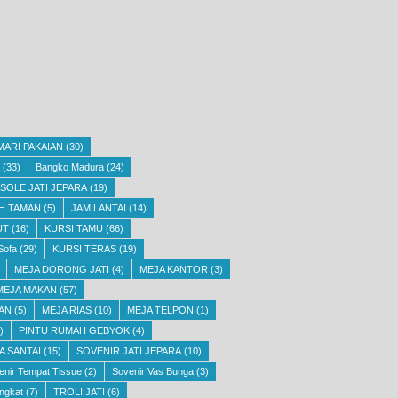
MARI PAKAIAN
(30)
(33)
Bangko Madura
(24)
SOLE JATI JEPARA
(19)
H TAMAN
(5)
JAM LANTAI
(14)
UT
(16)
KURSI TAMU
(66)
Sofa
(29)
KURSI TERAS
(19)
MEJA DORONG JATI
(4)
MEJA KANTOR
(3)
MEJA MAKAN
(57)
AN
(5)
MEJA RIAS
(10)
MEJA TELPON
(1)
)
PINTU RUMAH GEBYOK
(4)
A SANTAI
(15)
SOVENIR JATI JEPARA
(10)
enir Tempat Tissue
(2)
Sovenir Vas Bunga
(3)
ngkat
(7)
TROLI JATI
(6)