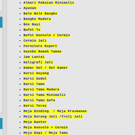
Almari Pakaian Minimalis
Ayunan
Bale Bale Bangko
Bangko Madura
Box Bayi
Bufet Tv
Bufet Konsole + Cermin
Cermin Jati
Furniture Export
Gazebo Rumah Taman
Jam Lantai
Kaligrafi Jati
Kamar Set / Set Kamar
Kursi Goyang
Kursi Sudut
Kursi Tamu
Kursi Tamu Madura
Kursi Tamu Minimalis
Kursi Tamu Sofa
Kursi Teras
Meja Dinding / Meja Prasmanan
Meja Dorong Jati /Troli Jati
Meja Kantor
Meja Konsole + Cermin
Meja Kopi / Meja Tamu