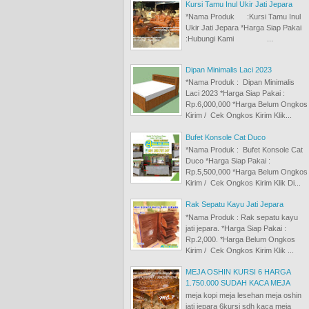
Kursi Tamu Inul Ukir Jati Jepara
*Nama Produk :Kursi Tamu Inul
Ukir Jati Jepara *Harga Siap Pakai
:Hubungi Kami ...
Dipan Minimalis Laci 2023
*Nama Produk : Dipan Minimalis
Laci 2023 *Harga Siap Pakai :
Rp.6,000,000 *Harga Belum Ongkos
Kirim / Cek Ongkos Kirim Klik...
Bufet Konsole Cat Duco
*Nama Produk : Bufet Konsole Cat
Duco *Harga Siap Pakai :
Rp.5,500,000 *Harga Belum Ongkos
Kirim / Cek Ongkos Kirim Klik Di...
Rak Sepatu Kayu Jati Jepara
*Nama Produk : Rak sepatu kayu
jati jepara. *Harga Siap Pakai :
Rp.2,000. *Harga Belum Ongkos
Kirim / Cek Ongkos Kirim Klik ...
MEJA OSHIN KURSI 6 HARGA
1.750.000 SUDAH KACA MEJA
meja kopi meja lesehan meja oshin
jati jepara 6kursi sdh kaca meja