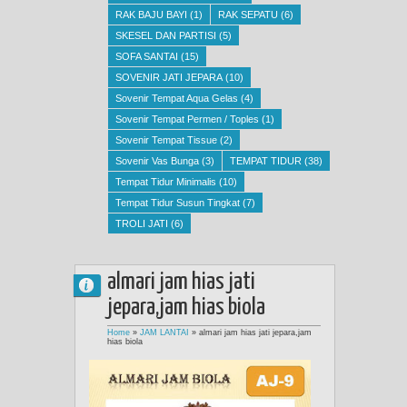
RAK BAJU BAYI
(1)
RAK SEPATU
(6)
SKESEL DAN PARTISI
(5)
SOFA SANTAI
(15)
SOVENIR JATI JEPARA
(10)
Sovenir Tempat Aqua Gelas
(4)
Sovenir Tempat Permen / Toples
(1)
Sovenir Tempat Tissue
(2)
Sovenir Vas Bunga
(3)
TEMPAT TIDUR
(38)
Tempat Tidur Minimalis
(10)
Tempat Tidur Susun Tingkat
(7)
TROLI JATI
(6)
almari jam hias jati
jepara,jam hias biola
Home
»
JAM LANTAI
»
almari jam hias jati jepara,jam
hias biola