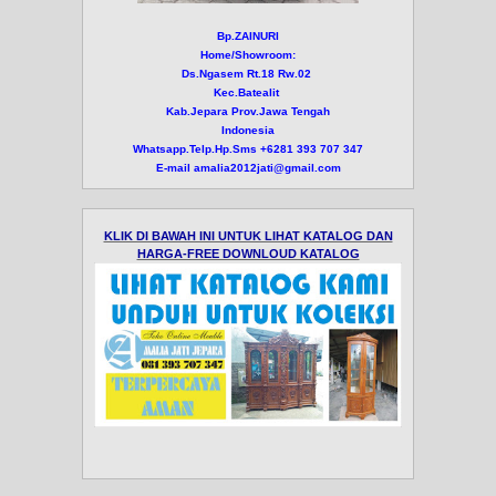
Bp.ZAINURI
Home/Showroom:
Ds.Ngasem Rt.18 Rw.02
Kec.Batealit
Kab.Jepara Prov.Jawa Tengah
Indonesia
Whatsapp.Telp.Hp.Sms +6281 393 707 347
E-mail amalia2012jati@gmail.com
KLIK DI BAWAH INI UNTUK LIHAT KATALOG DAN
HARGA-FREE DOWNLOUD KATALOG