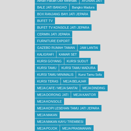
Almari Pakain Ukir Minimalis
AYUNAN JATI
BALE JATI BANGKO
Bangko Madura
BOX RANJANG BAYI JATI JEPARA
BUFET TV
BUFET TV KONSOLE JATI JEPARA
CERMIN JATI JEPARA
FURNITURE EXPORT
GAZEBO RUMAH TAMAN
JAM LANTAI
KALIGRAFI
KAMAR SET
KURSI GOYANG
KURSI SUDUT
KURSI TAMU
KURSI TAMU MADURA
KURSI TAMU MINIMALIS
Kursi Tamu Sofa
KURSI TERAS
MEJA BELAJAR
MEJA CAFE / MEJA SANTAI
MEJA DINDING
MEJA DORONG JATI
MEJA KANTOR
MEJA KONSOLE
MEJA KOPI LESEHAN TAMU JATI JEPARA
MEJA MAKAN
MEJA MAKAN KAYU TREMBESI
MEJA POJOK
MEJA PRASMANAN