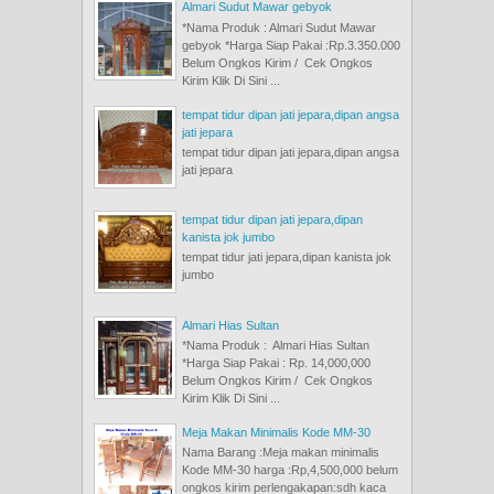
Almari Sudut Mawar gebyok
*Nama Produk : Almari Sudut Mawar
gebyok *Harga Siap Pakai :Rp.3.350.000
Belum Ongkos Kirim / Cek Ongkos
Kirim Klik Di Sini ...
tempat tidur dipan jati jepara,dipan angsa
jati jepara
tempat tidur dipan jati jepara,dipan angsa
jati jepara
tempat tidur dipan jati jepara,dipan
kanista jok jumbo
tempat tidur jati jepara,dipan kanista jok
jumbo
Almari Hias Sultan
*Nama Produk : Almari Hias Sultan
*Harga Siap Pakai : Rp. 14,000,000
Belum Ongkos Kirim / Cek Ongkos
Kirim Klik Di Sini ...
Meja Makan Minimalis Kode MM-30
Nama Barang :Meja makan minimalis
Kode MM-30 harga :Rp,4,500,000 belum
ongkos kirim perlengakapan:sdh kaca