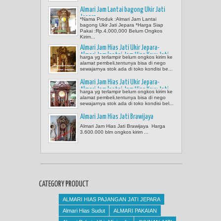
Almari Jam Lantai bagong Ukir Jati
Jepara
*Nama Produk :Almari Jam Lantai
bagong Ukir Jati Jepara *Harga Siap
Pakai :Rp.4,000,000 Belum Ongkos
Kirim...
Almari Jam Hias Jati Ukir Jepara-
Almari Jam lantai-Jam Hias Kayu Jati
harga yg terlampir belum ongkos kirim ke
(Brawijaya kode:AJ-20)
alamat pembeli,tentunya bisa di nego
sewajarnya stok ada di toko kondisi be...
Almari Jam Hias Jati Ukir Jepara-
Almari Jam lantai-Jam Hias Kayu Jati
harga yg terlampir belum ongkos kirim ke
Brawijaya Kode AJ-20
alamat pembeli,tentunya bisa di nego
sewajarnya stok ada di toko kondisi bel...
Almari Jam Hias Jati Brawijaya
Almari Jam Hias Jati Brawijaya Harga
3.600.000 blm ongkos kirim ...
CATEGORY PRODUCT
ALMARI HIAS PAJANGAN JATI JEPARA
Almari Hias Sudut
ALMARI PAKAIAN