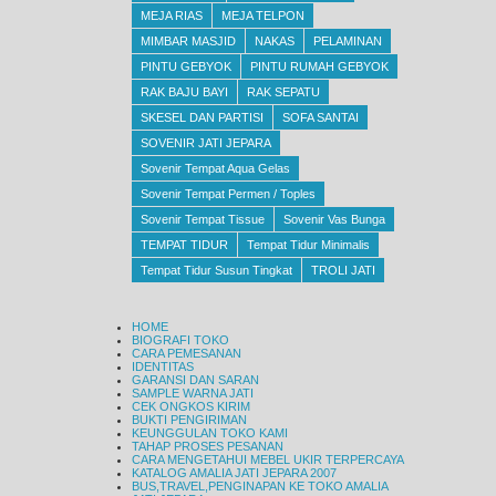
MEJA RIAS
MEJA TELPON
MIMBAR MASJID
NAKAS
PELAMINAN
PINTU GEBYOK
PINTU RUMAH GEBYOK
RAK BAJU BAYI
RAK SEPATU
SKESEL DAN PARTISI
SOFA SANTAI
SOVENIR JATI JEPARA
Sovenir Tempat Aqua Gelas
Sovenir Tempat Permen / Toples
Sovenir Tempat Tissue
Sovenir Vas Bunga
TEMPAT TIDUR
Tempat Tidur Minimalis
Tempat Tidur Susun Tingkat
TROLI JATI
HOME
BIOGRAFI TOKO
CARA PEMESANAN
IDENTITAS
GARANSI DAN SARAN
SAMPLE WARNA JATI
CEK ONGKOS KIRIM
BUKTI PENGIRIMAN
KEUNGGULAN TOKO KAMI
TAHAP PROSES PESANAN
CARA MENGETAHUI MEBEL UKIR TERPERCAYA
KATALOG AMALIA JATI JEPARA 2007
BUS,TRAVEL,PENGINAPAN KE TOKO AMALIA