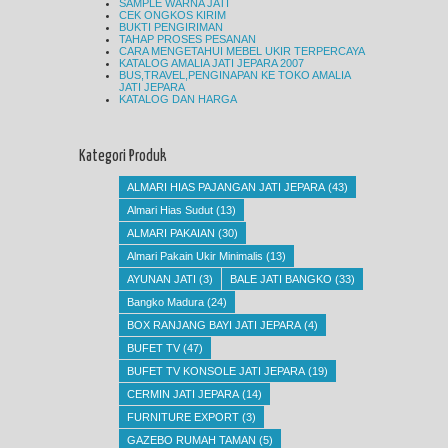
SAMPLE WARNA JATI
CEK ONGKOS KIRIM
BUKTI PENGIRIMAN
TAHAP PROSES PESANAN
CARA MENGETAHUI MEBEL UKIR TERPERCAYA
KATALOG AMALIA JATI JEPARA 2007
BUS,TRAVEL,PENGINAPAN KE TOKO AMALIA
JATI JEPARA
KATALOG DAN HARGA
Kategori Produk
ALMARI HIAS PAJANGAN JATI JEPARA
(43)
Almari Hias Sudut
(13)
ALMARI PAKAIAN
(30)
Almari Pakain Ukir Minimalis
(13)
AYUNAN JATI
(3)
BALE JATI BANGKO
(33)
Bangko Madura
(24)
BOX RANJANG BAYI JATI JEPARA
(4)
BUFET TV
(47)
BUFET TV KONSOLE JATI JEPARA
(19)
CERMIN JATI JEPARA
(14)
FURNITURE EXPORT
(3)
GAZEBO RUMAH TAMAN
(5)