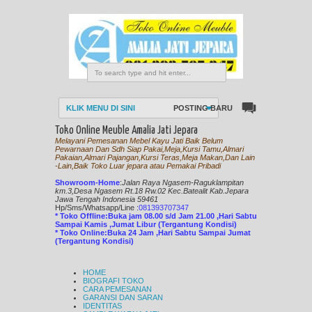
KLIK MENU DI SINI
POSTING BARU
Toko Online Meuble Amalia Jati Jepara
Melayani Pemesanan Mebel Kayu Jati Baik Belum
Pewarnaan Dan Sdh Siap Pakai,Meja,Kursi Tamu,Almari
Pakaian,Almari Pajangan,Kursi Teras,Meja Makan,Dan Lain
-Lain,Baik Toko Luar jepara atau Pemakai Pribadi
Showroom-Home
:
Jalan Raya Ngasem-Raguklampitan
km.3,Desa Ngasem Rt.18 Rw.02 Kec.Batealit Kab.Jepara
Jawa Tengah Indonesia 59461
Hp/Sms/
Whatsapp/Line
:
081393707347
* Toko Offline:Buka jam 08.00 s/d Jam 21.00 ,Hari Sabtu
Sampai Kamis ,Jumat Libur (Tergantung Kondisi)
* Toko Online:Buka 24 Jam ,Hari Sabtu Sampai Jumat
(Tergantung Kondisi)
HOME
BIOGRAFI TOKO
CARA PEMESANAN
GARANSI DAN SARAN
IDENTITAS