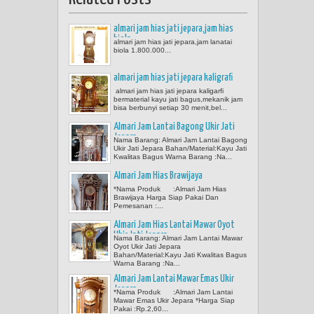
almari jam hias jati jepara,jam hias
biola
almari jam hias jati jepara,jam lanatai
biola 1.800.000...
almari jam hias jati jepara kaligrafi
almari jam hias jati jepara kaligarfi
bermaterial kayu jati bagus,mekanik jam
bisa berbunyi setiap 30 menit,bel...
Almari Jam Lantai Bagong Ukir Jati
Jepara
Nama Barang: Almari Jam Lantai Bagong
Ukir Jati Jepara Bahan/Material:Kayu Jati
Kwalitas Bagus Warna Barang :Na...
Almari Jam Hias Brawijaya
*Nama Produk :Almari Jam Hias
Brawijaya Harga Siap Pakai Dan
Pemesanan :...
Almari Jam Hias Lantai Mawar Oyot
Ukir Jati Jepara
Nama Barang: Almari Jam Lantai Mawar
Oyot Ukir Jati Jepara
Bahan/Material:Kayu Jati Kwalitas Bagus
Warna Barang :Na...
Almari Jam Lantai Mawar Emas Ukir
Jepara
*Nama Produk :Almari Jam Lantai
Mawar Emas Ukir Jepara *Harga Siap
Pakai :Rp.2,60...