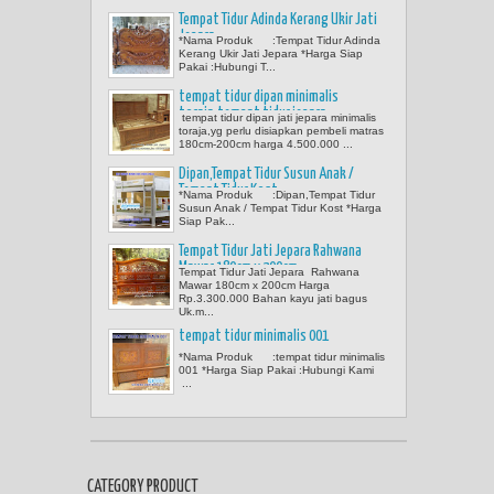
Tempat Tidur Adinda Kerang Ukir Jati
Jepara
*Nama Produk :Tempat Tidur Adinda
Kerang Ukir Jati Jepara *Harga Siap
Pakai :Hubungi T...
tempat tidur dipan minimalis
toraja,tempat tidur jepara
tempat tidur dipan jati jepara minimalis
toraja,yg perlu disiapkan pembeli matras
180cm-200cm harga 4.500.000 ...
Dipan,Tempat Tidur Susun Anak /
Tempat Tidur Kost
*Nama Produk :Dipan,Tempat Tidur
Susun Anak / Tempat Tidur Kost *Harga
Siap Pak...
Tempat Tidur Jati Jepara Rahwana
Mawar 180cm x 200cm
Tempat Tidur Jati Jepara Rahwana
Mawar 180cm x 200cm Harga
Rp.3.300.000 Bahan kayu jati bagus
Uk.m...
tempat tidur minimalis 001
*Nama Produk :tempat tidur minimalis
001 *Harga Siap Pakai :Hubungi Kami
...
CATEGORY PRODUCT