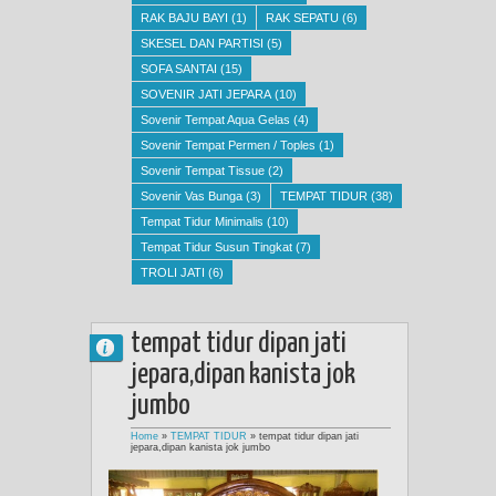
RAK BAJU BAYI
(1)
RAK SEPATU
(6)
SKESEL DAN PARTISI
(5)
SOFA SANTAI
(15)
SOVENIR JATI JEPARA
(10)
Sovenir Tempat Aqua Gelas
(4)
Sovenir Tempat Permen / Toples
(1)
Sovenir Tempat Tissue
(2)
Sovenir Vas Bunga
(3)
TEMPAT TIDUR
(38)
Tempat Tidur Minimalis
(10)
Tempat Tidur Susun Tingkat
(7)
TROLI JATI
(6)
tempat tidur dipan jati
jepara,dipan kanista jok
jumbo
Home
»
TEMPAT TIDUR
»
tempat tidur dipan jati
jepara,dipan kanista jok jumbo