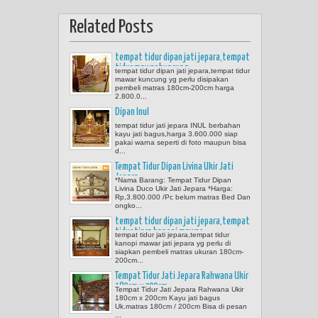
Related Posts
tempat tidur dipan jati jepara,tempat
tidur mawar kuncung
tempat tidur dipan jati jepara,tempat tidur
mawar kuncung yg perlu disipakan
pembeli matras 180cm-200cm harga
2.800.0...
Dipan Inul
tempat tidur jati jepara INUL berbahan
kayu jati bagus,harga 3.600.000 siap
pakai warna seperti di foto maupun bisa
d...
Tempat Tidur Dipan Livina Ukir Jati
Jepara
*Nama Barang: Tempat Tidur Dipan
Livina Duco Ukir Jati Jepara *Harga:
Rp,3.800.000 /Pc belum matras Bed Dan
ongko...
tempat tidur dipan jati jepara,tempat
tidur tiara kanopi mawar
tempat tidur jati jepara,tempat tidur
kanopi mawar jati jepara yg perlu di
siapkan pembeli matras ukuran 180cm-
200cm...
Tempat Tidur Jati Jepara Rahwana Ukir
180cm x 200cm
Tempat Tidur Jati Jepara Rahwana Ukir
180cm x 200cm Kayu jati bagus
Uk.matras 180cm / 200cm Bisa di pesan
...