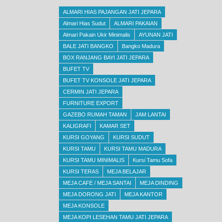
ALMARI HIAS PAJANGAN JATI JEPARA
Almari Hias Sudut
ALMARI PAKAIAN
Almari Pakain Ukir Minimalis
AYUNAN JATI
BALE JATI BANGKO
Bangko Madura
BOX RANJANG BAYI JATI JEPARA
BUFET TV
BUFET TV KONSOLE JATI JEPARA
CERMIN JATI JEPARA
FURNITURE EXPORT
GAZEBO RUMAH TAMAN
JAM LANTAI
KALIGRAFI
KAMAR SET
KURSI GOYANG
KURSI SUDUT
KURSI TAMU
KURSI TAMU MADURA
KURSI TAMU MINIMALIS
Kursi Tamu Sofa
KURSI TERAS
MEJA BELAJAR
MEJA CAFE / MEJA SANTAI
MEJA DINDING
MEJA DORONG JATI
MEJA KANTOR
MEJA KONSOLE
MEJA KOPI LESEHAN TAMU JATI JEPARA