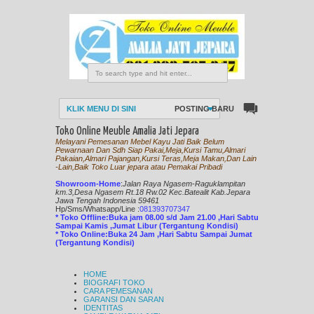
KLIK MENU DI SINI
POSTING BARU
Toko Online Meuble Amalia Jati Jepara
Melayani Pemesanan Mebel Kayu Jati Baik Belum
Pewarnaan Dan Sdh Siap Pakai,Meja,Kursi Tamu,Almari
Pakaian,Almari Pajangan,Kursi Teras,Meja Makan,Dan Lain
-Lain,Baik Toko Luar jepara atau Pemakai Pribadi
Showroom-Home
:
Jalan Raya Ngasem-Raguklampitan
km.3,Desa Ngasem Rt.18 Rw.02 Kec.Batealit Kab.Jepara
Jawa Tengah Indonesia 59461
Hp/Sms/
Whatsapp/Line
:
081393707347
* Toko Offline:Buka jam 08.00 s/d Jam 21.00 ,Hari Sabtu
Sampai Kamis ,Jumat Libur (Tergantung Kondisi)
* Toko Online:Buka 24 Jam ,Hari Sabtu Sampai Jumat
(Tergantung Kondisi)
HOME
BIOGRAFI TOKO
CARA PEMESANAN
GARANSI DAN SARAN
IDENTITAS