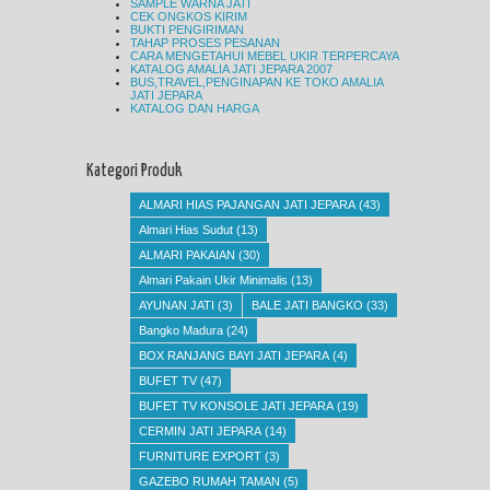
SAMPLE WARNA JATI
CEK ONGKOS KIRIM
BUKTI PENGIRIMAN
TAHAP PROSES PESANAN
CARA MENGETAHUI MEBEL UKIR TERPERCAYA
KATALOG AMALIA JATI JEPARA 2007
BUS,TRAVEL,PENGINAPAN KE TOKO AMALIA
JATI JEPARA
KATALOG DAN HARGA
Kategori Produk
ALMARI HIAS PAJANGAN JATI JEPARA
(43)
Almari Hias Sudut
(13)
ALMARI PAKAIAN
(30)
Almari Pakain Ukir Minimalis
(13)
AYUNAN JATI
(3)
BALE JATI BANGKO
(33)
Bangko Madura
(24)
BOX RANJANG BAYI JATI JEPARA
(4)
BUFET TV
(47)
BUFET TV KONSOLE JATI JEPARA
(19)
CERMIN JATI JEPARA
(14)
FURNITURE EXPORT
(3)
GAZEBO RUMAH TAMAN
(5)