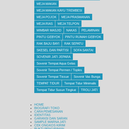
MEJA MAKAN
MEJA MAKAN KAYU TREMBESI
MEJA POJOK
MEJA PRASMANAN
MEJA RIAS
MEJA TELPON
MIMBAR MASJID
NAKAS
PELAMINAN
PINTU GEBYOK
PINTU RUMAH GEBYOK
RAK BAJU BAYI
RAK SEPATU
SKESEL DAN PARTISI
SOFA SANTAI
SOVENIR JATI JEPARA
Sovenir Tempat Aqua Gelas
Sovenir Tempat Permen / Toples
Sovenir Tempat Tissue
Sovenir Vas Bunga
TEMPAT TIDUR
Tempat Tidur Minimalis
Tempat Tidur Susun Tingkat
TROLI JATI
HOME
BIOGRAFI TOKO
CARA PEMESANAN
IDENTITAS
GARANSI DAN SARAN
SAMPLE WARNA JATI
CEK ONGKOS KIRIM
BUKTI PENGIRIMAN