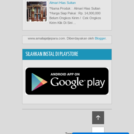
Almari Hias Sultan
*Nama Produk : Almari Hias Sultan
*Harga Siap Pakai : Rp. 14,000,000
Belum Ongkos Kirim / Cek Ongkos
Kirim Klik Di Sini ...
www.amaliajatijepara.com. Diberdayakan oleh
Blogger
.
SILAHKAN INSTAL DI PLAYSTORE
Toggle Footer