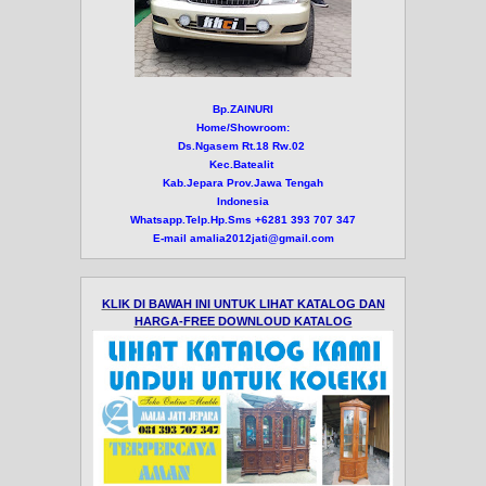
Bp.ZAINURI
Home/Showroom:
Ds.Ngasem Rt.18 Rw.02
Kec.Batealit
Kab.Jepara Prov.Jawa Tengah
Indonesia
Whatsapp.Telp.Hp.Sms +6281 393 707 347
E-mail amalia2012jati@gmail.com
KLIK DI BAWAH INI UNTUK LIHAT KATALOG DAN
HARGA-FREE DOWNLOUD KATALOG