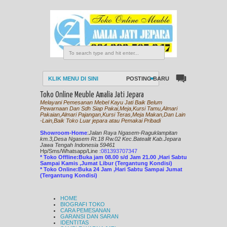
KLIK MENU DI SINI
POSTING BARU
Toko Online Meuble Amalia Jati Jepara
Melayani Pemesanan Mebel Kayu Jati Baik Belum
Pewarnaan Dan Sdh Siap Pakai,Meja,Kursi Tamu,Almari
Pakaian,Almari Pajangan,Kursi Teras,Meja Makan,Dan Lain
-Lain,Baik Toko Luar jepara atau Pemakai Pribadi
Showroom-Home
:
Jalan Raya Ngasem-Raguklampitan
km.3,Desa Ngasem Rt.18 Rw.02 Kec.Batealit Kab.Jepara
Jawa Tengah Indonesia 59461
Hp/Sms/
Whatsapp/Line
:
081393707347
* Toko Offline:Buka jam 08.00 s/d Jam 21.00 ,Hari Sabtu
Sampai Kamis ,Jumat Libur (Tergantung Kondisi)
* Toko Online:Buka 24 Jam ,Hari Sabtu Sampai Jumat
(Tergantung Kondisi)
HOME
BIOGRAFI TOKO
CARA PEMESANAN
GARANSI DAN SARAN
IDENTITAS