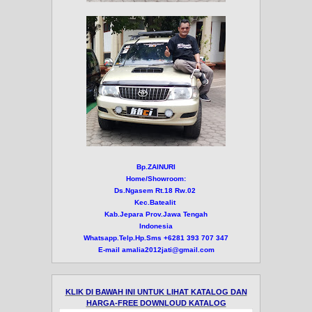
Bp.ZAINURI
Home/Showroom:
Ds.Ngasem Rt.18 Rw.02
Kec.Batealit
Kab.Jepara Prov.Jawa Tengah
Indonesia
Whatsapp.Telp.Hp.Sms +6281 393 707 347
E-mail amalia2012jati@gmail.com
KLIK DI BAWAH INI UNTUK LIHAT KATALOG DAN
HARGA-FREE DOWNLOUD KATALOG