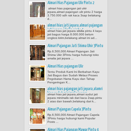
Almari Hias Pajangan Ulir Pintu 2
almari hias pajangan jati ukir
jepara,almari pajangan ulir pintu 2 harga
3.750.000 sdh rak kaca 3sap belakang
d...
almari hias jati jepara,almari pajangan
jati jepara silsilia pintu 4
almari hias jati jepara silsilia pintu 4 kayu
jati bagus harga 8.000.000 belum
ongkos kirim,belakang almari ini ad...
Almari Pajangan Jati Shima Ukir 3Pintu
Rp.6,500,000 Almari Pajangan Jati
Shima Ukir 3Pintu harga hubungi toko
amalia jati jepara ...
Almari Hias pajangan Ulir
Tentu Produk Kami Ini Berbahan Kayu
Jati Bagus dan Sudah Melaui Proses
Pegobatan Hama Kayu dan Tahap
Pengeringan K...
almari hias pajangan jati jepara,alamri
hias sudut minimalis jepara
almari hias jati jepara,almari sudut jati
jepara minimalis rak dari kaca 2sap,pintu
2 atas dan bawah,belakang dari k...
Almari Pajangan Capela 3Pintu
Rp.6,500,000 Almari Pajangan Capela
3Pintu harga hubungi kami Popular
Posts ...
Almari Hias Pajangan Mawar Pintu 4