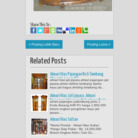
Share This To :
« Posting Lebih Baru
Posting Lama »
Related Posts
Almari Hias Pajangan Roti Tambang
Ukir Jati Jepara P.3
almari hias jati jepara,almari pajangan jati
jepara,almari dafinsi tambang 3pintu
kayu jati bagus,dinding belakang da...
Almari Hias Jati jepara ,Almari
Pajangan jati jepara Palembang Pintu
almari pajangan palembang pintu 1
1
Kode Barang AHP-P1 harga 1.800.000
belum ongkos pengiriman kayu jati
jepara ...
Almari Hias Sultan
*Nama Produk : Almari Hias Sultan
*Harga Siap Pakai : Rp. 14,000,000
Belum Ongkos Kirim / Cek On...