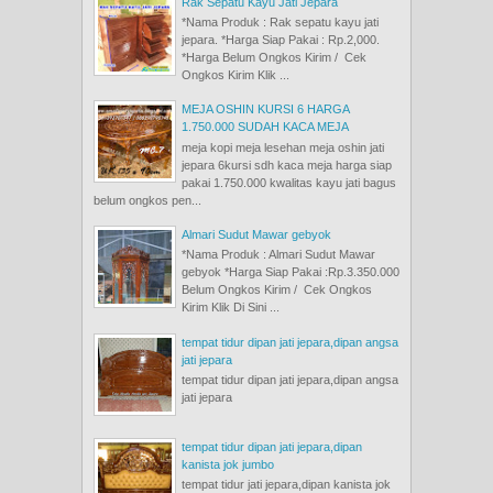
Rak Sepatu Kayu Jati Jepara
*Nama Produk : Rak sepatu kayu jati
jepara. *Harga Siap Pakai : Rp.2,000.
*Harga Belum Ongkos Kirim / Cek
Ongkos Kirim Klik ...
MEJA OSHIN KURSI 6 HARGA
1.750.000 SUDAH KACA MEJA
meja kopi meja lesehan meja oshin jati
jepara 6kursi sdh kaca meja harga siap
pakai 1.750.000 kwalitas kayu jati bagus
belum ongkos pen...
Almari Sudut Mawar gebyok
*Nama Produk : Almari Sudut Mawar
gebyok *Harga Siap Pakai :Rp.3.350.000
Belum Ongkos Kirim / Cek Ongkos
Kirim Klik Di Sini ...
tempat tidur dipan jati jepara,dipan angsa
jati jepara
tempat tidur dipan jati jepara,dipan angsa
jati jepara
tempat tidur dipan jati jepara,dipan
kanista jok jumbo
tempat tidur jati jepara,dipan kanista jok