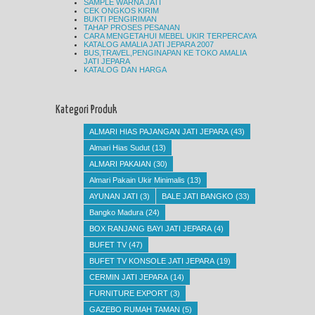
SAMPLE WARNA JATI
CEK ONGKOS KIRIM
BUKTI PENGIRIMAN
TAHAP PROSES PESANAN
CARA MENGETAHUI MEBEL UKIR TERPERCAYA
KATALOG AMALIA JATI JEPARA 2007
BUS,TRAVEL,PENGINAPAN KE TOKO AMALIA
JATI JEPARA
KATALOG DAN HARGA
Kategori Produk
ALMARI HIAS PAJANGAN JATI JEPARA
(43)
Almari Hias Sudut
(13)
ALMARI PAKAIAN
(30)
Almari Pakain Ukir Minimalis
(13)
AYUNAN JATI
(3)
BALE JATI BANGKO
(33)
Bangko Madura
(24)
BOX RANJANG BAYI JATI JEPARA
(4)
BUFET TV
(47)
BUFET TV KONSOLE JATI JEPARA
(19)
CERMIN JATI JEPARA
(14)
FURNITURE EXPORT
(3)
GAZEBO RUMAH TAMAN
(5)