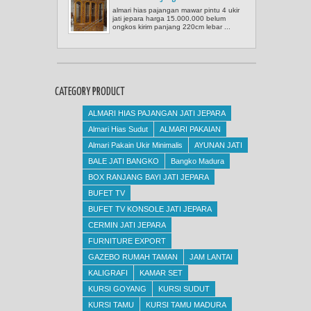
almari hias pajangan mawar pintu 4 ukir
jati jepara harga 15.000.000 belum
ongkos kirim panjang 220cm lebar ...
CATEGORY PRODUCT
ALMARI HIAS PAJANGAN JATI JEPARA
Almari Hias Sudut
ALMARI PAKAIAN
Almari Pakain Ukir Minimalis
AYUNAN JATI
BALE JATI BANGKO
Bangko Madura
BOX RANJANG BAYI JATI JEPARA
BUFET TV
BUFET TV KONSOLE JATI JEPARA
CERMIN JATI JEPARA
FURNITURE EXPORT
GAZEBO RUMAH TAMAN
JAM LANTAI
KALIGRAFI
KAMAR SET
KURSI GOYANG
KURSI SUDUT
KURSI TAMU
KURSI TAMU MADURA