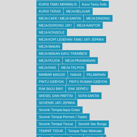
KURSI TAMU MINIMALIS
Kursi Tamu Sofa
KURSI TERAS
MEJA BELAJAR
MEJA CAFE / MEJA SANTAI
MEJA DINDING
MEJA DORONG JATI
MEJA KANTOR
MEJA KONSOLE
MEJA KOPI LESEHAN TAMU JATI JEPARA
MEJA MAKAN
MEJA MAKAN KAYU TREMBESI
MEJA POJOK
MEJA PRASMANAN
MEJA RIAS
MEJA TELPON
MIMBAR MASJID
NAKAS
PELAMINAN
PINTU GEBYOK
PINTU RUMAH GEBYOK
RAK BAJU BAYI
RAK SEPATU
SKESEL DAN PARTISI
SOFA SANTAI
SOVENIR JATI JEPARA
Sovenir Tempat Aqua Gelas
Sovenir Tempat Permen / Toples
Sovenir Tempat Tissue
Sovenir Vas Bunga
TEMPAT TIDUR
Tempat Tidur Minimalis