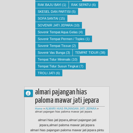
RAK BAJU BAYI
(1)
RAK SEPATU
(6)
SKESEL DAN PARTISI
(5)
SOFA SANTAI
(15)
SOVENIR JATI JEPARA
(10)
Sovenir Tempat Aqua Gelas
(4)
Sovenir Tempat Permen / Toples
(1)
Sovenir Tempat Tissue
(2)
Sovenir Vas Bunga
(3)
TEMPAT TIDUR
(38)
Tempat Tidur Minimalis
(10)
Tempat Tidur Susun Tingkat
(7)
TROLI JATI
(6)
almari pajangan hias
paloma mawar jati jepara
Home
»
ALMARI HIAS PAJANGAN JATI JEPARA
»
almari pajangan hias paloma mawar jati jepara
almari hias jati jepara,almari pajangan jati
jepara,almari paloma mawar jati jepara
almari hias pajangan paloma mawar jati jepara pintu