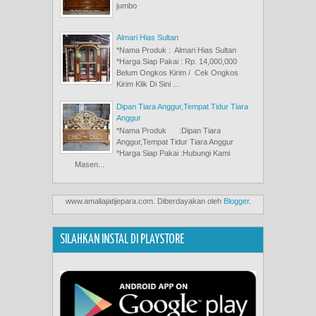
jumbo
Almari Hias Sultan
*Nama Produk : Almari Hias Sultan
*Harga Siap Pakai : Rp. 14,000,000
Belum Ongkos Kirim / Cek Ongkos
Kirim Klik Di Sini ...
Dipan Tiara Anggur,Tempat Tidur Tiara
Anggur
*Nama Produk :Dipan Tiara
Anggur,Tempat Tidur Tiara Anggur
*Harga Siap Pakai :Hubungi Kami
Masen...
www.amaliajatijepara.com. Diberdayakan oleh
Blogger
.
SILAHKAN INSTAL DI PLAYSTORE