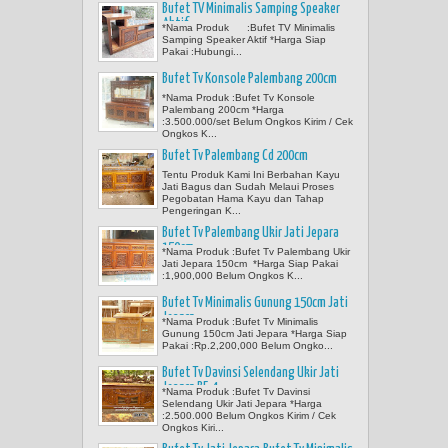
Bufet TV Minimalis Samping Speaker
Aktif
*Nama Produk :Bufet TV Minimalis
Samping Speaker Aktif *Harga Siap
Pakai :Hubungi...
Bufet Tv Konsole Palembang 200cm
*Nama Produk :Bufet Tv Konsole
Palembang 200cm *Harga
:3.500.000/set Belum Ongkos Kirim / Cek
Ongkos K...
Bufet Tv Palembang Cd 200cm
Tentu Produk Kami Ini Berbahan Kayu
Jati Bagus dan Sudah Melaui Proses
Pegobatan Hama Kayu dan Tahap
Pengeringan K...
Bufet Tv Palembang Ukir Jati Jepara
150cm
*Nama Produk :Bufet Tv Palembang Ukir
Jati Jepara 150cm *Harga Siap Pakai
:1,900,000 Belum Ongkos K...
Bufet Tv Minimalis Gunung 150cm Jati
Jepara
*Nama Produk :Bufet Tv Minimalis
Gunung 150cm Jati Jepara *Harga Siap
Pakai :Rp.2,200,000 Belum Ongko...
Bufet Tv Davinsi Selendang Ukir Jati
Jepara BF-4
*Nama Produk :Bufet Tv Davinsi
Selendang Ukir Jati Jepara *Harga
:2.500.000 Belum Ongkos Kirim / Cek
Ongkos Kiri...