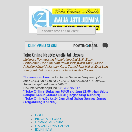
KLIK MENU DI SINI
POSTING BARU
Toko Online Meuble Amalia Jati Jepara
Melayani Pemesanan Mebel Kayu Jati Baik Belum
Pewarnaan Dan Sdh Siap Pakai,Meja,Kursi Tamu,Almari
Pakaian,Almari Pajangan,Kursi Teras,Meja Makan,Dan Lain
-Lain,Baik Toko Luar jepara atau Pemakai Pribadi
Showroom-Home
:
Jalan Raya Ngasem-Raguklampitan
km.3,Desa Ngasem Rt.18 Rw.02 Kec.Batealit Kab.Jepara
Jawa Tengah Indonesia 59461
Hp/Sms/
Whatsapp/Line
:
081393707347
* Toko Offline:Buka jam 08.00 s/d Jam 21.00 ,Hari Sabtu
Sampai Kamis ,Jumat Libur (Tergantung Kondisi)
* Toko Online:Buka 24 Jam ,Hari Sabtu Sampai Jumat
(Tergantung Kondisi)
HOME
BIOGRAFI TOKO
CARA PEMESANAN
GARANSI DAN SARAN
IDENTITAS