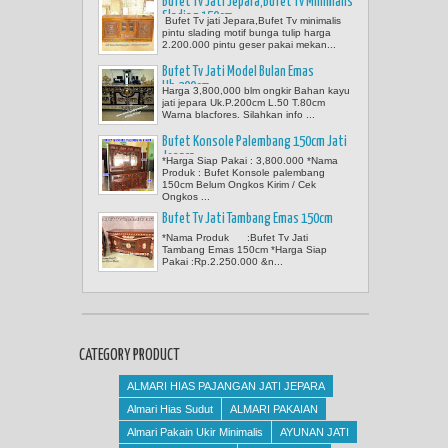
Bufet Tv Jati Jepara,Bufet Tv Minimalis
Slading 150cm
Bufet Tv jati Jepara,Bufet Tv minimalis
pintu slading motif bunga tulip harga
2.200.000 pintu geser pakai mekan...
Bufet Tv Jati Model Bulan Emas
Uk.200cm
Harga 3,800,000 blm ongkir Bahan kayu
jati jepara Uk.P.200cm L.50 T.80cm
Warna blacfores. Silahkan info ...
Bufet Konsole Palembang 150cm Jati
Jepara
*Harga Siap Pakai : 3,800.000 *Nama
Produk : Bufet Konsole palembang
150cm Belum Ongkos Kirim / Cek
Ongkos ...
Bufet Tv Jati Tambang Emas 150cm
*Nama Produk :Bufet Tv Jati
Tambang Emas 150cm *Harga Siap
Pakai :Rp.2.250.000 &n...
CATEGORY PRODUCT
ALMARI HIAS PAJANGAN JATI JEPARA
Almari Hias Sudut
ALMARI PAKAIAN
Almari Pakain Ukir Minimalis
AYUNAN JATI