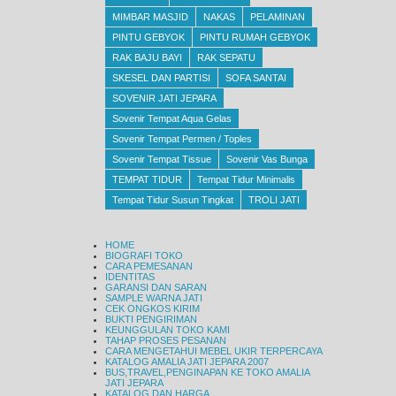
MIMBAR MASJID
NAKAS
PELAMINAN
PINTU GEBYOK
PINTU RUMAH GEBYOK
RAK BAJU BAYI
RAK SEPATU
SKESEL DAN PARTISI
SOFA SANTAI
SOVENIR JATI JEPARA
Sovenir Tempat Aqua Gelas
Sovenir Tempat Permen / Toples
Sovenir Tempat Tissue
Sovenir Vas Bunga
TEMPAT TIDUR
Tempat Tidur Minimalis
Tempat Tidur Susun Tingkat
TROLI JATI
HOME
BIOGRAFI TOKO
CARA PEMESANAN
IDENTITAS
GARANSI DAN SARAN
SAMPLE WARNA JATI
CEK ONGKOS KIRIM
BUKTI PENGIRIMAN
KEUNGGULAN TOKO KAMI
TAHAP PROSES PESANAN
CARA MENGETAHUI MEBEL UKIR TERPERCAYA
KATALOG AMALIA JATI JEPARA 2007
BUS,TRAVEL,PENGINAPAN KE TOKO AMALIA
JATI JEPARA
KATALOG DAN HARGA