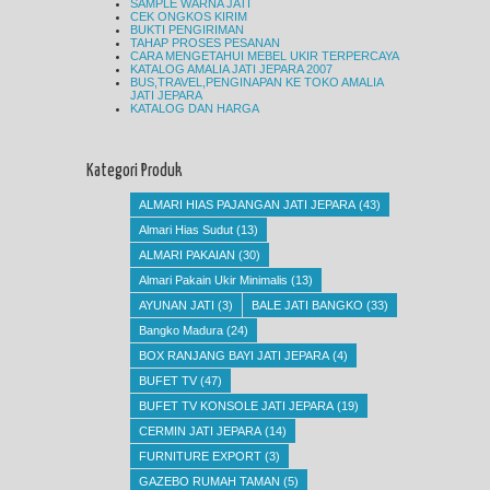
SAMPLE WARNA JATI
CEK ONGKOS KIRIM
BUKTI PENGIRIMAN
TAHAP PROSES PESANAN
CARA MENGETAHUI MEBEL UKIR TERPERCAYA
KATALOG AMALIA JATI JEPARA 2007
BUS,TRAVEL,PENGINAPAN KE TOKO AMALIA
JATI JEPARA
KATALOG DAN HARGA
Kategori Produk
ALMARI HIAS PAJANGAN JATI JEPARA
(43)
Almari Hias Sudut
(13)
ALMARI PAKAIAN
(30)
Almari Pakain Ukir Minimalis
(13)
AYUNAN JATI
(3)
BALE JATI BANGKO
(33)
Bangko Madura
(24)
BOX RANJANG BAYI JATI JEPARA
(4)
BUFET TV
(47)
BUFET TV KONSOLE JATI JEPARA
(19)
CERMIN JATI JEPARA
(14)
FURNITURE EXPORT
(3)
GAZEBO RUMAH TAMAN
(5)