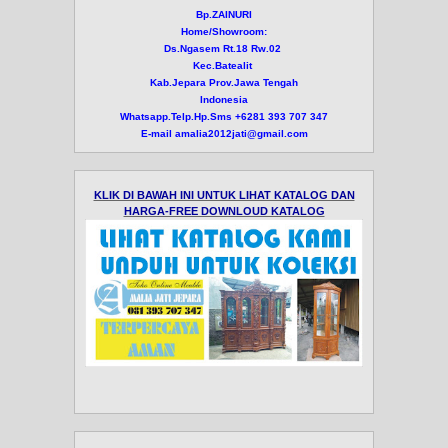
Bp.ZAINURI
Home/Showroom:
Ds.Ngasem Rt.18 Rw.02
Kec.Batealit
Kab.Jepara Prov.Jawa Tengah
Indonesia
Whatsapp.Telp.Hp.Sms +6281 393 707 347
E-mail amalia2012jati@gmail.com
KLIK DI BAWAH INI UNTUK LIHAT KATALOG DAN
HARGA-FREE DOWNLOUD KATALOG