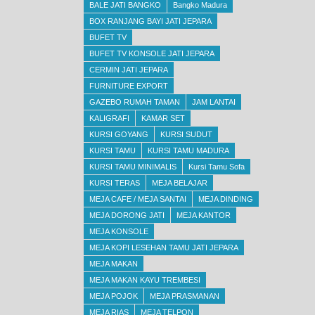
BALE JATI BANGKO
Bangko Madura
BOX RANJANG BAYI JATI JEPARA
BUFET TV
BUFET TV KONSOLE JATI JEPARA
CERMIN JATI JEPARA
FURNITURE EXPORT
GAZEBO RUMAH TAMAN
JAM LANTAI
KALIGRAFI
KAMAR SET
KURSI GOYANG
KURSI SUDUT
KURSI TAMU
KURSI TAMU MADURA
KURSI TAMU MINIMALIS
Kursi Tamu Sofa
KURSI TERAS
MEJA BELAJAR
MEJA CAFE / MEJA SANTAI
MEJA DINDING
MEJA DORONG JATI
MEJA KANTOR
MEJA KONSOLE
MEJA KOPI LESEHAN TAMU JATI JEPARA
MEJA MAKAN
MEJA MAKAN KAYU TREMBESI
MEJA POJOK
MEJA PRASMANAN
MEJA RIAS
MEJA TELPON