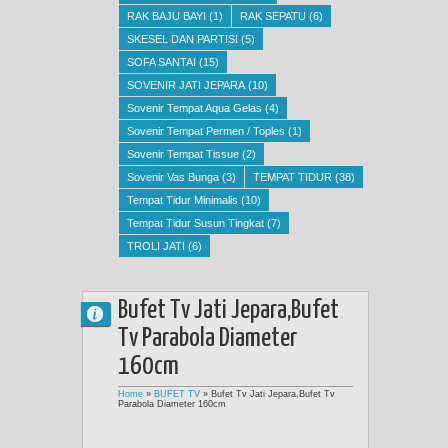
RAK BAJU BAYI
(1)
RAK SEPATU
(6)
SKESEL DAN PARTISI
(5)
SOFA SANTAI
(15)
SOVENIR JATI JEPARA
(10)
Sovenir Tempat Aqua Gelas
(4)
Sovenir Tempat Permen / Toples
(1)
Sovenir Tempat Tissue
(2)
Sovenir Vas Bunga
(3)
TEMPAT TIDUR
(38)
Tempat Tidur Minimalis
(10)
Tempat Tidur Susun Tingkat
(7)
TROLI JATI
(6)
Bufet Tv Jati Jepara,Bufet
Tv Parabola Diameter
160cm
Home
»
BUFET TV
»
Bufet Tv Jati Jepara,Bufet Tv
Parabola Diameter 160cm