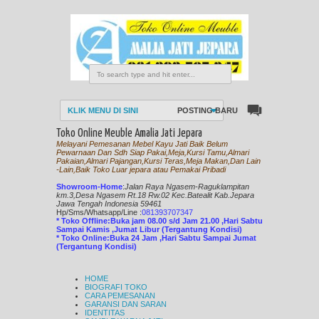
KLIK MENU DI SINI
POSTING BARU
Toko Online Meuble Amalia Jati Jepara
Melayani Pemesanan Mebel Kayu Jati Baik Belum
Pewarnaan Dan Sdh Siap Pakai,Meja,Kursi Tamu,Almari
Pakaian,Almari Pajangan,Kursi Teras,Meja Makan,Dan Lain
-Lain,Baik Toko Luar jepara atau Pemakai Pribadi
Showroom-Home
:
Jalan Raya Ngasem-Raguklampitan
km.3,Desa Ngasem Rt.18 Rw.02 Kec.Batealit Kab.Jepara
Jawa Tengah Indonesia 59461
Hp/Sms/
Whatsapp/Line
:
081393707347
* Toko Offline:Buka jam 08.00 s/d Jam 21.00 ,Hari Sabtu
Sampai Kamis ,Jumat Libur (Tergantung Kondisi)
* Toko Online:Buka 24 Jam ,Hari Sabtu Sampai Jumat
(Tergantung Kondisi)
HOME
BIOGRAFI TOKO
CARA PEMESANAN
GARANSI DAN SARAN
IDENTITAS