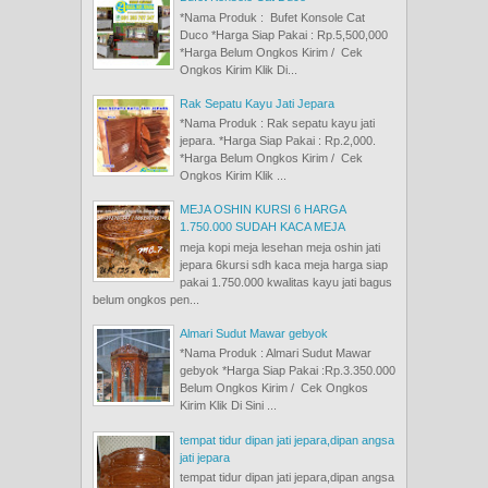
*Nama Produk : Bufet Konsole Cat
Duco *Harga Siap Pakai : Rp.5,500,000
*Harga Belum Ongkos Kirim / Cek
Ongkos Kirim Klik Di...
Rak Sepatu Kayu Jati Jepara
*Nama Produk : Rak sepatu kayu jati
jepara. *Harga Siap Pakai : Rp.2,000.
*Harga Belum Ongkos Kirim / Cek
Ongkos Kirim Klik ...
MEJA OSHIN KURSI 6 HARGA
1.750.000 SUDAH KACA MEJA
meja kopi meja lesehan meja oshin jati
jepara 6kursi sdh kaca meja harga siap
pakai 1.750.000 kwalitas kayu jati bagus
belum ongkos pen...
Almari Sudut Mawar gebyok
*Nama Produk : Almari Sudut Mawar
gebyok *Harga Siap Pakai :Rp.3.350.000
Belum Ongkos Kirim / Cek Ongkos
Kirim Klik Di Sini ...
tempat tidur dipan jati jepara,dipan angsa
jati jepara
tempat tidur dipan jati jepara,dipan angsa