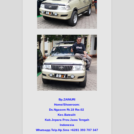
Bp.ZAINURI
Home/Showroom:
Ds.Ngasem Rt.18 Rw.02
Kec.Batealit
Kab.Jepara Prov.Jawa Tengah
Indonesia
Whatsapp.Telp.Hp.Sms +6281 393 707 347