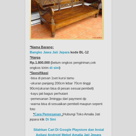
*Nama Barang:
Bangko Jawa Jati Jepara
kode BL-12
*Harga
Rp.1.800.000 (
belum ongkos pengiriman,cek
ongkos kirim
di sini
)
*Spesifikasi
-bisa di pesan 1set kursi tamu
-ukuran panjang 200cm lebar 70cm tinggi
90cm(ukuran bisa di pesan sesuai pembeli)
-kayu jati bagus perhutani
-pemesanan 3minggu dari payment dp
-warna bisa di sesuaikan pembeli maupun seperti
foto
*
Cara Pemesanan
:
Hubungi Toko Amalia Jati
jepara klik
Di Sini
Silahkan Cari Di Google Playstore dan Instal
Apliasi Android Mebel Amalia Jati Jepara