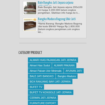
Bale Bangko Jati Jepara arjuna
200x100 cm
Bale Bangko Jati Jepara arjuna 200x100
cm harga 3.200.000 belum ongkos
pengiriman. Silahkan info harga ke k...
Bangko Madura Bagong Ukir Jati
Jepara
*Nama Barang: Bangko Madura Bagong
Ukir kode BM-49 *Harga Rp.1.800.000
(belum ongkos pengiriman,cek ongkos
kiri...
CATEGORY PRODUCT
ALMARI HIAS PAJANGAN JATI JEPARA
Almari Hias Sudut
ALMARI PAKAIAN
Almari Pakain Ukir Minimalis
AYUNAN JATI
BALE JATI BANGKO
Bangko Madura
BOX RANJANG BAYI JATI JEPARA
BUFET TV
BUFET TV KONSOLE JATI JEPARA
CERMIN JATI JEPARA
FURNITURE EXPORT