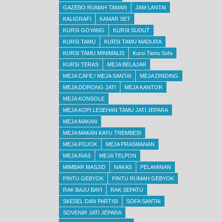
GAZEBO RUMAH TAMAN
JAM LANTAI
KALIGRAFI
KAMAR SET
KURSI GOYANG
KURSI SUDUT
KURSI TAMU
KURSI TAMU MADURA
KURSI TAMU MINIMALIS
Kursi Tamu Sofa
KURSI TERAS
MEJA BELAJAR
MEJA CAFE / MEJA SANTAI
MEJA DINDING
MEJA DORONG JATI
MEJA KANTOR
MEJA KONSOLE
MEJA KOPI LESEHAN TAMU JATI JEPARA
MEJA MAKAN
MEJA MAKAN KAYU TREMBESI
MEJA POJOK
MEJA PRASMANAN
MEJA RIAS
MEJA TELPON
MIMBAR MASJID
NAKAS
PELAMINAN
PINTU GEBYOK
PINTU RUMAH GEBYOK
RAK BAJU BAYI
RAK SEPATU
SKESEL DAN PARTISI
SOFA SANTAI
SOVENIR JATI JEPARA