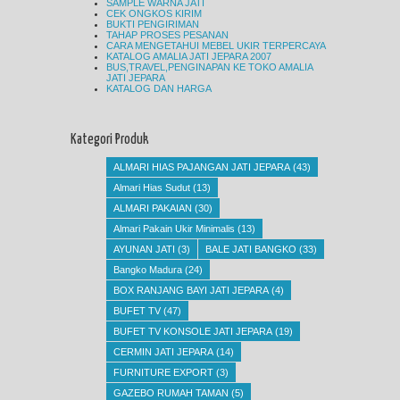
SAMPLE WARNA JATI
CEK ONGKOS KIRIM
BUKTI PENGIRIMAN
TAHAP PROSES PESANAN
CARA MENGETAHUI MEBEL UKIR TERPERCAYA
KATALOG AMALIA JATI JEPARA 2007
BUS,TRAVEL,PENGINAPAN KE TOKO AMALIA
JATI JEPARA
KATALOG DAN HARGA
Kategori Produk
ALMARI HIAS PAJANGAN JATI JEPARA
(43)
Almari Hias Sudut
(13)
ALMARI PAKAIAN
(30)
Almari Pakain Ukir Minimalis
(13)
AYUNAN JATI
(3)
BALE JATI BANGKO
(33)
Bangko Madura
(24)
BOX RANJANG BAYI JATI JEPARA
(4)
BUFET TV
(47)
BUFET TV KONSOLE JATI JEPARA
(19)
CERMIN JATI JEPARA
(14)
FURNITURE EXPORT
(3)
GAZEBO RUMAH TAMAN
(5)