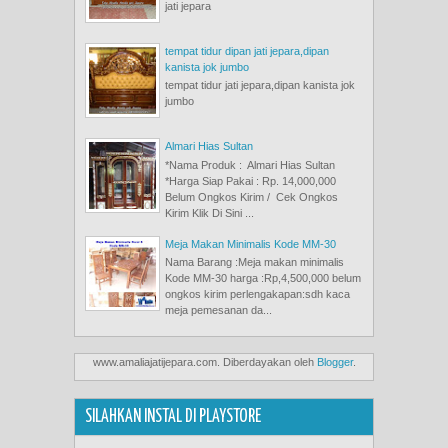
jati jepara
tempat tidur dipan jati jepara,dipan
kanista jok jumbo
tempat tidur jati jepara,dipan kanista jok
jumbo
Almari Hias Sultan
*Nama Produk : Almari Hias Sultan
*Harga Siap Pakai : Rp. 14,000,000
Belum Ongkos Kirim / Cek Ongkos
Kirim Klik Di Sini ...
Meja Makan Minimalis Kode MM-30
Nama Barang :Meja makan minimalis
Kode MM-30 harga :Rp,4,500,000 belum
ongkos kirim perlengakapan:sdh kaca
meja pemesanan da...
www.amaliajatijepara.com. Diberdayakan oleh
Blogger
.
SILAHKAN INSTAL DI PLAYSTORE