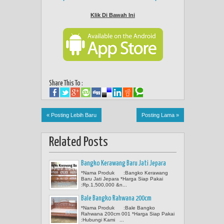
Klik Di Bawah Ini
Share This To :
« Posting Lebih Baru
Posting Lama »
Related Posts
Bangko Kerawang Baru Jati Jepara
*Nama Produk :Bangko Kerawang
Baru Jati Jepara *Harga Siap Pakai
:Rp.1,500,000 &n...
Bale Bangko Rahwana 200cm
*Nama Produk :Bale Bangko
Rahwana 200cm 001 *Harga Siap Pakai
:Hubungi Kami ...