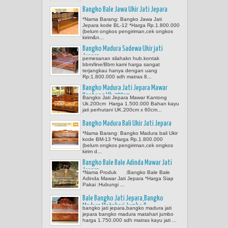
Bangko Bale Jawa Ukir Jati Jepara
*Nama Barang: Bangko Jawa Jati
Jepara kode BL-12 *Harga Rp.1.800.000
(belum ongkos pengiriman,cek ongkos
kirim&n...
Bangko Madura Sadewa Ukir jati
Jepara
pemesanan silahakn hub.kontak
bbm/line/Bbm kami harga sangat
terjangkau hanya dengan uang
Rp:1.800.000 sdh matras 8...
Bangko Madura Jati Jepara Mawar
Kantong Uk.200cm
Bangko Jati Jepara Mawar Kantong
Uk.200cm Harga 1.500.000 Bahan kayu
jati perhutani UK.200cm x 60cm...
Bangko Madura Bali Ukir Jati Jepara
*Nama Barang: Bangko Madura bali Ukir
kode BM-13 *Harga Rp.1.800.000
(belum ongkos pengiriman,cek ongkos
kirim d...
Bangko Bale Bale Adinda Mawar Jati
Jepara
*Nama Produk :Bangko Bale Bale
Adinda Mawar Jati Jepara *Harga Siap
Pakai :Hubungi ...
Bale Bangko Jati Jepara,Bangko
Madura Matahari Jumbo B
bangko jati jepara,bangko madura jati
jepara bangko madura matahari jumbo
harga 1.750.000 sdh matras kayu jati ...