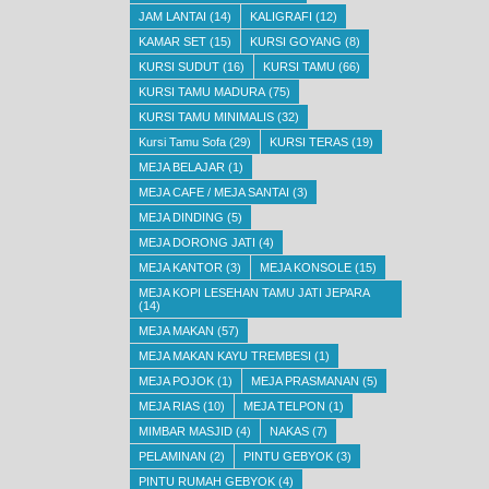
JAM LANTAI
(14)
KALIGRAFI
(12)
KAMAR SET
(15)
KURSI GOYANG
(8)
KURSI SUDUT
(16)
KURSI TAMU
(66)
KURSI TAMU MADURA
(75)
KURSI TAMU MINIMALIS
(32)
Kursi Tamu Sofa
(29)
KURSI TERAS
(19)
MEJA BELAJAR
(1)
MEJA CAFE / MEJA SANTAI
(3)
MEJA DINDING
(5)
MEJA DORONG JATI
(4)
MEJA KANTOR
(3)
MEJA KONSOLE
(15)
MEJA KOPI LESEHAN TAMU JATI JEPARA
(14)
MEJA MAKAN
(57)
MEJA MAKAN KAYU TREMBESI
(1)
MEJA POJOK
(1)
MEJA PRASMANAN
(5)
MEJA RIAS
(10)
MEJA TELPON
(1)
MIMBAR MASJID
(4)
NAKAS
(7)
PELAMINAN
(2)
PINTU GEBYOK
(3)
PINTU RUMAH GEBYOK
(4)