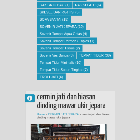
RAK BAJU BAYI
(1)
RAK SEPATU
(6)
SKESEL DAN PARTISI
(5)
SOFA SANTAI
(15)
SOVENIR JATI JEPARA
(10)
Sovenir Tempat Aqua Gelas
(4)
Sovenir Tempat Permen / Toples
(1)
Sovenir Tempat Tissue
(2)
Sovenir Vas Bunga
(3)
TEMPAT TIDUR
(38)
Tempat Tidur Minimalis
(10)
Tempat Tidur Susun Tingkat
(7)
TROLI JATI
(6)
cermin jati dan hiasan
dinding mawar ukir jepara
Home
»
CERMIN JATI JEPARA
»
cermin jati dan hiasan
dinding mawar ukir jepara