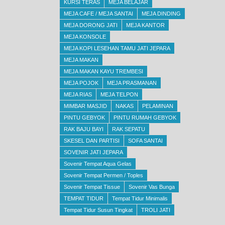
KURSI TERAS
MEJA BELAJAR
MEJA CAFE / MEJA SANTAI
MEJA DINDING
MEJA DORONG JATI
MEJA KANTOR
MEJA KONSOLE
MEJA KOPI LESEHAN TAMU JATI JEPARA
MEJA MAKAN
MEJA MAKAN KAYU TREMBESI
MEJA POJOK
MEJA PRASMANAN
MEJA RIAS
MEJA TELPON
MIMBAR MASJID
NAKAS
PELAMINAN
PINTU GEBYOK
PINTU RUMAH GEBYOK
RAK BAJU BAYI
RAK SEPATU
SKESEL DAN PARTISI
SOFA SANTAI
SOVENIR JATI JEPARA
Sovenir Tempat Aqua Gelas
Sovenir Tempat Permen / Toples
Sovenir Tempat Tissue
Sovenir Vas Bunga
TEMPAT TIDUR
Tempat Tidur Minimalis
Tempat Tidur Susun Tingkat
TROLI JATI