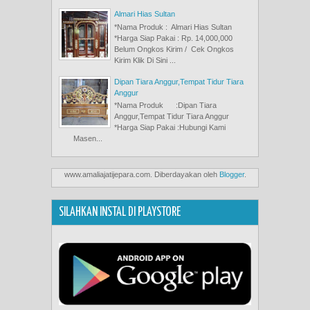
Almari Hias Sultan
*Nama Produk : Almari Hias Sultan
*Harga Siap Pakai : Rp. 14,000,000
Belum Ongkos Kirim / Cek Ongkos
Kirim Klik Di Sini ...
Dipan Tiara Anggur,Tempat Tidur Tiara
Anggur
*Nama Produk :Dipan Tiara
Anggur,Tempat Tidur Tiara Anggur
*Harga Siap Pakai :Hubungi Kami
Masen...
www.amaliajatijepara.com. Diberdayakan oleh
Blogger
.
SILAHKAN INSTAL DI PLAYSTORE