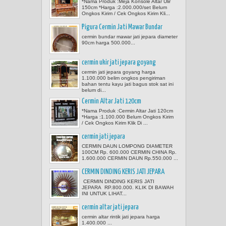
*Nama Produk :Meja Konsole Altar Ulir
150cm *Harga :2.000.000/set Belum
Ongkos Kirim / Cek Ongkos Kirim Kli...
Pigura Cermin Jati Mawar Bundar
cermin bundar mawar jati jepara diameter
90cm harga 500.000...
cermin ukir jati jepara goyang
cermin jati jepara goyang harga
1.100.000 belim ongkos pengiriman
bahan tentu kayu jati bagus stok sat ini
belum di...
Cermin Altar Jati 120cm
*Nama Produk :Cermin Altar Jati 120cm
*Harga :1.100.000 Belum Ongkos Kirim
/ Cek Ongkos Kirim Klik Di ...
cermin jati jepara
CERMIN DAUN LOMPONG DIAMETER
100CM Rp. 600.000 CERMIN CHINA Rp.
1.600.000 CERMIN DAUN Rp.550.000 ...
CERMIN DINDING KERIS JATI JEPARA
CERMIN DINDING KERIS JATI
JEPARA RP.800.000. KLIK DI BAWAH
INI UNTUK LIHAT...
cermin altar jati jepara
cermin altar rintik jati jepara harga
1.400.000 ...