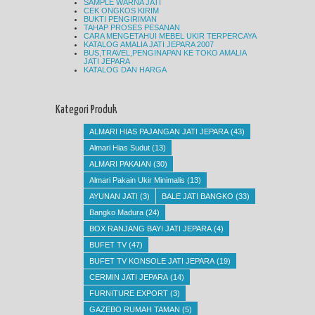
SAMPLE WARNA JATI
CEK ONGKOS KIRIM
BUKTI PENGIRIMAN
TAHAP PROSES PESANAN
CARA MENGETAHUI MEBEL UKIR TERPERCAYA
KATALOG AMALIA JATI JEPARA 2007
BUS,TRAVEL,PENGINAPAN KE TOKO AMALIA
JATI JEPARA
KATALOG DAN HARGA
Kategori Produk
ALMARI HIAS PAJANGAN JATI JEPARA
(43)
Almari Hias Sudut
(13)
ALMARI PAKAIAN
(30)
Almari Pakain Ukir Minimalis
(13)
AYUNAN JATI
(3)
BALE JATI BANGKO
(33)
Bangko Madura
(24)
BOX RANJANG BAYI JATI JEPARA
(4)
BUFET TV
(47)
BUFET TV KONSOLE JATI JEPARA
(19)
CERMIN JATI JEPARA
(14)
FURNITURE EXPORT
(3)
GAZEBO RUMAH TAMAN
(5)