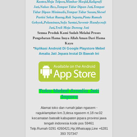
Kantor
,
Meja Telpon
,
Mimbar Masjid
,
Kaligrafi
Jati
,
Nakas Box
,
Tempat Tidur Dipan Jati
,
Tempat
Tidur Dipan Minimalis
,
Tempat Tidur Susun
,
Skesel
Partisi Sekat Ruang
,
Rak Sepatu
,
Pintu Rumah
Gebyok
,
Pelaminan
,
Sofa Santai
,
Sovenir Handycraft
Jati
,
Troli Meja Dorong Jati
Semua Produk Kami Sudah Melalui Proses
Pengobatan Hama Insya Allah Aman Dari Hama
Kayu
*
Aplikasi Android Di Google Playstore Mebel
Amalia Jati Jepara Instal Di Bawah Ini
Toko Mebel Amalia Jati
Jepara
Alamat toko dan rumah:jalan ngasem -
raguklampitan km.3,desa ngasem rt.18 rw.02
kecamatan batealit kabupaten jepara provinsi jawa
tengah indonesia kode pos 59461
Telp.Rumah 0291 4260421,Hp,Whatsapp,Line +6281
393 707347