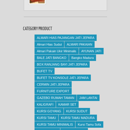
CATEGORY PRODUCT
ALMARI HIAS PAJANGAN JATI JEPARA
Almari Hias Sudut
ALMARI PAKAIAN
Almari Pakain Ukir Minimalis
AYUNAN JATI
BALE JATI BANGKO
Bangko Madura
BOX RANJANG BAYI JATI JEPARA
BUFET TV
BUFET TV KONSOLE JATI JEPARA
CERMIN JATI JEPARA
FURNITURE EXPORT
GAZEBO RUMAH TAMAN
JAM LANTAI
KALIGRAFI
KAMAR SET
KURSI GOYANG
KURSI SUDUT
KURSI TAMU
KURSI TAMU MADURA
KURSI TAMU MINIMALIS
Kursi Tamu Sofa