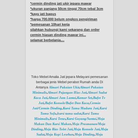
*cermin dinding jati ukir jepara mawar
*ukuran panjang 50cm tinggi 70cm tebal 3cm
*kayu jati bagus
*harga 700.000 belum ongkos pengiriman
*pemesanan 10hari kerja
silahkan hubungi kami sekarang dan order
cermin hiasan dinding mawar ini...
selamat berbelanja....
Toko Mebel Amalia Jati jepara Melayani pemesanan
berbagai jenis Mebel perabot Rumah anda Di
Antanya
Almari Pakaian Ukir
,
Almari Pakaian
Minimalis
,
Almari Pajangan Hias Jati
,
Almari Sudut
Kaca Jati
,
Almari Jam Lantai
,
Kamar Set
,
Bufet Tv
Jati
,
Bufet Konsole/Bufet Dan Kaca
,
Cermin
Jati/Cermin Dinding
,
Kursi Tamu Madura Jati
,
Kursi
Tamu Sofa
,
kursi tamu sudut
,
Kursi Tamu
Minimalis
,
Kursi Teras
,
Kursi Goyang/Santai
,
Meja
Makan Dan Kursi Makan
.
Meja Prasmanan/Meja
Dinding
,
Meja Rias Tolet Jati
,
Meja Konsole Jati
,
Meja
Sudut
,
Meja Kopi Lesehan
,
Meja Dinding
,
Meja