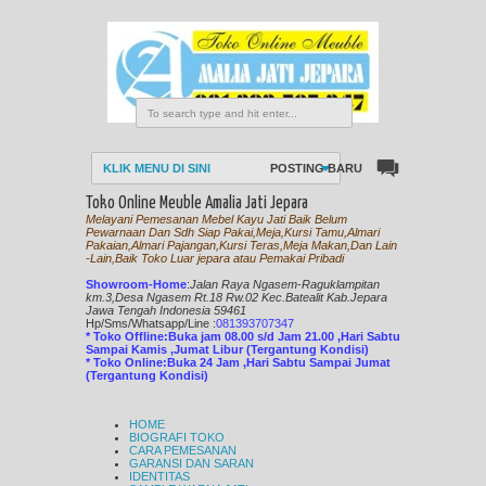
KLIK MENU DI SINI
POSTING BARU
Toko Online Meuble Amalia Jati Jepara
Melayani Pemesanan Mebel Kayu Jati Baik Belum
Pewarnaan Dan Sdh Siap Pakai,Meja,Kursi Tamu,Almari
Pakaian,Almari Pajangan,Kursi Teras,Meja Makan,Dan Lain
-Lain,Baik Toko Luar jepara atau Pemakai Pribadi
Showroom-Home
:
Jalan Raya Ngasem-Raguklampitan
km.3,Desa Ngasem Rt.18 Rw.02 Kec.Batealit Kab.Jepara
Jawa Tengah Indonesia 59461
Hp/Sms/
Whatsapp/Line
:
081393707347
* Toko Offline:Buka jam 08.00 s/d Jam 21.00 ,Hari Sabtu
Sampai Kamis ,Jumat Libur (Tergantung Kondisi)
* Toko Online:Buka 24 Jam ,Hari Sabtu Sampai Jumat
(Tergantung Kondisi)
HOME
BIOGRAFI TOKO
CARA PEMESANAN
GARANSI DAN SARAN
IDENTITAS