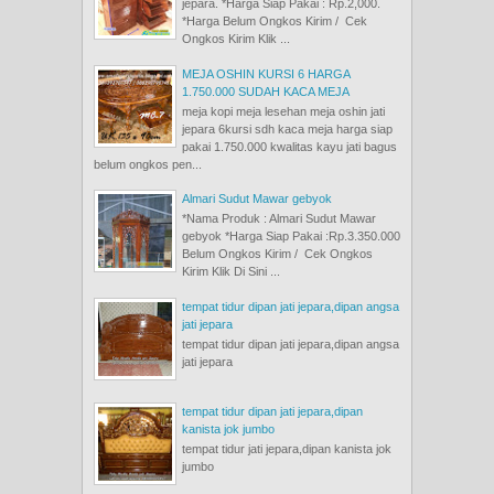
jepara. *Harga Siap Pakai : Rp.2,000.
*Harga Belum Ongkos Kirim / Cek
Ongkos Kirim Klik ...
MEJA OSHIN KURSI 6 HARGA
1.750.000 SUDAH KACA MEJA
meja kopi meja lesehan meja oshin jati
jepara 6kursi sdh kaca meja harga siap
pakai 1.750.000 kwalitas kayu jati bagus
belum ongkos pen...
Almari Sudut Mawar gebyok
*Nama Produk : Almari Sudut Mawar
gebyok *Harga Siap Pakai :Rp.3.350.000
Belum Ongkos Kirim / Cek Ongkos
Kirim Klik Di Sini ...
tempat tidur dipan jati jepara,dipan angsa
jati jepara
tempat tidur dipan jati jepara,dipan angsa
jati jepara
tempat tidur dipan jati jepara,dipan
kanista jok jumbo
tempat tidur jati jepara,dipan kanista jok
jumbo