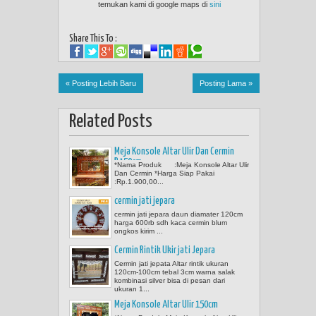
temukan kami di google maps di
sini
Share This To :
« Posting Lebih Baru
Posting Lama »
Related Posts
Meja Konsole Altar Ulir Dan Cermin
P.150cm
*Nama Produk :Meja Konsole Altar Ulir
Dan Cermin *Harga Siap Pakai
:Rp.1.900,00...
cermin jati jepara
cermin jati jepara daun diamater 120cm
harga 600rb sdh kaca cermin blum
ongkos kirim ...
Cermin Rintik Ukir jati Jepara
Cermin jati jepata Altar rintik ukuran
120cm-100cm tebal 3cm warna salak
kombinasi silver bisa di pesan dari
ukuran 1...
Meja Konsole Altar Ulir 150cm