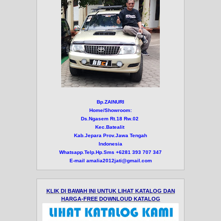
Bp.ZAINURI
Home/Showroom:
Ds.Ngasem Rt.18 Rw.02
Kec.Batealit
Kab.Jepara Prov.Jawa Tengah
Indonesia
Whatsapp.Telp.Hp.Sms +6281 393 707 347
E-mail amalia2012jati@gmail.com
KLIK DI BAWAH INI UNTUK LIHAT KATALOG DAN
HARGA-FREE DOWNLOUD KATALOG