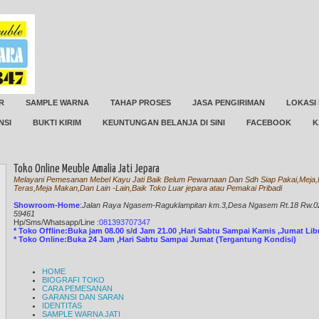
R
SAMPLE WARNA
TAHAP PROSES
JASA PENGIRIMAN
LOKASI
NSI
BUKTI KIRIM
KEUNTUNGAN BELANJA DI SINI
FACEBOOK
K
Toko Online Meuble Amalia Jati Jepara
Melayani Pemesanan Mebel Kayu Jati Baik Belum Pewarnaan Dan Sdh Siap Pakai,Meja,K
Teras,Meja Makan,Dan Lain -Lain,Baik Toko Luar jepara atau Pemakai Pribadi
Showroom-Home
:
Jalan Raya Ngasem-Raguklampitan km.3,Desa Ngasem Rt.18 Rw.02 
59461
Hp/Sms/
Whatsapp/Line
:
081393707347
* Toko Offline:Buka jam 08.00 s/d Jam 21.00 ,Hari Sabtu Sampai Kamis ,Jumat Li
* Toko Online:Buka 24 Jam ,Hari Sabtu Sampai Jumat (Tergantung Kondisi)
HOME
BIOGRAFI TOKO
CARA PEMESANAN
GARANSI DAN SARAN
IDENTITAS
SAMPLE WARNA JATI