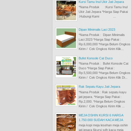
Kursi Tamu Inul Ukir Jati Jepara
*Nama Produk :Kursi Tamu Inul
Ukir Jati Jepara *Harga Siap Pakai
:Hubungi Kami ...
Dipan Minimalis Laci 2023
*Nama Produk : Dipan Minimalis
Laci 2023 *Harga Siap Pakai :
Rp.6,000,000 *Harga Belum Ongkos
Kirim / Cek Ongkos Kirim Klik...
Bufet Konsole Cat Duco
*Nama Produk : Bufet Konsole Cat
Duco *Harga Siap Pakai :
Rp.5,500,000 *Harga Belum Ongkos
Kirim / Cek Ongkos Kirim Klik Di...
Rak Sepatu Kayu Jati Jepara
*Nama Produk : Rak sepatu kayu
jati jepara. *Harga Siap Pakai :
Rp.2,000. *Harga Belum Ongkos
Kirim / Cek Ongkos Kirim Klik ...
MEJA OSHIN KURSI 6 HARGA
1.750.000 SUDAH KACA MEJA
meja kopi meja lesehan meja oshin
jati jepara 6kursi sdh kaca meja