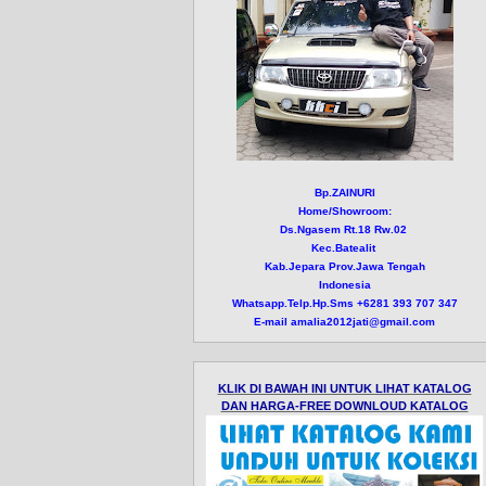
Bp.ZAINURI
Home/Showroom:
Ds.Ngasem Rt.18 Rw.02
Kec.Batealit
Kab.Jepara Prov.Jawa Tengah
Indonesia
Whatsapp.Telp.Hp.Sms +6281 393 707 347
E-mail amalia2012jati@gmail.com
KLIK DI BAWAH INI UNTUK LIHAT KATALOG
DAN HARGA-FREE DOWNLOUD KATALOG