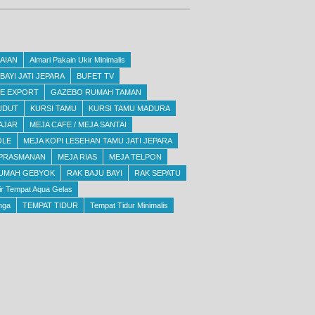
AIAN
Almari Pakain Ukir Minimalis
AYI JATI JEPARA
BUFET TV
E EXPORT
GAZEBO RUMAH TAMAN
UDUT
KURSI TAMU
KURSI TAMU MADURA
AJAR
MEJA CAFE / MEJA SANTAI
OLE
MEJA KOPI LESEHAN TAMU JATI JEPARA
 PRASMANAN
MEJA RIAS
MEJA TELPON
RUMAH GEBYOK
RAK BAJU BAYI
RAK SEPATU
ir Tempat Aqua Gelas
nga
TEMPAT TIDUR
Tempat Tidur Minimalis