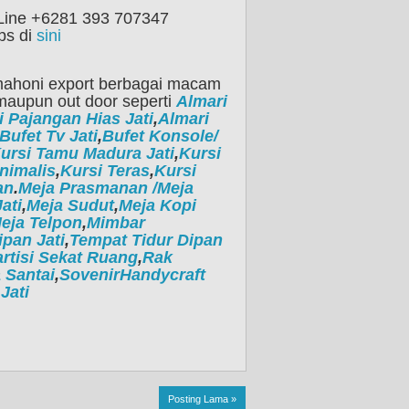
Line +6281 393 707347
ps di
sini
mahoni export berbagai macam
maupun out door seperti
Almari
i Pajangan Hias Jati
,
Almari
Bufet Tv Jati
,
Bufet Konsole/
ursi Tamu Madura Jati
,
Kursi
nimalis
,
Kursi Teras
,
Kursi
an
.
Meja Prasmanan /Meja
ati
,
Meja Sudut
,
Meja Kopi
eja Telpon
,
Mimbar
pan Jati
,
Tempat Tidur Dipan
rtisi Sekat Ruang
,
Rak
 Santai
,
SovenirHandycraft
Jati
Posting Lama »