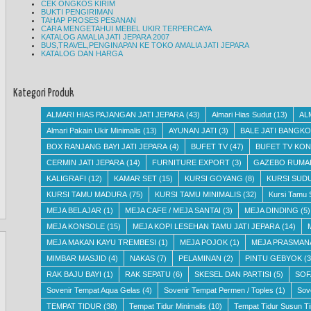
CEK ONGKOS KIRIM
BUKTI PENGIRIMAN
TAHAP PROSES PESANAN
CARA MENGETAHUI MEBEL UKIR TERPERCAYA
KATALOG AMALIA JATI JEPARA 2007
BUS,TRAVEL,PENGINAPAN KE TOKO AMALIA JATI JEPARA
KATALOG DAN HARGA
Kategori Produk
ALMARI HIAS PAJANGAN JATI JEPARA
(43)
Almari Hias Sudut
(13)
AL
Almari Pakain Ukir Minimalis
(13)
AYUNAN JATI
(3)
BALE JATI BANGKO
BOX RANJANG BAYI JATI JEPARA
(4)
BUFET TV
(47)
BUFET TV KON
CERMIN JATI JEPARA
(14)
FURNITURE EXPORT
(3)
GAZEBO RUMA
KALIGRAFI
(12)
KAMAR SET
(15)
KURSI GOYANG
(8)
KURSI SUD
KURSI TAMU MADURA
(75)
KURSI TAMU MINIMALIS
(32)
Kursi Tamu 
MEJA BELAJAR
(1)
MEJA CAFE / MEJA SANTAI
(3)
MEJA DINDING
(5)
MEJA KONSOLE
(15)
MEJA KOPI LESEHAN TAMU JATI JEPARA
(14)
MEJA MAKAN KAYU TREMBESI
(1)
MEJA POJOK
(1)
MEJA PRASMAN
MIMBAR MASJID
(4)
NAKAS
(7)
PELAMINAN
(2)
PINTU GEBYOK
(3
RAK BAJU BAYI
(1)
RAK SEPATU
(6)
SKESEL DAN PARTISI
(5)
SOF
Sovenir Tempat Aqua Gelas
(4)
Sovenir Tempat Permen / Toples
(1)
Sov
TEMPAT TIDUR
(38)
Tempat Tidur Minimalis
(10)
Tempat Tidur Susun Ti