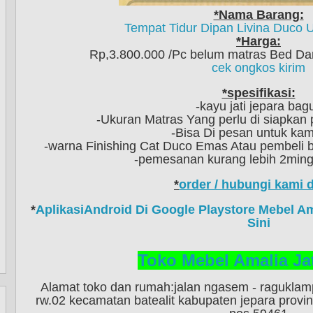
*Nama Barang:
Tempat Tidur Dipan Livina Duco Uk
*Harga:
Rp,3.800.000 /Pc belum matras Bed Da
cek ongkos kirim
*spesifikasi:
-kayu jati jepara bag
-Ukuran Matras Yang perlu di siapkan
-Bisa Di pesan untuk kam
-warna Finishing Cat Duco Emas Atau pembeli b
-pemesanan kurang lebih 2mingg
*
order / hubungi kami d
*
AplikasiAndroid Di Google Playstore Mebel Amal
Sini
Toko Mebel Amalia Jat
Alamat toko dan rumah:jalan ngasem - raguklam
rw.02 kecamatan batealit kabupaten jepara provi