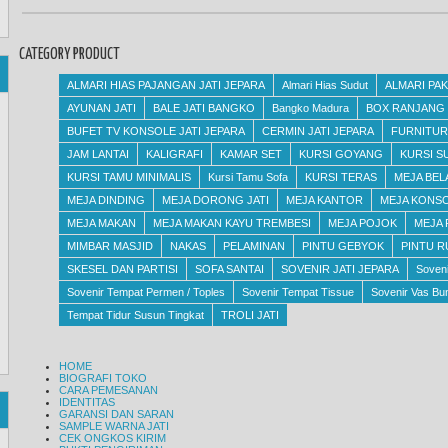
CATEGORY PRODUCT
ALMARI HIAS PAJANGAN JATI JEPARA
Almari Hias Sudut
ALMARI PAK
AYUNAN JATI
BALE JATI BANGKO
Bangko Madura
BOX RANJANG B
BUFET TV KONSOLE JATI JEPARA
CERMIN JATI JEPARA
FURNITUR
JAM LANTAI
KALIGRAFI
KAMAR SET
KURSI GOYANG
KURSI S
KURSI TAMU MINIMALIS
Kursi Tamu Sofa
KURSI TERAS
MEJA BEL
MEJA DINDING
MEJA DORONG JATI
MEJA KANTOR
MEJA KONS
MEJA MAKAN
MEJA MAKAN KAYU TREMBESI
MEJA POJOK
MEJA
MIMBAR MASJID
NAKAS
PELAMINAN
PINTU GEBYOK
PINTU 
SKESEL DAN PARTISI
SOFA SANTAI
SOVENIR JATI JEPARA
Soven
Sovenir Tempat Permen / Toples
Sovenir Tempat Tissue
Sovenir Vas Bu
Tempat Tidur Susun Tingkat
TROLI JATI
HOME
BIOGRAFI TOKO
CARA PEMESANAN
IDENTITAS
GARANSI DAN SARAN
SAMPLE WARNA JATI
CEK ONGKOS KIRIM