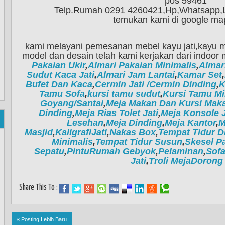
pos 59461
Telp.Rumah 0291 4260421,Hp,Whatsapp,
temukan kami di google ma
kami melayani pemesanan mebel kayu jati,kayu 
model dan desain telah kami kerjakan dari indoor 
Pakaian Ukir
,
Almari Pakaian Minimalis
,
Almar
Sudut Kaca Jati
,
Almari Jam Lantai
,
Kamar Set
,
Bufet Dan Kaca
,
Cermin Jati /Cermin Dinding
,
K
Tamu Sofa
,
kursi tamu sudut
,
Kursi Tamu Mi
Goyang/Santai
,
Meja Makan Dan Kursi Mak
Dinding
,
Meja Rias Tolet Jati
,
Meja Konsole J
Lesehan
,
Meja Dinding
,
Meja Kantor
,
M
Masjid
,
KaligrafiJati
,
Nakas Box
,
Tempat Tidur Di
Minimalis
,
Tempat Tidur Susun
,
Skesel Pa
Sepatu
,
PintuRumah Gebyok
,
Pelaminan
,
Sofa
Jati
,
Troli MejaDorong 
Share This To :
« Posting Lebih Baru