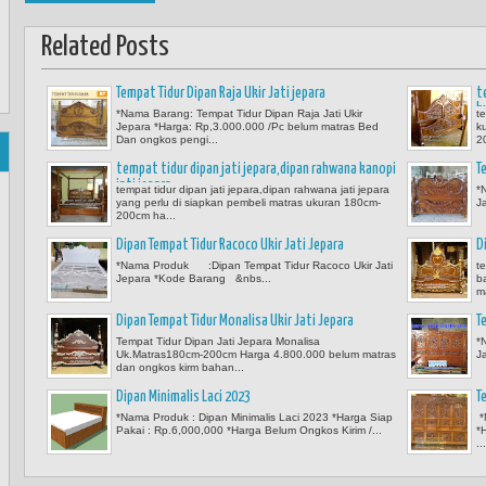
Related Posts
Tempat Tidur Dipan Raja Ukir Jati jepara
t
k
*Nama Barang: Tempat Tidur Dipan Raja Jati Ukir
t
Jepara *Harga: Rp,3.000.000 /Pc belum matras Bed
k
Dan ongkos pengi...
2
tempat tidur dipan jati jepara,dipan rahwana kanopi
T
jati jepara
tempat tidur dipan jati jepara,dipan rahwana jati jepara
*
yang perlu di siapkan pembeli matras ukuran 180cm-
J
200cm ha...
Dipan Tempat Tidur Racoco Ukir Jati Jepara
D
*Nama Produk :Dipan Tempat Tidur Racoco Ukir Jati
t
Jepara *Kode Barang &nbs...
b
m
Dipan Tempat Tidur Monalisa Ukir Jati Jepara
T
Tempat Tidur Dipan Jati Jepara Monalisa
*
Uk.Matras180cm-200cm Harga 4.800.000 belum matras
J
dan ongkos kirm bahan...
Dipan Minimalis Laci 2023
T
*Nama Produk : Dipan Minimalis Laci 2023 *Harga Siap
*
Pakai : Rp.6,000,000 *Harga Belum Ongkos Kirim /...
*
...