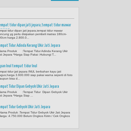
empat tidur dipan jati jepara,tempat tidur mawar
uncung
empat tidur dipan jati jepara,tempat tidur mawar
uncung yg perlu disipakan pembeli matras 180cm-
00cm harga 2.800.0...
empat Tidur Adinda Kerang Ukir Jati Jepara
Nama Produk :Tempat Tidur Adinda Kerang Ukir
ati Jepara *Harga Siap Pakai :Hubungi T...
ipan Inul tempat tidur Inul
empat tidur jati jepara INUL berbahan kayu jati
agus,harga 3.600.000 siap pakai warna seperti di foto
aupun bisa d...
empat Tidur Dipan Gebyok Ukir Jati Jepara
Nama Produk :Tempat Tidur Dipan Gebyok Ukir
ati Jepara *Harga Siap ...
empat Tidur Gebyok Ukir Jati Jepara
Nama Produk :Tempat Tidur Gebyok Ukir Jati Jepara
Harga :4.750.000 Belum Ongkos Kirim / Cek Ongkos