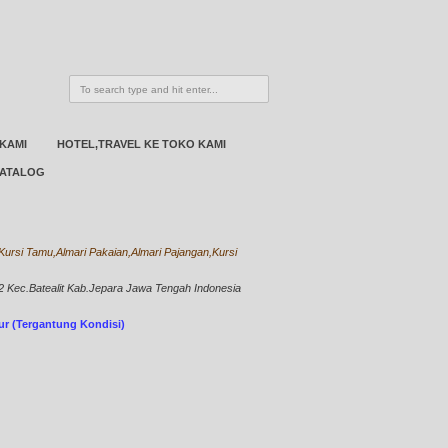
 KAMI
HOTEL,TRAVEL KE TOKO KAMI
ATALOG
ursi Tamu,Almari Pakaian,Almari Pajangan,Kursi
Kec.Batealit Kab.Jepara Jawa Tengah Indonesia
bur (Tergantung Kondisi)