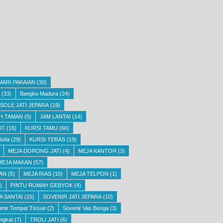
MARI PAKAIAN
(30)
(33)
Bangko Madura
(24)
SOLE JATI JEPARA
(19)
H TAMAN
(5)
JAM LANTAI
(14)
UT
(16)
KURSI TAMU
(66)
Sofa
(29)
KURSI TERAS
(19)
MEJA DORONG JATI
(4)
MEJA KANTOR
(3)
MEJA MAKAN
(57)
AN
(5)
MEJA RIAS
(10)
MEJA TELPON
(1)
)
PINTU RUMAH GEBYOK
(4)
A SANTAI
(15)
SOVENIR JATI JEPARA
(10)
enir Tempat Tissue
(2)
Sovenir Vas Bunga
(3)
ngkat
(7)
TROLI JATI
(6)