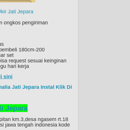
ir Jati Jepara
n ongkos pengiriman
us
 pembeli 180cm-200
ar set
isa request sesuai keinginan
u hari kerja
i sini
ia Jati Jepara Instal Klik Di
i Jepara
pitan km.3,desa ngasem rt.18
nsi jawa tengah indonesia kode