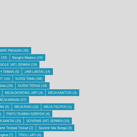
MARI PAKAIAN
(30)
(33)
Bangko Madura
(24)
SOLE JATI JEPARA
(19)
H TAMAN
(5)
JAM LANTAI
(14)
UT
(16)
KURSI TAMU
(66)
Sofa
(29)
KURSI TERAS
(19)
MEJA DORONG JATI
(4)
MEJA KANTOR
(3)
MEJA MAKAN
(57)
AN
(5)
MEJA RIAS
(10)
MEJA TELPON
(1)
)
PINTU RUMAH GEBYOK
(4)
A SANTAI
(15)
SOVENIR JATI JEPARA
(10)
enir Tempat Tissue
(2)
Sovenir Vas Bunga
(3)
ngkat
(7)
TROLI JATI
(6)