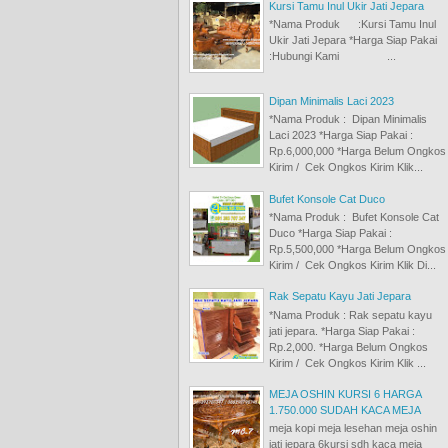
Kursi Tamu Inul Ukir Jati Jepara
*Nama Produk :Kursi Tamu Inul
Ukir Jati Jepara *Harga Siap Pakai
:Hubungi Kami ...
Dipan Minimalis Laci 2023
*Nama Produk : Dipan Minimalis
Laci 2023 *Harga Siap Pakai :
Rp.6,000,000 *Harga Belum Ongkos
Kirim / Cek Ongkos Kirim Klik...
Bufet Konsole Cat Duco
*Nama Produk : Bufet Konsole Cat
Duco *Harga Siap Pakai :
Rp.5,500,000 *Harga Belum Ongkos
Kirim / Cek Ongkos Kirim Klik Di...
Rak Sepatu Kayu Jati Jepara
*Nama Produk : Rak sepatu kayu
jati jepara. *Harga Siap Pakai :
Rp.2,000. *Harga Belum Ongkos
Kirim / Cek Ongkos Kirim Klik ...
MEJA OSHIN KURSI 6 HARGA
1.750.000 SUDAH KACA MEJA
meja kopi meja lesehan meja oshin
jati jepara 6kursi sdh kaca meja