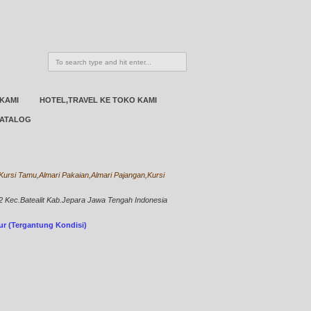
 KAMI
HOTEL,TRAVEL KE TOKO KAMI
ATALOG
ursi Tamu,Almari Pakaian,Almari Pajangan,Kursi
Kec.Batealit Kab.Jepara Jawa Tengah Indonesia
bur (Tergantung Kondisi)