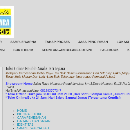
R
SAMPLE WARNA
TAHAP PROSES
JASA PENGIRIMAN
LOKASI
NSI
BUKTI KIRIM
KEUNTUNGAN BELANJA DI SINI
FACEBOOK
K
Toko Online Meuble Amalia Jati Jepara
Melayani Pemesanan Mebel Kayu Jati Baik Belum Pewarnaan Dan Sdh Siap Pakai,Meja,K
Teras,Meja Makan,Dan Lain -Lain,Baik Toko Luar jepara atau Pemakai Pribadi
Showroom-Home
:
Jalan Raya Ngasem-Raguklampitan km.3,Desa Ngasem Rt.18 Rw.02 
59461
Hp/Sms/
Whatsapp/Line
:
081393707347
* Toko Offline:Buka jam 08.00 s/d Jam 21.00 ,Hari Sabtu Sampai Kamis ,Jumat Li
* Toko Online:Buka 24 Jam ,Hari Sabtu Sampai Jumat (Tergantung Kondisi)
HOME
BIOGRAFI TOKO
CARA PEMESANAN
GARANSI DAN SARAN
IDENTITAS
SAMPLE WARNA JATI