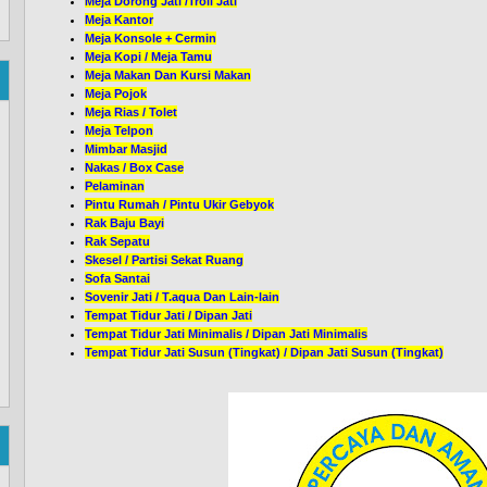
Meja Dorong Jati /Troli Jati
Meja Kantor
Meja Konsole + Cermin
Meja Kopi / Meja Tamu
Meja Makan Dan Kursi Makan
Meja Pojok
Meja Rias / Tolet
Meja Telpon
Mimbar Masjid
Nakas / Box Case
Pelaminan
Pintu Rumah / Pintu Ukir Gebyok
Rak Baju Bayi
Rak Sepatu
Skesel / Partisi Sekat Ruang
Sofa Santai
Sovenir Jati / T.aqua Dan Lain-lain
Tempat Tidur Jati / Dipan Jati
Tempat Tidur Jati Minimalis / Dipan Jati Minimalis
Tempat Tidur Jati Susun (Tingkat) / Dipan Jati Susun (Tingkat)