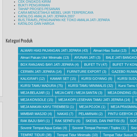
CEK ONGKOS KIRIM
BUKTI PENGIRIMAN
TAHAP PROSES PESANAN
CARA MENGETAHUI MEBEL UKIR TERPERCAYA
KATALOG AMALIA JATI JEPARA 2007
BUS,TRAVEL,PENGINAPAN KE TOKO AMALIA JATI JEPARA
KATALOG DAN HARGA
Kategori Produk
ALMARI HIAS PAJANGAN JATI JEPARA
(43)
Almari Hias Sudut
(13)
AL
Almari Pakain Ukir Minimalis
(13)
AYUNAN JATI
(3)
BALE JATI BANGKO
BOX RANJANG BAYI JATI JEPARA
(4)
BUFET TV
(47)
BUFET TV KON
CERMIN JATI JEPARA
(14)
FURNITURE EXPORT
(3)
GAZEBO RUMA
KALIGRAFI
(12)
KAMAR SET
(15)
KURSI GOYANG
(8)
KURSI SUD
KURSI TAMU MADURA
(75)
KURSI TAMU MINIMALIS
(32)
Kursi Tamu 
MEJA BELAJAR
(1)
MEJA CAFE / MEJA SANTAI
(3)
MEJA DINDING
(5)
MEJA KONSOLE
(15)
MEJA KOPI LESEHAN TAMU JATI JEPARA
(14)
MEJA MAKAN KAYU TREMBESI
(1)
MEJA POJOK
(1)
MEJA PRASMAN
MIMBAR MASJID
(4)
NAKAS
(7)
PELAMINAN
(2)
PINTU GEBYOK
(3
RAK BAJU BAYI
(1)
RAK SEPATU
(6)
SKESEL DAN PARTISI
(5)
SOF
Sovenir Tempat Aqua Gelas
(4)
Sovenir Tempat Permen / Toples
(1)
Sov
TEMPAT TIDUR
(38)
Tempat Tidur Minimalis
(10)
Tempat Tidur Susun Ti