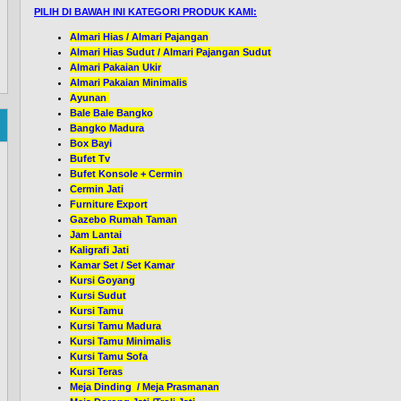
PILIH DI BAWAH INI KATEGORI PRODUK KAMI:
Almari Hias / Almari Pajangan
Almari Hias Sudut / Almari Pajangan Sudut
Almari Pakaian Ukir
Almari Pakaian Minimalis
Ayunan
Bale Bale Bangko
Bangko Madura
Box Bayi
Bufet Tv
Bufet Konsole + Cermin
Cermin Jati
Furniture Export
Gazebo Rumah Taman
Jam Lantai
Kaligrafi Jati
Kamar Set / Set Kamar
Kursi Goyang
Kursi Sudut
Kursi Tamu
Kursi Tamu Madura
Kursi Tamu Minimalis
Kursi Tamu Sofa
Kursi Teras
Meja Dinding / Meja Prasmanan