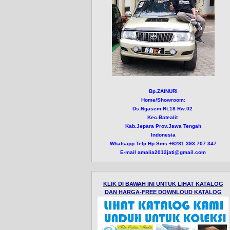
Bp.ZAINURI
Home/Showroom:
Ds.Ngasem Rt.18 Rw.02
Kec.Batealit
Kab.Jepara Prov.Jawa Tengah
Indonesia
Whatsapp.Telp.Hp.Sms +6281 393 707 347
E-mail amalia2012jati@gmail.com
KLIK DI BAWAH INI UNTUK LIHAT KATALOG
DAN HARGA-FREE DOWNLOUD KATALOG