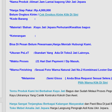
*Nama Produk :Almari Jam Lantai bagong Ukir Jati Jepara
*Harga Siap Pakai :Rp.4,000,000
Belum Ongkos Kirim /
Cek Ongkos Kirim Klik Di Sini
*Kode Barang :
*Material / Bahan :Kayu Jati Jepara Perhutani/Kwalitas bagus
*Keterangan :
Bisa Di Pesan Belum Pewarnaan,Harga Mentah Hubungi Kami.
*Ukuran PxLxT :Standart Yang Ada Di Toko2 Jati Lainnya.
*Waktu Proses :21 Hari Dari Payment / Dp Masuk.
*Warna Finishing :Sesuai Foto Warna Natural Jati No.2 Kombinasi Loster 
*Melamine :Semi Gloss ( Anda Bisa Request Sesuai Selera
Pilih Warna Klik Di Sini
Tentu Produk Kami Ini Berbahan Kayu Jati
Bagus dan Sudah Melaui Proses Peg
Kayu.Ukirannya Yang Cantik Kontruksi Kokoh Dan Awet.
Harga Sangat Terjangkau Berbagai Kalangan Masyarakat
dan Pasti Bisa Di jual
Toko Mebel Amalia Jati Jepara
Harga Langsung Pengrajin Asli Kota Ukir Jepara.