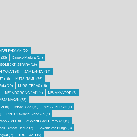
MARI PAKAIAN
(30)
(33)
Bangko Madura
(24)
SOLE JATI JEPARA
(19)
H TAMAN
(5)
JAM LANTAI
(14)
UT
(16)
KURSI TAMU
(66)
Sofa
(29)
KURSI TERAS
(19)
MEJA DORONG JATI
(4)
MEJA KANTOR
(3)
MEJA MAKAN
(57)
AN
(5)
MEJA RIAS
(10)
MEJA TELPON
(1)
)
PINTU RUMAH GEBYOK
(4)
A SANTAI
(15)
SOVENIR JATI JEPARA
(10)
enir Tempat Tissue
(2)
Sovenir Vas Bunga
(3)
ngkat
(7)
TROLI JATI
(6)