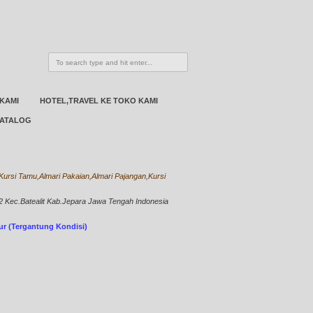
 KAMI
HOTEL,TRAVEL KE TOKO KAMI
ATALOG
ursi Tamu,Almari Pakaian,Almari Pajangan,Kursi
Kec.Batealit Kab.Jepara Jawa Tengah Indonesia
bur (Tergantung Kondisi)