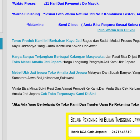
*Waktu Proses :21 Hari Dari Payment / Dp Masuk.
*Warna Finishing :Sesuai Foto Warna Natural Jati No.2 Kombinasi L
*Melamine :Semi Gloss ( Anda Bisa Request Sesuai Selera
Pilih Warna Klik Di Sini
Tentu Produk Kami Ini Berbahan Kayu Jati
Bagus dan Sudah Melaui Proses Peg
Kayu.Ukirannya Yang Cantik Kontruksi Kokoh Dan Awet.
Harga Sangat Terjangkau Berbagai Kalangan Masyarakat
dan Pasti Bisa Di jual
Toko Mebel Amalia Jati Jepara
Harga Langsung Pengrajin Asli Kota Ukir Jepara.
Mebel Ukir Jati jepara Toko Amalia Jati Jepara
Melayani Dan Sudah Banyak Yang 
Sumatera,Jawa,Bali,kalimantan,Sulawesi.
*
Anda Bisa Minta Bukti Resi Dan Alamat Pembeli Ke Kami.Dan Anda Bisa Cek Ke L
Amalia Jati Jepara.
Cek Toko Terpercaya Kami Di Sini
*Jika Ada Yang Berbelanja Ke Toko Kami Dan Tranfer Uang Ke Rekening Toko