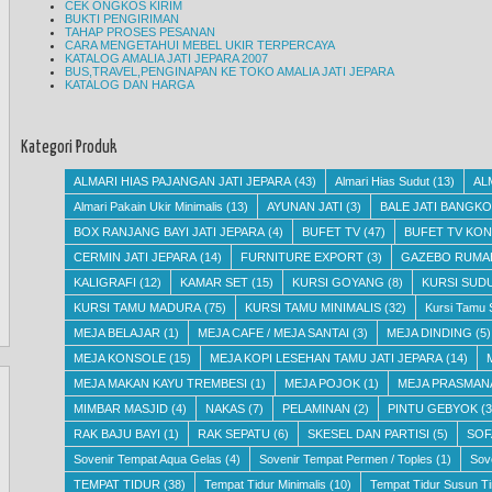
CEK ONGKOS KIRIM
BUKTI PENGIRIMAN
TAHAP PROSES PESANAN
CARA MENGETAHUI MEBEL UKIR TERPERCAYA
KATALOG AMALIA JATI JEPARA 2007
BUS,TRAVEL,PENGINAPAN KE TOKO AMALIA JATI JEPARA
KATALOG DAN HARGA
Kategori Produk
ALMARI HIAS PAJANGAN JATI JEPARA
(43)
Almari Hias Sudut
(13)
AL
Almari Pakain Ukir Minimalis
(13)
AYUNAN JATI
(3)
BALE JATI BANGKO
BOX RANJANG BAYI JATI JEPARA
(4)
BUFET TV
(47)
BUFET TV KON
CERMIN JATI JEPARA
(14)
FURNITURE EXPORT
(3)
GAZEBO RUMA
KALIGRAFI
(12)
KAMAR SET
(15)
KURSI GOYANG
(8)
KURSI SUD
KURSI TAMU MADURA
(75)
KURSI TAMU MINIMALIS
(32)
Kursi Tamu 
MEJA BELAJAR
(1)
MEJA CAFE / MEJA SANTAI
(3)
MEJA DINDING
(5)
MEJA KONSOLE
(15)
MEJA KOPI LESEHAN TAMU JATI JEPARA
(14)
MEJA MAKAN KAYU TREMBESI
(1)
MEJA POJOK
(1)
MEJA PRASMAN
MIMBAR MASJID
(4)
NAKAS
(7)
PELAMINAN
(2)
PINTU GEBYOK
(3
RAK BAJU BAYI
(1)
RAK SEPATU
(6)
SKESEL DAN PARTISI
(5)
SOF
Sovenir Tempat Aqua Gelas
(4)
Sovenir Tempat Permen / Toples
(1)
Sov
TEMPAT TIDUR
(38)
Tempat Tidur Minimalis
(10)
Tempat Tidur Susun Ti