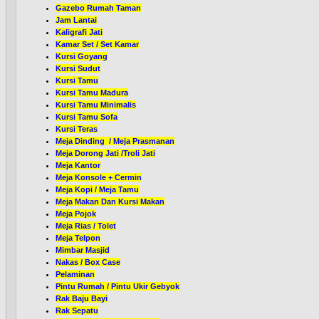
Gazebo Rumah Taman
Jam Lantai
Kaligrafi Jati
Kamar Set / Set Kamar
Kursi Goyang
Kursi Sudut
Kursi Tamu
Kursi Tamu Madura
Kursi Tamu Minimalis
Kursi Tamu Sofa
Kursi Teras
Meja Dinding / Meja Prasmanan
Meja Dorong Jati /Troli Jati
Meja Kantor
Meja Konsole + Cermin
Meja Kopi / Meja Tamu
Meja Makan Dan Kursi Makan
Meja Pojok
Meja Rias / Tolet
Meja Telpon
Mimbar Masjid
Nakas / Box Case
Pelaminan
Pintu Rumah / Pintu Ukir Gebyok
Rak Baju Bayi
Rak Sepatu