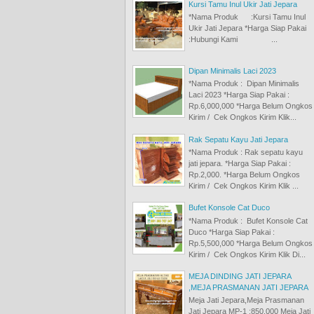
Kursi Tamu Inul Ukir Jati Jepara
*Nama Produk :Kursi Tamu Inul
Ukir Jati Jepara *Harga Siap Pakai
:Hubungi Kami ...
Dipan Minimalis Laci 2023
*Nama Produk : Dipan Minimalis
Laci 2023 *Harga Siap Pakai :
Rp.6,000,000 *Harga Belum Ongkos
Kirim / Cek Ongkos Kirim Klik...
Rak Sepatu Kayu Jati Jepara
*Nama Produk : Rak sepatu kayu
jati jepara. *Harga Siap Pakai :
Rp.2,000. *Harga Belum Ongkos
Kirim / Cek Ongkos Kirim Klik ...
Bufet Konsole Cat Duco
*Nama Produk : Bufet Konsole Cat
Duco *Harga Siap Pakai :
Rp.5,500,000 *Harga Belum Ongkos
Kirim / Cek Ongkos Kirim Klik Di...
MEJA DINDING JATI JEPARA
,MEJA PRASMANAN JATI JEPARA
Meja Jati Jepara,Meja Prasmanan
Jati Jepara MP-1 :850.000 Meja Jati