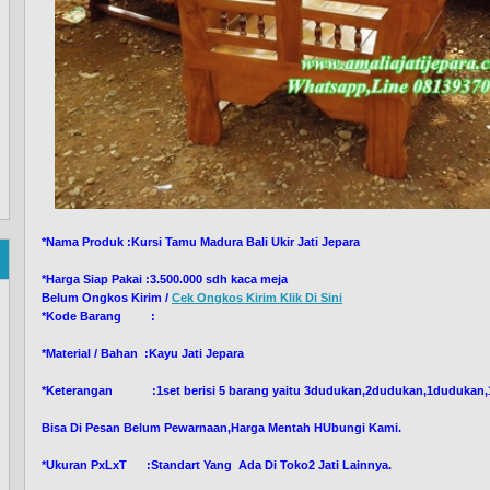
*Nama Produk :Kursi Tamu Madura Bali Ukir Jati Jepara
*Harga Siap Pakai :3.500.000 sdh kaca meja
Belum Ongkos Kirim /
Cek Ongkos Kirim Klik Di Sini
*Kode Barang :
*Material / Bahan :Kayu Jati Jepara
*Keterangan :1set berisi 5 barang yaitu 3dudukan,2dudukan,1dudukan,1
Bisa Di Pesan Belum Pewarnaan,Harga Mentah HUbungi Kami.
*Ukuran PxLxT :Standart Yang Ada Di Toko2 Jati Lainnya.