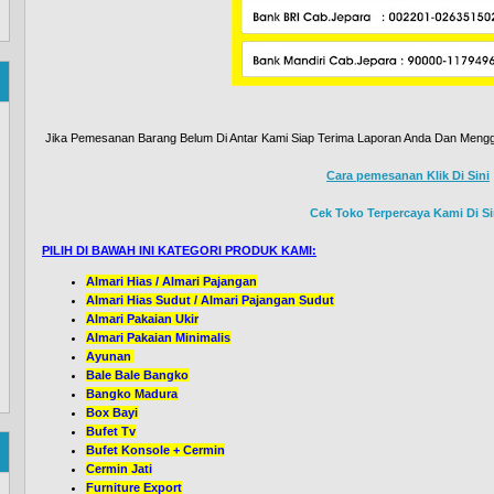
Jika Pemesanan Barang Belum Di Antar Kami Siap Terima Laporan Anda Dan Mengg
Cara pemesanan Klik Di Sini
Cek Toko Terpercaya Kami Di Si
PILIH DI BAWAH INI KATEGORI PRODUK KAMI:
Almari Hias / Almari Pajangan
Almari Hias Sudut / Almari Pajangan Sudut
Almari Pakaian Ukir
Almari Pakaian Minimalis
Ayunan
Bale Bale Bangko
Bangko Madura
Box Bayi
Bufet Tv
Bufet Konsole + Cermin
Cermin Jati
Furniture Export