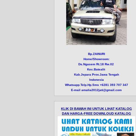
Bp.ZAINURI
Home/Showroom:
Ds.Ngasem Rt.18 Rw.02
Kec.Batealit
Kab.Jepara Prov.Jawa Tengah
Indonesia
Whatsapp.Telp.Hp.Sms +6281 393 707 347
E-mail amalia2012jati@gmail.com
KLIK DI BAWAH INI UNTUK LIHAT KATALOG
DAN HARGA-FREE DOWNLOUD KATALOG