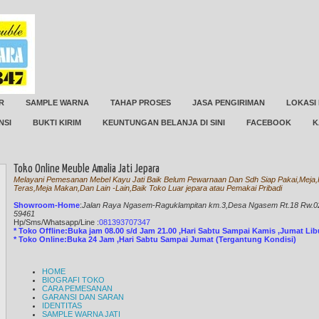
R
SAMPLE WARNA
TAHAP PROSES
JASA PENGIRIMAN
LOKASI
NSI
BUKTI KIRIM
KEUNTUNGAN BELANJA DI SINI
FACEBOOK
K
Toko Online Meuble Amalia Jati Jepara
Melayani Pemesanan Mebel Kayu Jati Baik Belum Pewarnaan Dan Sdh Siap Pakai,Meja,K
Teras,Meja Makan,Dan Lain -Lain,Baik Toko Luar jepara atau Pemakai Pribadi
Showroom-Home
:
Jalan Raya Ngasem-Raguklampitan km.3,Desa Ngasem Rt.18 Rw.02 
59461
Hp/Sms/
Whatsapp/Line
:
081393707347
* Toko Offline:Buka jam 08.00 s/d Jam 21.00 ,Hari Sabtu Sampai Kamis ,Jumat Li
* Toko Online:Buka 24 Jam ,Hari Sabtu Sampai Jumat (Tergantung Kondisi)
HOME
BIOGRAFI TOKO
CARA PEMESANAN
GARANSI DAN SARAN
IDENTITAS
SAMPLE WARNA JATI