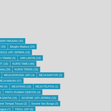
MARI PAKAIAN
(30)
(33)
Bangko Madura
(24)
SOLE JATI JEPARA
(19)
H TAMAN
(5)
JAM LANTAI
(14)
UT
(16)
KURSI TAMU
(66)
Sofa
(29)
KURSI TERAS
(19)
MEJA DORONG JATI
(4)
MEJA KANTOR
(3)
MEJA MAKAN
(57)
AN
(5)
MEJA RIAS
(10)
MEJA TELPON
(1)
)
PINTU RUMAH GEBYOK
(4)
A SANTAI
(15)
SOVENIR JATI JEPARA
(10)
enir Tempat Tissue
(2)
Sovenir Vas Bunga
(3)
ngkat
(7)
TROLI JATI
(6)