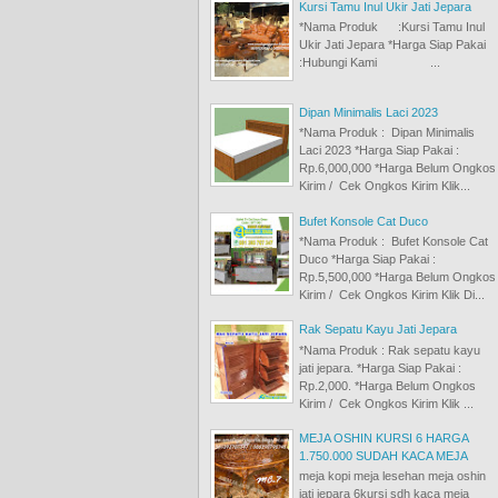
Kursi Tamu Inul Ukir Jati Jepara
*Nama Produk :Kursi Tamu Inul
Ukir Jati Jepara *Harga Siap Pakai
:Hubungi Kami ...
Dipan Minimalis Laci 2023
*Nama Produk : Dipan Minimalis
Laci 2023 *Harga Siap Pakai :
Rp.6,000,000 *Harga Belum Ongkos
Kirim / Cek Ongkos Kirim Klik...
Bufet Konsole Cat Duco
*Nama Produk : Bufet Konsole Cat
Duco *Harga Siap Pakai :
Rp.5,500,000 *Harga Belum Ongkos
Kirim / Cek Ongkos Kirim Klik Di...
Rak Sepatu Kayu Jati Jepara
*Nama Produk : Rak sepatu kayu
jati jepara. *Harga Siap Pakai :
Rp.2,000. *Harga Belum Ongkos
Kirim / Cek Ongkos Kirim Klik ...
MEJA OSHIN KURSI 6 HARGA
1.750.000 SUDAH KACA MEJA
meja kopi meja lesehan meja oshin
jati jepara 6kursi sdh kaca meja