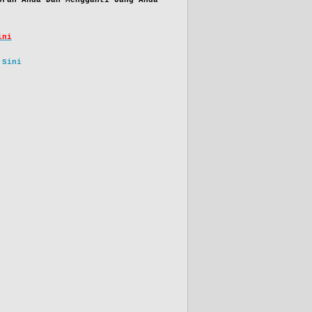
oran Anda Dan Mengganti Uang Anda
ini
 Sini