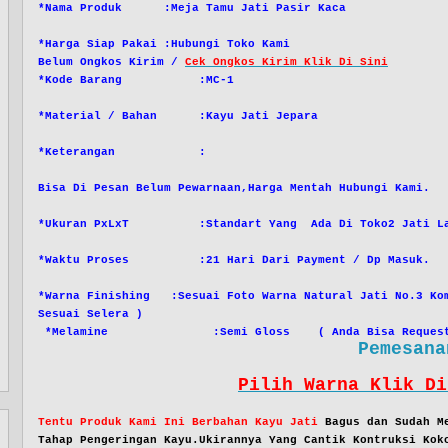
*Nama Produk :Meja Tamu Jati Pasir Kaca
*Harga Siap Pakai :Hubungi Toko Kami
Belum Ongkos Kirim /
Cek Ongkos Kirim Klik Di Sini
*Kode Barang :MC-1
*Material / Bahan :Kayu Jati Jepara
*Keterangan :
Bisa Di Pesan Belum Pewarnaan,Harga Mentah Hubungi Kami.
*Ukuran PxLxT :Standart Yang Ada Di Toko2 Jati La
*Waktu Proses :21 Hari Dari Payment / Dp Masuk.
*Warna Finishing :Sesuai Foto Warna Natural Jati No.3 Kom
Sesuai Selera )
*Melamine :Semi Gloss ( Anda Bisa Request S
Pemesana
Pilih Warna Klik Di
Tentu Produk Kami Ini Berbahan Kayu Jati
Bagus dan Sudah Me
Tahap Pengeringan Kayu.Ukirannya Yang Cantik Kontruksi Kok