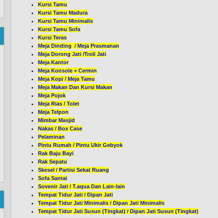
Kursi Tamu
Kursi Tamu Madura
Kursi Tamu Minimalis
Kursi Tamu Sofa
Kursi Teras
Meja Dinding / Meja Prasmanan
Meja Dorong Jati /Troli Jati
Meja Kantor
Meja Konsole + Cermin
Meja Kopi / Meja Tamu
Meja Makan Dan Kursi Makan
Meja Pojok
Meja Rias / Tolet
Meja Telpon
Mimbar Masjid
Nakas / Box Case
Pelaminan
Pintu Rumah / Pintu Ukir Gebyok
Rak Baju Bayi
Rak Sepatu
Skesel / Partisi Sekat Ruang
Sofa Santai
Sovenir Jati / T.aqua Dan Lain-lain
Tempat Tidur Jati / Dipan Jati
Tempat Tidur Jati Minimalis / Dipan Jati Minimalis
Tempat Tidur Jati Susun (Tingkat) / Dipan Jati Susun (Tingkat)