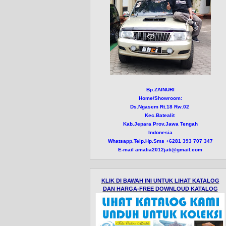
Bp.ZAINURI
Home/Showroom:
Ds.Ngasem Rt.18 Rw.02
Kec.Batealit
Kab.Jepara Prov.Jawa Tengah
Indonesia
Whatsapp.Telp.Hp.Sms +6281 393 707 347
E-mail amalia2012jati@gmail.com
KLIK DI BAWAH INI UNTUK LIHAT KATALOG
DAN HARGA-FREE DOWNLOUD KATALOG