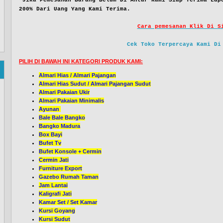
Jika Pemesanan Barang Belum Di Antar Kami Siap Terima Lap
200% Dari Uang Yang Kami Terima.
Cara pemesanan Klik Di S
Cek Toko Terpercaya Kami Di
PILIH DI BAWAH INI KATEGORI PRODUK KAMI:
Almari Hias / Almari Pajangan
Almari Hias Sudut / Almari Pajangan Sudut
Almari Pakaian Ukir
Almari Pakaian Minimalis
Ayunan
Bale Bale Bangko
Bangko Madura
Box Bayi
Bufet Tv
Bufet Konsole + Cermin
Cermin Jati
Furniture Export
Gazebo Rumah Taman
Jam Lantai
Kaligrafi Jati
Kamar Set / Set Kamar
Kursi Goyang
Kursi Sudut