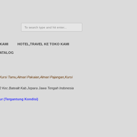
 KAMI
HOTEL,TRAVEL KE TOKO KAMI
ATALOG
ursi Tamu,Almari Pakaian,Almari Pajangan,Kursi
Kec.Batealit Kab.Jepara Jawa Tengah Indonesia
bur (Tergantung Kondisi)