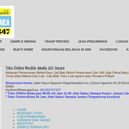
R
SAMPLE WARNA
TAHAP PROSES
JASA PENGIRIMAN
LOKASI
NSI
BUKTI KIRIM
KEUNTUNGAN BELANJA DI SINI
FACEBOOK
K
Toko Online Meuble Amalia Jati Jepara
Melayani Pemesanan Mebel Kayu Jati Baik Belum Pewarnaan Dan Sdh Siap Pakai,Meja,K
Teras,Meja Makan,Dan Lain -Lain,Baik Toko Luar jepara atau Pemakai Pribadi
Showroom-Home
:
Jalan Raya Ngasem-Raguklampitan km.3,Desa Ngasem Rt.18 Rw.02 
59461
Hp/Sms/
Whatsapp/Line
:
081393707347
* Toko Offline:Buka jam 08.00 s/d Jam 21.00 ,Hari Sabtu Sampai Kamis ,Jumat Li
* Toko Online:Buka 24 Jam ,Hari Sabtu Sampai Jumat (Tergantung Kondisi)
HOME
BIOGRAFI TOKO
CARA PEMESANAN
GARANSI DAN SARAN
IDENTITAS
SAMPLE WARNA JATI