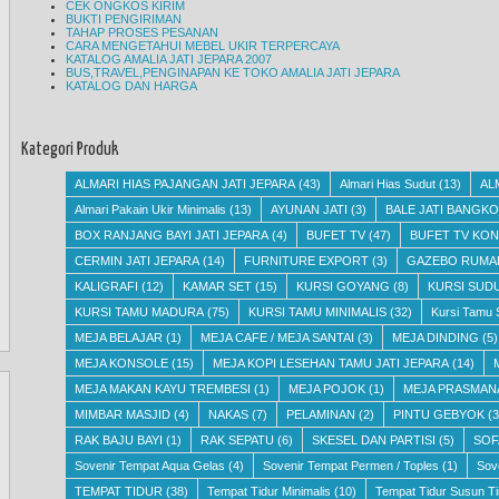
CEK ONGKOS KIRIM
BUKTI PENGIRIMAN
TAHAP PROSES PESANAN
CARA MENGETAHUI MEBEL UKIR TERPERCAYA
KATALOG AMALIA JATI JEPARA 2007
BUS,TRAVEL,PENGINAPAN KE TOKO AMALIA JATI JEPARA
KATALOG DAN HARGA
Kategori Produk
ALMARI HIAS PAJANGAN JATI JEPARA
(43)
Almari Hias Sudut
(13)
AL
Almari Pakain Ukir Minimalis
(13)
AYUNAN JATI
(3)
BALE JATI BANGKO
BOX RANJANG BAYI JATI JEPARA
(4)
BUFET TV
(47)
BUFET TV KON
CERMIN JATI JEPARA
(14)
FURNITURE EXPORT
(3)
GAZEBO RUMA
KALIGRAFI
(12)
KAMAR SET
(15)
KURSI GOYANG
(8)
KURSI SUD
KURSI TAMU MADURA
(75)
KURSI TAMU MINIMALIS
(32)
Kursi Tamu 
MEJA BELAJAR
(1)
MEJA CAFE / MEJA SANTAI
(3)
MEJA DINDING
(5)
MEJA KONSOLE
(15)
MEJA KOPI LESEHAN TAMU JATI JEPARA
(14)
MEJA MAKAN KAYU TREMBESI
(1)
MEJA POJOK
(1)
MEJA PRASMAN
MIMBAR MASJID
(4)
NAKAS
(7)
PELAMINAN
(2)
PINTU GEBYOK
(3
RAK BAJU BAYI
(1)
RAK SEPATU
(6)
SKESEL DAN PARTISI
(5)
SOF
Sovenir Tempat Aqua Gelas
(4)
Sovenir Tempat Permen / Toples
(1)
Sov
TEMPAT TIDUR
(38)
Tempat Tidur Minimalis
(10)
Tempat Tidur Susun Ti