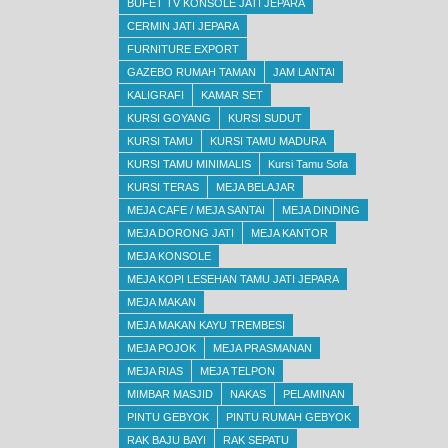
BUFET TV KONSOLE JATI JEPARA
CERMIN JATI JEPARA
FURNITURE EXPORT
GAZEBO RUMAH TAMAN
JAM LANTAI
KALIGRAFI
KAMAR SET
KURSI GOYANG
KURSI SUDUT
KURSI TAMU
KURSI TAMU MADURA
KURSI TAMU MINIMALIS
Kursi Tamu Sofa
KURSI TERAS
MEJA BELAJAR
MEJA CAFE / MEJA SANTAI
MEJA DINDING
MEJA DORONG JATI
MEJA KANTOR
MEJA KONSOLE
MEJA KOPI LESEHAN TAMU JATI JEPARA
MEJA MAKAN
MEJA MAKAN KAYU TREMBESI
MEJA POJOK
MEJA PRASMANAN
MEJA RIAS
MEJA TELPON
MIMBAR MASJID
NAKAS
PELAMINAN
PINTU GEBYOK
PINTU RUMAH GEBYOK
RAK BAJU BAYI
RAK SEPATU