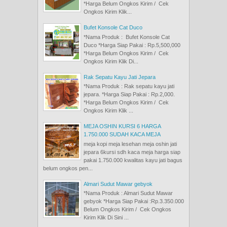
*Harga Belum Ongkos Kirim / Cek
Ongkos Kirim Klik...
Bufet Konsole Cat Duco
*Nama Produk : Bufet Konsole Cat
Duco *Harga Siap Pakai : Rp.5,500,000
*Harga Belum Ongkos Kirim / Cek
Ongkos Kirim Klik Di...
Rak Sepatu Kayu Jati Jepara
*Nama Produk : Rak sepatu kayu jati
jepara. *Harga Siap Pakai : Rp.2,000.
*Harga Belum Ongkos Kirim / Cek
Ongkos Kirim Klik ...
MEJA OSHIN KURSI 6 HARGA
1.750.000 SUDAH KACA MEJA
meja kopi meja lesehan meja oshin jati
jepara 6kursi sdh kaca meja harga siap
pakai 1.750.000 kwalitas kayu jati bagus
belum ongkos pen...
Almari Sudut Mawar gebyok
*Nama Produk : Almari Sudut Mawar
gebyok *Harga Siap Pakai :Rp.3.350.000
Belum Ongkos Kirim / Cek Ongkos
Kirim Klik Di Sini ...