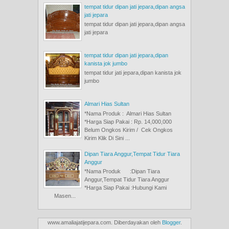
tempat tidur dipan jati jepara,dipan angsa
jati jepara
tempat tidur dipan jati jepara,dipan angsa
jati jepara
tempat tidur dipan jati jepara,dipan
kanista jok jumbo
tempat tidur jati jepara,dipan kanista jok
jumbo
Almari Hias Sultan
*Nama Produk : Almari Hias Sultan
*Harga Siap Pakai : Rp. 14,000,000
Belum Ongkos Kirim / Cek Ongkos
Kirim Klik Di Sini ...
Dipan Tiara Anggur,Tempat Tidur Tiara
Anggur
*Nama Produk :Dipan Tiara
Anggur,Tempat Tidur Tiara Anggur
*Harga Siap Pakai :Hubungi Kami
Masen...
www.amaliajatijepara.com. Diberdayakan oleh
Blogger
.