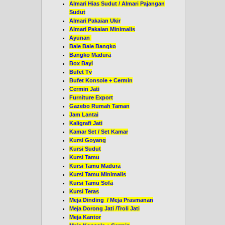
Almari Hias Sudut / Almari Pajangan
Sudut
Almari Pakaian Ukir
Almari Pakaian Minimalis
Ayunan
Bale Bale Bangko
Bangko Madura
Box Bayi
Bufet Tv
Bufet Konsole + Cermin
Cermin Jati
Furniture Export
Gazebo Rumah Taman
Jam Lantai
Kaligrafi Jati
Kamar Set / Set Kamar
Kursi Goyang
Kursi Sudut
Kursi Tamu
Kursi Tamu Madura
Kursi Tamu Minimalis
Kursi Tamu Sofa
Kursi Teras
Meja Dinding / Meja Prasmanan
Meja Dorong Jati /Troli Jati
Meja Kantor