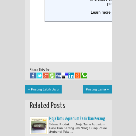
Share This To :
« Posting Lebih Baru
Posting Lama »
Related Posts
Meja Tamu Aquarium Pasir Dan Kerang
Jati
*Nama Produk :Meja Tamu Aquarium
Pasir Dan Kerang Jati *Harga Siap Pakai
:Hubungi Toko ...