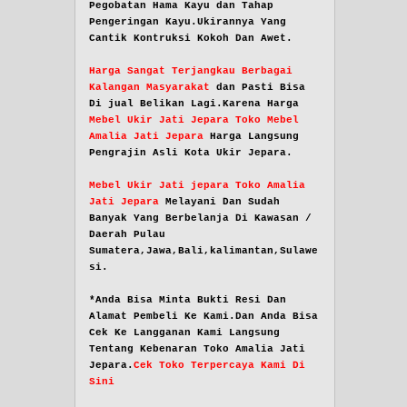
Pegobatan Hama Kayu dan Tahap
Pengeringan Kayu.Ukirannya Yang
Cantik Kontruksi Kokoh Dan Awet.
Harga Sangat Terjangkau Berbagai
Kalangan Masyarakat
dan Pasti Bisa
Di jual Belikan Lagi.Karena Harga
Mebel Ukir Jati Jepara Toko Mebel
Amalia Jati Jepara
Harga Langsung
Pengrajin Asli Kota Ukir Jepara.
Mebel Ukir Jati jepara Toko Amalia
Jati Jepara
Melayani Dan Sudah
Banyak Yang Berbelanja Di Kawasan /
Daerah Pulau
Sumatera,Jawa,Bali,kalimantan,Sulawe
si.
*Anda Bisa Minta Bukti Resi Dan
Alamat Pembeli Ke Kami.Dan Anda Bisa
Cek Ke Langganan Kami Langsung
Tentang Kebenaran Toko Amalia Jati
Jepara.
Cek Toko Terpercaya Kami Di
Sini