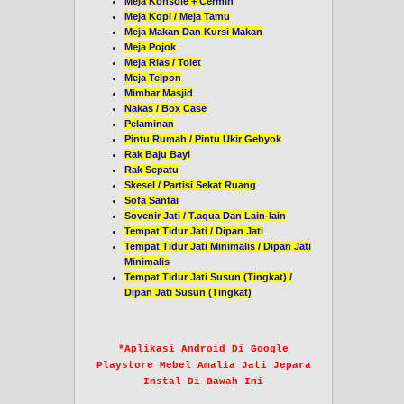
Meja Konsole + Cermin
Meja Kopi / Meja Tamu
Meja Makan Dan Kursi Makan
Meja Pojok
Meja Rias / Tolet
Meja Telpon
Mimbar Masjid
Nakas / Box Case
Pelaminan
Pintu Rumah / Pintu Ukir Gebyok
Rak Baju Bayi
Rak Sepatu
Skesel / Partisi Sekat Ruang
Sofa Santai
Sovenir Jati / T.aqua Dan Lain-lain
Tempat Tidur Jati / Dipan Jati
Tempat Tidur Jati Minimalis / Dipan Jati
Minimalis
Tempat Tidur Jati Susun (Tingkat) /
Dipan Jati Susun (Tingkat)
*
Aplikasi Android Di Google
Playstore Mebel Amalia Jati Jepara
Instal Di Bawah Ini