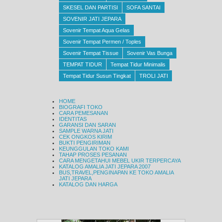
SKESEL DAN PARTISI
SOFA SANTAI
SOVENIR JATI JEPARA
Sovenir Tempat Aqua Gelas
Sovenir Tempat Permen / Toples
Sovenir Tempat Tissue
Sovenir Vas Bunga
TEMPAT TIDUR
Tempat Tidur Minimalis
Tempat Tidur Susun Tingkat
TROLI JATI
HOME
BIOGRAFI TOKO
CARA PEMESANAN
IDENTITAS
GARANSI DAN SARAN
SAMPLE WARNA JATI
CEK ONGKOS KIRIM
BUKTI PENGIRIMAN
KEUNGGULAN TOKO KAMI
TAHAP PROSES PESANAN
CARA MENGETAHUI MEBEL UKIR TERPERCAYA
KATALOG AMALIA JATI JEPARA 2007
BUS,TRAVEL,PENGINAPAN KE TOKO AMALIA
JATI JEPARA
KATALOG DAN HARGA