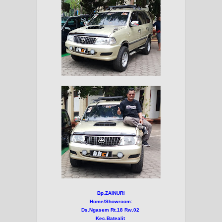
Bp.ZAINURI
Home/Showroom:
Ds.Ngasem Rt.18 Rw.02
Kec.Batealit