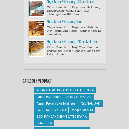
Meja Tamu Ketapang 120cm-60cm
*Nama Produk :Meja Tamu Ketapang
120cm-60cm *Harga Siap Pakai
:Hubungi Kami Klik Disini...
Meja Tamu Ketapang Ukir
*Nama Produk :Meja Tamu Ketapang
Ukir *Harga Siap Pakai :Hubungi Kami Di
Sini Belum...
Meja Tamu Ketapang 150cm laci Ukir
Jati Jepara
*Nama Produk :Meja Tamu Ketapang
150cm Laci Ukir Jati Jepara *Harga Siap
Pakai :Hubungi...
CATEGORY PRODUCT
ALMARI HIAS PAJANGAN JATI JEPARA
Almari Hias Sudut
ALMARI PAKAIAN
Almari Pakain Ukir Minimalis
AYUNAN JATI
BALE JATI BANGKO
Bangko Madura
BOX RANJANG BAYI JATI JEPARA
BUFET TV