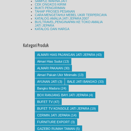
SAMPLE WARNA JATI
CEK ONGKOS KIRIM
BUKTI PENGIRIMAN
TAHAP PROSES PESANAN
CARA MENGETAHUI MEBEL UKIR TERPERCAYA
KATALOG AMALIA JATI JEPARA 2007
BUS,TRAVEL,PENGINAPAN KE TOKO AMALIA
JATI JEPARA
KATALOG DAN HARGA
Kategori Produk
ALMARI HIAS PAJANGAN JATI JEPARA
(43)
Almari Hias Sudut
(13)
ALMARI PAKAIAN
(30)
Almari Pakain Ukir Minimalis
(13)
AYUNAN JATI
(3)
BALE JATI BANGKO
(33)
Bangko Madura
(24)
BOX RANJANG BAYI JATI JEPARA
(4)
BUFET TV
(47)
BUFET TV KONSOLE JATI JEPARA
(19)
CERMIN JATI JEPARA
(14)
FURNITURE EXPORT
(3)
GAZEBO RUMAH TAMAN
(5)