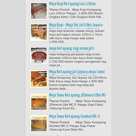
Meja Kopi Ketapang Laci 150cm
*Nama Produk : Meja Kopi Ketapang
Laci 150cm *Harga : 1,800,000 Belum
Ongkos Kirim / Cek Ongkos Kirim Klik ...
Meja Kopi - Meja Teh Jati Ukir Jepara-
Meja Tamu lesehan kayu jati harga
meja kopi lesehan mawar elung ,bahan
1.700.000
kayu jati bagus ukuran 120cm x 70cm
sdh kaca meja harga siap pakai
1.500.000...
meja ketapang segi enam jati
jepara,meja kopi jati jepara
meja ketapang jati jepara segi enam
diameter 100cm dan kaca 8mm harga
1.700.000 belum ongkos pengiriman tag
meja jat...
Meja Ketapang jati jepara,meja tamu
jati jepara,meja kopi jati jepara
Meja Ketapang Jati Jepara Uk.120-80cm
Sdh Kaca meja 8mm Harga 1.500.000
belum ongkos kirim tag:meja jati
jepara,meja...
Meja Tamu Ketapang 2Dimensi Ukir MC-
5
*Nama Produk :Meja Tamu Ketapang
2Dimensi Ukir MC-5 *Harga Siap Pakai
:Hubungi Kami Kli...
Meja Tamu Ketapang Gembol MC-4
*Nama Produk :Meja Tamu Ketapang
Gembol MC-4 *Harga Siap Pakai
:Hubungi Kami Disini Be...