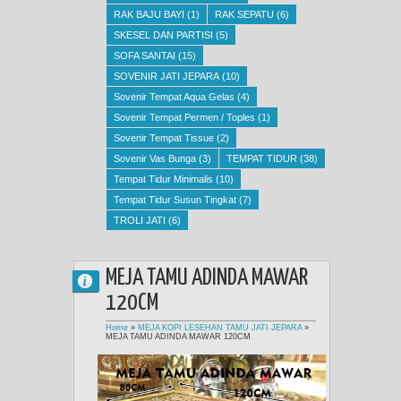
RAK BAJU BAYI
(1)
RAK SEPATU
(6)
SKESEL DAN PARTISI
(5)
SOFA SANTAI
(15)
SOVENIR JATI JEPARA
(10)
Sovenir Tempat Aqua Gelas
(4)
Sovenir Tempat Permen / Toples
(1)
Sovenir Tempat Tissue
(2)
Sovenir Vas Bunga
(3)
TEMPAT TIDUR
(38)
Tempat Tidur Minimalis
(10)
Tempat Tidur Susun Tingkat
(7)
TROLI JATI
(6)
MEJA TAMU ADINDA MAWAR
120CM
Home
»
MEJA KOPI LESEHAN TAMU JATI JEPARA
»
MEJA TAMU ADINDA MAWAR 120CM