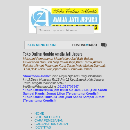
KLIK MENU DI SINI
POSTING BARU
Toko Online Meuble Amalia Jati Jepara
Melayani Pemesanan Mebel Kayu Jati Baik Belum
Pewarnaan Dan Sdh Siap Pakai,Meja,Kursi Tamu,Almari
Pakaian,Almari Pajangan,Kursi Teras,Meja Makan,Dan Lain
-Lain,Baik Toko Luar jepara atau Pemakai Pribadi
Showroom-Home
:
Jalan Raya Ngasem-Raguklampitan
km.3,Desa Ngasem Rt.18 Rw.02 Kec.Batealit Kab.Jepara
Jawa Tengah Indonesia 59461
Hp/Sms/
Whatsapp/Line
:
081393707347
* Toko Offline:Buka jam 08.00 s/d Jam 21.00 ,Hari Sabtu
Sampai Kamis ,Jumat Libur (Tergantung Kondisi)
* Toko Online:Buka 24 Jam ,Hari Sabtu Sampai Jumat
(Tergantung Kondisi)
HOME
BIOGRAFI TOKO
CARA PEMESANAN
GARANSI DAN SARAN
IDENTITAS