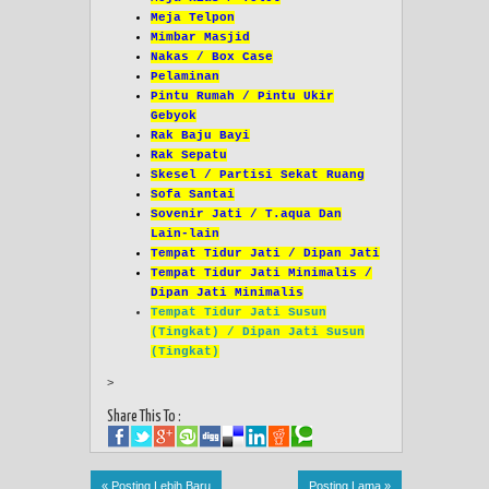
Meja Telpon
Mimbar Masjid
Nakas / Box Case
Pelaminan
Pintu Rumah / Pintu Ukir
Gebyok
Rak Baju Bayi
Rak Sepatu
Skesel / Partisi Sekat Ruang
Sofa Santai
Sovenir Jati / T.aqua Dan
Lain-lain
Tempat Tidur Jati / Dipan Jati
Tempat Tidur Jati Minimalis /
Dipan Jati Minimalis
Tempat Tidur Jati Susun
(Tingkat) / Dipan Jati Susun
(Tingkat)
>
Share This To :
« Posting Lebih Baru
Posting Lama »