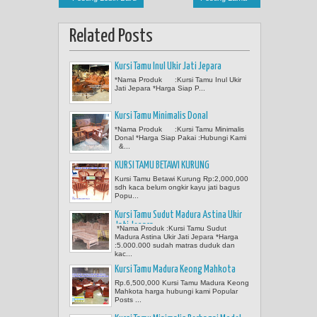
Related Posts
Kursi Tamu Inul Ukir Jati Jepara
*Nama Produk :Kursi Tamu Inul Ukir
Jati Jepara *Harga Siap P...
Kursi Tamu Minimalis Donal
*Nama Produk :Kursi Tamu Minimalis
Donal *Harga Siap Pakai :Hubungi Kami
&...
KURSI TAMU BETAWI KURUNG
Kursi Tamu Betawi Kurung Rp:2,000,000
sdh kaca belum ongkir kayu jati bagus
Popu...
Kursi Tamu Sudut Madura Astina Ukir
Jati Jepara
*Nama Produk :Kursi Tamu Sudut
Madura Astina Ukir Jati Jepara *Harga
:5.000.000 sudah matras duduk dan
kac...
Kursi Tamu Madura Keong Mahkota
Rp.6,500,000 Kursi Tamu Madura Keong
Mahkota harga hubungi kami Popular
Posts ...