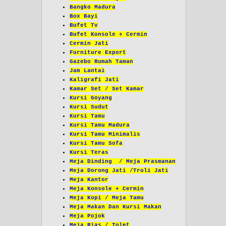
Bangko Madura
Box Bayi
Bufet Tv
Bufet Konsole + Cermin
Cermin Jati
Furniture Export
Gazebo Rumah Taman
Jam Lantai
Kaligrafi Jati
Kamar Set / Set Kamar
Kursi Goyang
Kursi Sudut
Kursi Tamu
Kursi Tamu Madura
Kursi Tamu Minimalis
Kursi Tamu Sofa
Kursi Teras
Meja Dinding / Meja Prasmanan
Meja Dorong Jati /Troli Jati
Meja Kantor
Meja Konsole + Cermin
Meja Kopi / Meja Tamu
Meja Makan Dan Kursi Makan
Meja Pojok
Meja Rias / Tolet