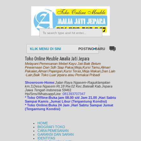
KLIK MENU DI SINI
POSTING BARU
Toko Online Meuble Amalia Jati Jepara
Melayani Pemesanan Mebel Kayu Jati Baik Belum
Pewarnaan Dan Sdh Siap Pakai,Meja,Kursi Tamu,Almari
Pakaian,Almari Pajangan,Kursi Teras,Meja Makan,Dan Lain
-Lain,Baik Toko Luar jepara atau Pemakai Pribadi
Showroom-Home
:
Jalan Raya Ngasem-Raguklampitan
km.3,Desa Ngasem Rt.18 Rw.02 Kec.Batealit Kab.Jepara
Jawa Tengah Indonesia 59461
Hp/Sms/
Whatsapp/Line
:
081393707347
* Toko Offline:Buka jam 08.00 s/d Jam 21.00 ,Hari Sabtu
Sampai Kamis ,Jumat Libur (Tergantung Kondisi)
* Toko Online:Buka 24 Jam ,Hari Sabtu Sampai Jumat
(Tergantung Kondisi)
HOME
BIOGRAFI TOKO
CARA PEMESANAN
GARANSI DAN SARAN
IDENTITAS