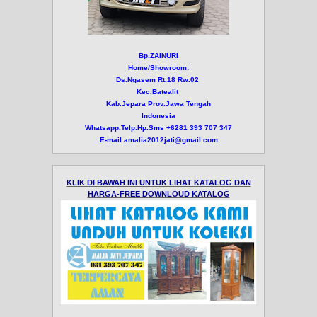
Bp.ZAINURI
Home/Showroom:
Ds.Ngasem Rt.18 Rw.02
Kec.Batealit
Kab.Jepara Prov.Jawa Tengah
Indonesia
Whatsapp.Telp.Hp.Sms +6281 393 707 347
E-mail amalia2012jati@gmail.com
KLIK DI BAWAH INI UNTUK LIHAT KATALOG DAN
HARGA-FREE DOWNLOUD KATALOG