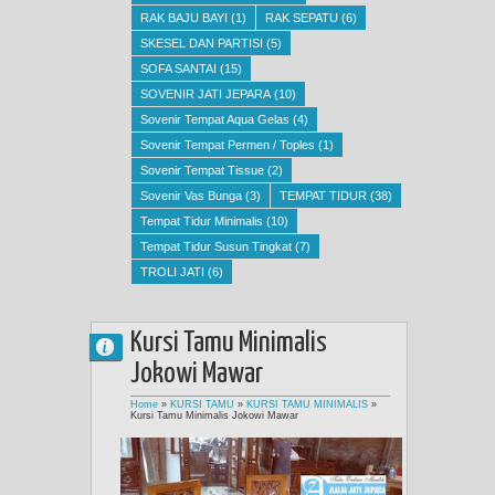
RAK BAJU BAYI
(1)
RAK SEPATU
(6)
SKESEL DAN PARTISI
(5)
SOFA SANTAI
(15)
SOVENIR JATI JEPARA
(10)
Sovenir Tempat Aqua Gelas
(4)
Sovenir Tempat Permen / Toples
(1)
Sovenir Tempat Tissue
(2)
Sovenir Vas Bunga
(3)
TEMPAT TIDUR
(38)
Tempat Tidur Minimalis
(10)
Tempat Tidur Susun Tingkat
(7)
TROLI JATI
(6)
Kursi Tamu Minimalis
Jokowi Mawar
Home
»
KURSI TAMU
»
KURSI TAMU MINIMALIS
»
Kursi Tamu Minimalis Jokowi Mawar