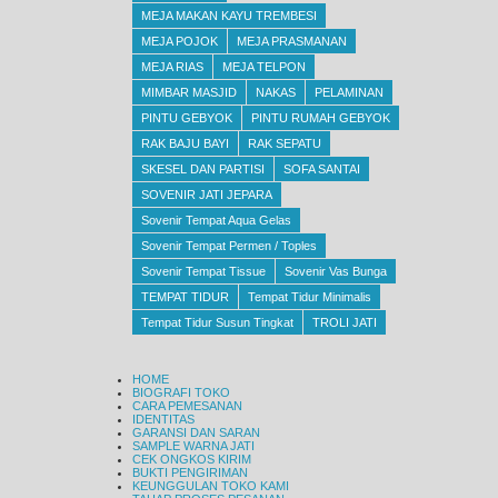
MEJA MAKAN KAYU TREMBESI
MEJA POJOK
MEJA PRASMANAN
MEJA RIAS
MEJA TELPON
MIMBAR MASJID
NAKAS
PELAMINAN
PINTU GEBYOK
PINTU RUMAH GEBYOK
RAK BAJU BAYI
RAK SEPATU
SKESEL DAN PARTISI
SOFA SANTAI
SOVENIR JATI JEPARA
Sovenir Tempat Aqua Gelas
Sovenir Tempat Permen / Toples
Sovenir Tempat Tissue
Sovenir Vas Bunga
TEMPAT TIDUR
Tempat Tidur Minimalis
Tempat Tidur Susun Tingkat
TROLI JATI
HOME
BIOGRAFI TOKO
CARA PEMESANAN
IDENTITAS
GARANSI DAN SARAN
SAMPLE WARNA JATI
CEK ONGKOS KIRIM
BUKTI PENGIRIMAN
KEUNGGULAN TOKO KAMI