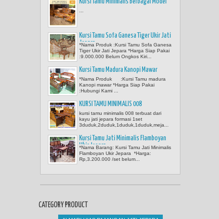
Kursi Tamu Minimalis Berbagai Model
...
Kursi Tamu Sofa Ganesa Tiger Ukir Jati
Jepara
*Nama Produk :Kursi Tamu Sofa Ganesa
Tiger Ukir Jati Jepara *Harga Siap Pakai
:9.000.000 Belum Ongkos Kiri...
Kursi Tamu Madura Kanopi Mawar
*Nama Produk :Kursi Tamu madura
Kanopi mawar *Harga Siap Pakai
:Hubungi Kami ...
KURSI TAMU MINIMALIS 008
kursi tamu minimalis 008 terbuat dari
kayu jati jepara formasi 1set
3duduk,2duduk,1duduk,1duduk,meja...
Kursi Tamu Jati Minimalis Flamboyan
Ukir Jepara
*Nama Barang: Kursi Tamu Jati Minimalis
Flamboyan Ukir Jepara *Harga:
Rp,3.200.000 /set belum...
CATEGORY PRODUCT