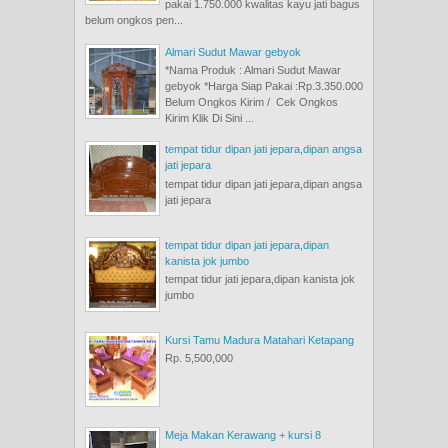
pakai 1.750.000 kwalitas kayu jati bagus
belum ongkos pen...
Almari Sudut Mawar gebyok
*Nama Produk : Almari Sudut Mawar
gebyok *Harga Siap Pakai :Rp.3.350.000
Belum Ongkos Kirim / Cek Ongkos
Kirim Klik Di Sini ...
tempat tidur dipan jati jepara,dipan angsa
jati jepara
tempat tidur dipan jati jepara,dipan angsa
jati jepara
tempat tidur dipan jati jepara,dipan
kanista jok jumbo
tempat tidur jati jepara,dipan kanista jok
jumbo
Kursi Tamu Madura Matahari Ketapang
Rp. 5,500,000
Meja Makan Kerawang + kursi 8