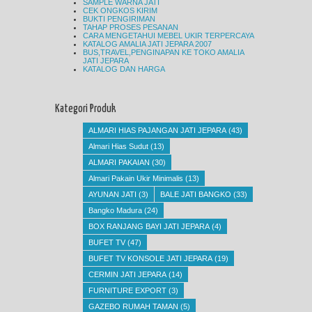
SAMPLE WARNA JATI
CEK ONGKOS KIRIM
BUKTI PENGIRIMAN
TAHAP PROSES PESANAN
CARA MENGETAHUI MEBEL UKIR TERPERCAYA
KATALOG AMALIA JATI JEPARA 2007
BUS,TRAVEL,PENGINAPAN KE TOKO AMALIA
JATI JEPARA
KATALOG DAN HARGA
Kategori Produk
ALMARI HIAS PAJANGAN JATI JEPARA
(43)
Almari Hias Sudut
(13)
ALMARI PAKAIAN
(30)
Almari Pakain Ukir Minimalis
(13)
AYUNAN JATI
(3)
BALE JATI BANGKO
(33)
Bangko Madura
(24)
BOX RANJANG BAYI JATI JEPARA
(4)
BUFET TV
(47)
BUFET TV KONSOLE JATI JEPARA
(19)
CERMIN JATI JEPARA
(14)
FURNITURE EXPORT
(3)
GAZEBO RUMAH TAMAN
(5)