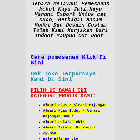
Jepara Melayani Pemesanan
Mebel Kayu Jati,Kayu
Mahoni Export Untuk cat
Duco, Berbagai Macam
Model Dan Desain Costum
Telah Kami Kerjakan Dari
Indoor Maupun Out Door
Cara pemesanan Klik Di
Sini
Cek Toko Terpercaya
Kami Di Sini
PILIH DI BAWAH INI
KATEGORI PRODUK KAMI:
Almari Hias / Almari Pajangan
Almari Hias Sudut / Almari
Pajangan Sudut
Almari Pakaian Ukir
Almari Pakaian Minimalis
Ayunan
Bale Bale Bangko