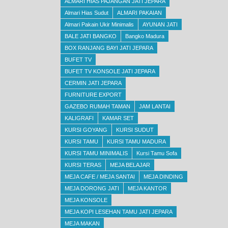
ALMARI HIAS PAJANGAN JATI JEPARA
Almari Hias Sudut
ALMARI PAKAIAN
Almari Pakain Ukir Minimalis
AYUNAN JATI
BALE JATI BANGKO
Bangko Madura
BOX RANJANG BAYI JATI JEPARA
BUFET TV
BUFET TV KONSOLE JATI JEPARA
CERMIN JATI JEPARA
FURNITURE EXPORT
GAZEBO RUMAH TAMAN
JAM LANTAI
KALIGRAFI
KAMAR SET
KURSI GOYANG
KURSI SUDUT
KURSI TAMU
KURSI TAMU MADURA
KURSI TAMU MINIMALIS
Kursi Tamu Sofa
KURSI TERAS
MEJA BELAJAR
MEJA CAFE / MEJA SANTAI
MEJA DINDING
MEJA DORONG JATI
MEJA KANTOR
MEJA KONSOLE
MEJA KOPI LESEHAN TAMU JATI JEPARA
MEJA MAKAN