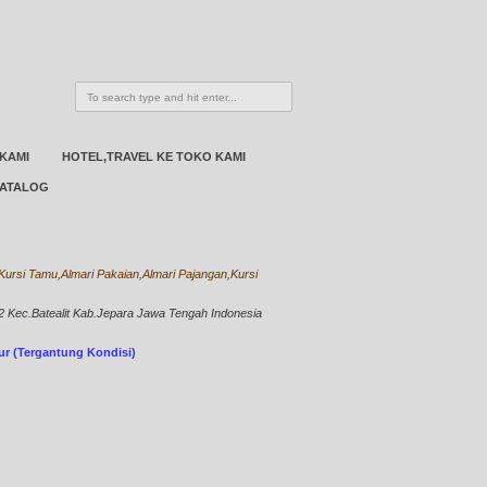
 KAMI
HOTEL,TRAVEL KE TOKO KAMI
ATALOG
ursi Tamu,Almari Pakaian,Almari Pajangan,Kursi
Kec.Batealit Kab.Jepara Jawa Tengah Indonesia
bur (Tergantung Kondisi)