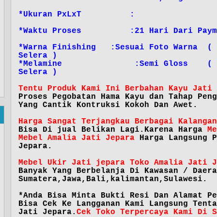
*Ukuran PxLxT :
*Waktu Proses :21 Hari Dari Paymen
*Warna Finishing :Sesuai Foto Warna ( A
Selera
*Melamine :Semi Gloss ( Anda B
Selera )
Tentu Produk Kami Ini Berbahan Kayu Jati
Proses Pegobatan Hama Kayu dan Tahap Peng
Yang Cantik Kontruksi Kokoh Dan Awet.
Harga Sangat Terjangkau Berbagai Kalangan
Bisa Di jual Belikan Lagi.Karena Harga
Me
Mebel Amalia Jati Jepara
Harga Langsung P
Jepara.
Mebel Ukir Jati jepara Toko Amalia Jati J
Banyak Yang Berbelanja Di Kawasan / Daera
Sumatera,Jawa,Bali,kalimantan,Sulawesi.
*Anda Bisa Minta Bukti Resi Dan Alamat Pe
Bisa Cek Ke Langganan Kami Langsung Tenta
Jati Jepara.
Cek Toko Terpercaya Kami Di S