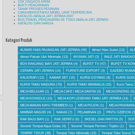
CEK ONGKOS KIRIM
BUKTI PENGIRIMAN
TAHAP PROSES PESANAN
CARA MENGETAHUI MEBEL UKIR TERPERCAYA
KATALOG AMALIA JATI JEPARA 2007
BUS,TRAVEL,PENGINAPAN KE TOKO AMALIA JATI JEPARA
KATALOG DAN HARGA
Kategori Produk
ALMARI HIAS PAJANGAN JATI JEPARA
(43)
Almari Hias Sudut
(13)
AL
Almari Pakain Ukir Minimalis
(13)
AYUNAN JATI
(3)
BALE JATI BANGKO
BOX RANJANG BAYI JATI JEPARA
(4)
BUFET TV
(47)
BUFET TV KON
CERMIN JATI JEPARA
(14)
FURNITURE EXPORT
(3)
GAZEBO RUMA
KALIGRAFI
(12)
KAMAR SET
(15)
KURSI GOYANG
(8)
KURSI SUD
KURSI TAMU MADURA
(75)
KURSI TAMU MINIMALIS
(32)
Kursi Tamu 
MEJA BELAJAR
(1)
MEJA CAFE / MEJA SANTAI
(3)
MEJA DINDING
(5)
MEJA KONSOLE
(15)
MEJA KOPI LESEHAN TAMU JATI JEPARA
(14)
MEJA MAKAN KAYU TREMBESI
(1)
MEJA POJOK
(1)
MEJA PRASMAN
MIMBAR MASJID
(4)
NAKAS
(7)
PELAMINAN
(2)
PINTU GEBYOK
(3
RAK BAJU BAYI
(1)
RAK SEPATU
(6)
SKESEL DAN PARTISI
(5)
SOF
Sovenir Tempat Aqua Gelas
(4)
Sovenir Tempat Permen / Toples
(1)
Sov
TEMPAT TIDUR
(38)
Tempat Tidur Minimalis
(10)
Tempat Tidur Susun Ti