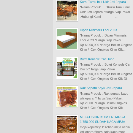
Kursi Tamu Inul Ukir Jati Jepara
*Nama Produk :Kursi Tamu Inul
Ukir Jati Jepara *Harga Siap Pakai
:Hubungi Kami ...
Dipan Minimalis Laci 2023
*Nama Produk : Dipan Minimalis
Laci 2023 *Harga Siap Pakai :
Rp.6,000,000 *Harga Belum Ongkos
Kirim / Cek Ongkos Kirim Klik...
Bufet Konsole Cat Duco
*Nama Produk : Bufet Konsole Cat
Duco *Harga Siap Pakai :
Rp.5,500,000 *Harga Belum Ongkos
Kirim / Cek Ongkos Kirim Klik Di...
Rak Sepatu Kayu Jati Jepara
*Nama Produk : Rak sepatu kayu
jati jepara. *Harga Siap Pakai :
Rp.2,000. *Harga Belum Ongkos
Kirim / Cek Ongkos Kirim Klik ...
MEJA OSHIN KURSI 6 HARGA
1.750.000 SUDAH KACA MEJA
meja kopi meja lesehan meja oshin
jati jepara 6kursi sdh kaca meja