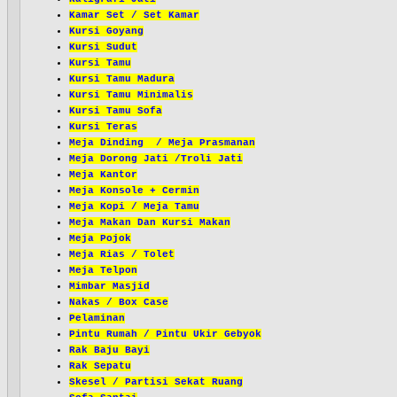
Kamar Set / Set Kamar
Kursi Goyang
Kursi Sudut
Kursi Tamu
Kursi Tamu Madura
Kursi Tamu Minimalis
Kursi Tamu Sofa
Kursi Teras
Meja Dinding / Meja Prasmanan
Meja Dorong Jati /Troli Jati
Meja Kantor
Meja Konsole + Cermin
Meja Kopi / Meja Tamu
Meja Makan Dan Kursi Makan
Meja Pojok
Meja Rias / Tolet
Meja Telpon
Mimbar Masjid
Nakas / Box Case
Pelaminan
Pintu Rumah / Pintu Ukir Gebyok
Rak Baju Bayi
Rak Sepatu
Skesel / Partisi Sekat Ruang