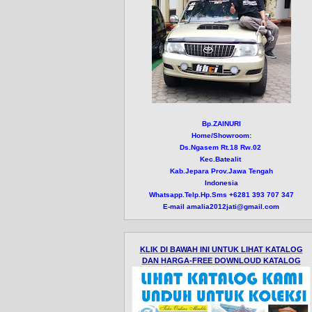
Bp.ZAINURI
Home/Showroom:
Ds.Ngasem Rt.18 Rw.02
Kec.Batealit
Kab.Jepara Prov.Jawa Tengah
Indonesia
Whatsapp.Telp.Hp.Sms +6281 393 707 347
E-mail amalia2012jati@gmail.com
KLIK DI BAWAH INI UNTUK LIHAT KATALOG
DAN HARGA-FREE DOWNLOUD KATALOG