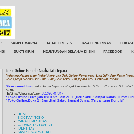
R
SAMPLE WARNA
TAHAP PROSES
JASA PENGIRIMAN
LOKASI
NSI
BUKTI KIRIM
KEUNTUNGAN BELANJA DI SINI
FACEBOOK
K
Toko Online Meuble Amalia Jati Jepara
Melayani Pemesanan Mebel Kayu Jati Baik Belum Pewarnaan Dan Sdh Siap Pakai,Meja,K
Teras,Meja Makan,Dan Lain -Lain,Baik Toko Luar jepara atau Pemakai Pribadi
Showroom-Home
:
Jalan Raya Ngasem-Raguklampitan km.3,Desa Ngasem Rt.18 Rw.02 
59461
Hp/Sms/
Whatsapp/Line
:
081393707347
* Toko Offline:Buka jam 08.00 s/d Jam 21.00 ,Hari Sabtu Sampai Kamis ,Jumat Li
* Toko Online:Buka 24 Jam ,Hari Sabtu Sampai Jumat (Tergantung Kondisi)
HOME
BIOGRAFI TOKO
CARA PEMESANAN
GARANSI DAN SARAN
IDENTITAS
SAMPLE WARNA JATI