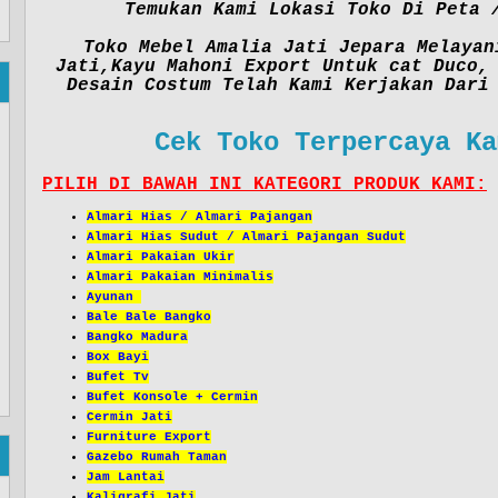
Temukan Kami Lokasi Toko Di Peta 
Toko Mebel Amalia Jati Jepara Melayan
Jati,Kayu Mahoni Export Untuk cat Duco,
Desain Costum Telah Kami Kerjakan Dari
Cek Toko Terpercaya Ka
PILIH DI BAWAH INI KATEGORI PRODUK KAMI:
Almari Hias / Almari Pajangan
Almari Hias Sudut / Almari Pajangan Sudut
Almari Pakaian Ukir
Almari Pakaian Minimalis
Ayunan
Bale Bale Bangko
Bangko Madura
Box Bayi
Bufet Tv
Bufet Konsole + Cermin
Cermin Jati
Furniture Export
Gazebo Rumah Taman
Jam Lantai
Kaligrafi Jati