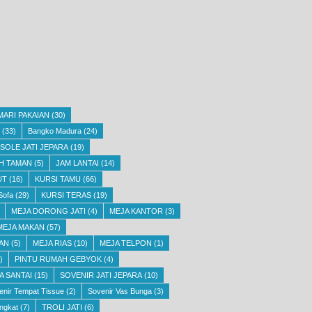
MARI PAKAIAN
(30)
(33)
Bangko Madura
(24)
SOLE JATI JEPARA
(19)
H TAMAN
(5)
JAM LANTAI
(14)
UT
(16)
KURSI TAMU
(66)
Sofa
(29)
KURSI TERAS
(19)
MEJA DORONG JATI
(4)
MEJA KANTOR
(3)
MEJA MAKAN
(57)
AN
(5)
MEJA RIAS
(10)
MEJA TELPON
(1)
)
PINTU RUMAH GEBYOK
(4)
A SANTAI
(15)
SOVENIR JATI JEPARA
(10)
enir Tempat Tissue
(2)
Sovenir Vas Bunga
(3)
ngkat
(7)
TROLI JATI
(6)