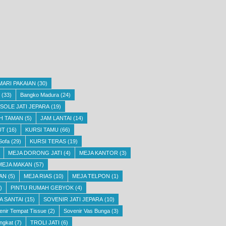
MARI PAKAIAN
(30)
(33)
Bangko Madura
(24)
SOLE JATI JEPARA
(19)
H TAMAN
(5)
JAM LANTAI
(14)
UT
(16)
KURSI TAMU
(66)
Sofa
(29)
KURSI TERAS
(19)
MEJA DORONG JATI
(4)
MEJA KANTOR
(3)
MEJA MAKAN
(57)
AN
(5)
MEJA RIAS
(10)
MEJA TELPON
(1)
)
PINTU RUMAH GEBYOK
(4)
A SANTAI
(15)
SOVENIR JATI JEPARA
(10)
enir Tempat Tissue
(2)
Sovenir Vas Bunga
(3)
ngkat
(7)
TROLI JATI
(6)