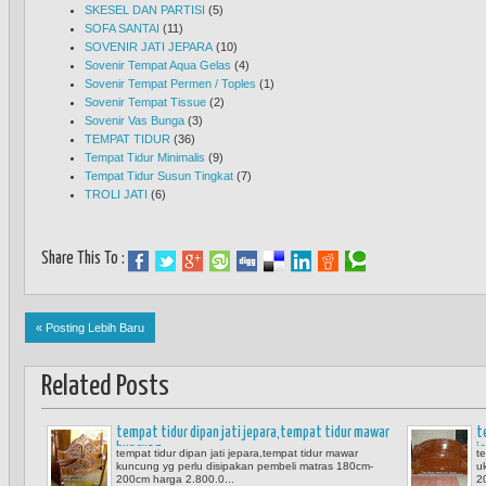
SKESEL DAN PARTISI
(5)
SOFA SANTAI
(11)
SOVENIR JATI JEPARA
(10)
Sovenir Tempat Aqua Gelas
(4)
Sovenir Tempat Permen / Toples
(1)
Sovenir Tempat Tissue
(2)
Sovenir Vas Bunga
(3)
TEMPAT TIDUR
(36)
Tempat Tidur Minimalis
(9)
Tempat Tidur Susun Tingkat
(7)
TROLI JATI
(6)
Share This To :
« Posting Lebih Baru
Related Posts
tempat tidur dipan jati jepara,tempat tidur mawar
t
kuncung
j
tempat tidur dipan jati jepara,tempat tidur mawar
te
kuncung yg perlu disipakan pembeli matras 180cm-
u
200cm harga 2.800.0...
2