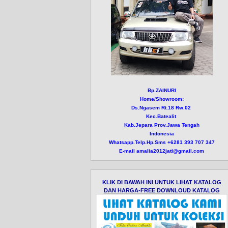
Bp.ZAINURI
Home/Showroom:
Ds.Ngasem Rt.18 Rw.02
Kec.Batealit
Kab.Jepara Prov.Jawa Tengah
Indonesia
Whatsapp.Telp.Hp.Sms +6281 393 707 347
E-mail amalia2012jati@gmail.com
KLIK DI BAWAH INI UNTUK LIHAT KATALOG
DAN HARGA-FREE DOWNLOUD KATALOG