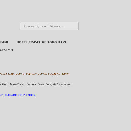
 KAMI
HOTEL,TRAVEL KE TOKO KAMI
ATALOG
ursi Tamu,Almari Pakaian,Almari Pajangan,Kursi
Kec.Batealit Kab.Jepara Jawa Tengah Indonesia
bur (Tergantung Kondisi)