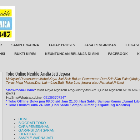
R
SAMPLE WARNA
TAHAP PROSES
JASA PENGIRIMAN
LOKASI
NSI
BUKTI KIRIM
KEUNTUNGAN BELANJA DI SINI
FACEBOOK
K
Toko Online Meuble Amalia Jati Jepara
Melayani Pemesanan Mebel Kayu Jati Baik Belum Pewarnaan Dan Sdh Siap Pakai,Meja,K
Teras,Meja Makan,Dan Lain -Lain,Baik Toko Luar jepara atau Pemakai Pribadi
Showroom-Home
:
Jalan Raya Ngasem-Raguklampitan km.3,Desa Ngasem Rt.18 Rw.02 
59461
Hp/Sms/
Whatsapp/Line
:
081393707347
* Toko Offline:Buka jam 08.00 s/d Jam 21.00 ,Hari Sabtu Sampai Kamis ,Jumat Li
* Toko Online:Buka 24 Jam ,Hari Sabtu Sampai Jumat (Tergantung Kondisi)
HOME
BIOGRAFI TOKO
CARA PEMESANAN
GARANSI DAN SARAN
IDENTITAS
SAMPLE WARNA JATI