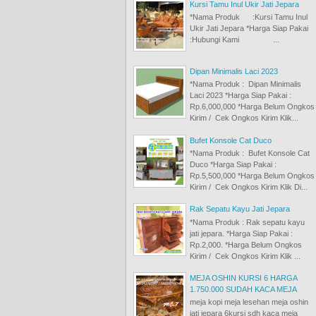
Kursi Tamu Inul Ukir Jati Jepara
*Nama Produk :Kursi Tamu Inul
Ukir Jati Jepara *Harga Siap Pakai
:Hubungi Kami ...
Dipan Minimalis Laci 2023
*Nama Produk : Dipan Minimalis
Laci 2023 *Harga Siap Pakai :
Rp.6,000,000 *Harga Belum Ongkos
Kirim / Cek Ongkos Kirim Klik...
Bufet Konsole Cat Duco
*Nama Produk : Bufet Konsole Cat
Duco *Harga Siap Pakai :
Rp.5,500,000 *Harga Belum Ongkos
Kirim / Cek Ongkos Kirim Klik Di...
Rak Sepatu Kayu Jati Jepara
*Nama Produk : Rak sepatu kayu
jati jepara. *Harga Siap Pakai :
Rp.2,000. *Harga Belum Ongkos
Kirim / Cek Ongkos Kirim Klik ...
MEJA OSHIN KURSI 6 HARGA
1.750.000 SUDAH KACA MEJA
meja kopi meja lesehan meja oshin
jati jepara 6kursi sdh kaca meja