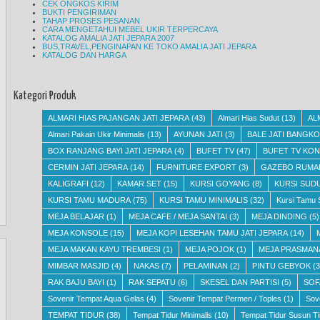
CEK ONGKOS KIRIM
BUKTI PENGIRIMAN
TAHAP PROSES PESANAN
CARA MENGETAHUI MEBEL UKIR TERPERCAYA
KATALOG AMALIA JATI JEPARA 2007
BUS,TRAVEL,PENGINAPAN KE TOKO AMALIA JATI JEPARA
KATALOG DAN HARGA
Kategori Produk
ALMARI HIAS PAJANGAN JATI JEPARA
(43)
Almari Hias Sudut
(13)
AL
Almari Pakain Ukir Minimalis
(13)
AYUNAN JATI
(3)
BALE JATI BANGKO
BOX RANJANG BAYI JATI JEPARA
(4)
BUFET TV
(47)
BUFET TV KON
CERMIN JATI JEPARA
(14)
FURNITURE EXPORT
(3)
GAZEBO RUMA
KALIGRAFI
(12)
KAMAR SET
(15)
KURSI GOYANG
(8)
KURSI SUD
KURSI TAMU MADURA
(75)
KURSI TAMU MINIMALIS
(32)
Kursi Tamu 
MEJA BELAJAR
(1)
MEJA CAFE / MEJA SANTAI
(3)
MEJA DINDING
(5)
MEJA KONSOLE
(15)
MEJA KOPI LESEHAN TAMU JATI JEPARA
(14)
MEJA MAKAN KAYU TREMBESI
(1)
MEJA POJOK
(1)
MEJA PRASMAN
MIMBAR MASJID
(4)
NAKAS
(7)
PELAMINAN
(2)
PINTU GEBYOK
(3
RAK BAJU BAYI
(1)
RAK SEPATU
(6)
SKESEL DAN PARTISI
(5)
SOF
Sovenir Tempat Aqua Gelas
(4)
Sovenir Tempat Permen / Toples
(1)
Sov
TEMPAT TIDUR
(38)
Tempat Tidur Minimalis
(10)
Tempat Tidur Susun Ti