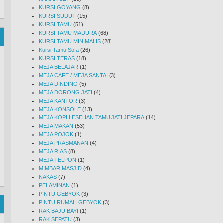
KURSI GOYANG
(8)
KURSI SUDUT
(15)
KURSI TAMU
(51)
KURSI TAMU MADURA
(68)
KURSI TAMU MINIMALIS
(28)
Kursi Tamu Sofa
(26)
KURSI TERAS
(18)
MEJA BELAJAR
(1)
MEJA CAFE / MEJA SANTAI
(3)
MEJA DINDING
(5)
MEJA DORONG JATI
(4)
MEJA KANTOR
(3)
MEJA KONSOLE
(13)
MEJA KOPI LESEHAN TAMU JATI JEPARA
(14)
MEJA MAKAN
(53)
MEJA POJOK
(1)
MEJA PRASMANAN
(4)
MEJA RIAS
(8)
MEJA TELPON
(1)
MIMBAR MASJID
(4)
NAKAS
(7)
PELAMINAN
(1)
PINTU GEBYOK
(3)
PINTU RUMAH GEBYOK
(3)
RAK BAJU BAYI
(1)
RAK SEPATU
(3)