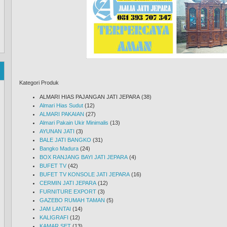
Kategori Produk
ALMARI HIAS PAJANGAN JATI JEPARA
(38)
Almari Hias Sudut
(12)
ALMARI PAKAIAN
(27)
Almari Pakain Ukir Minimalis
(13)
AYUNAN JATI
(3)
BALE JATI BANGKO
(31)
Bangko Madura
(24)
BOX RANJANG BAYI JATI JEPARA
(4)
BUFET TV
(42)
BUFET TV KONSOLE JATI JEPARA
(16)
CERMIN JATI JEPARA
(12)
FURNITURE EXPORT
(3)
GAZEBO RUMAH TAMAN
(5)
JAM LANTAI
(14)
KALIGRAFI
(12)
KAMAR SET
(13)